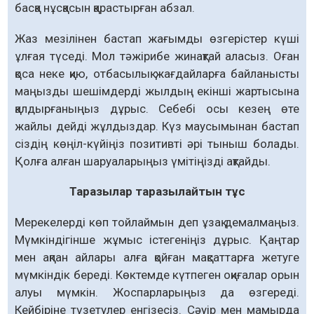
басқа нұсқасын қарастырған абзал.
Жаз мезілінен бастап жағымды өзгерістер күші
ұлғая түседі. Мол тәжірибе жинақтай аласыз. Оған
қоса неке қию, отбасылық жағдайларға байланысты
маңызды шешімдерді жылдың екінші жартысына
қалдырғаныңыз дұрыс. Себебі осы кезең өте
жайлы дейді жұлдыздар. Күз маусымынан бастап
сіздің көңіл-күйіңіз позитивті әрі тыныш болады.
Қолға алған шаруаларыңыз үмітіңізді ақтайды.
Таразылар таразылайтын тұс
Мерекелерді көп тойлаймын деп ұзақ демалмаңыз.
Мүмкіндігінше жұмыс істегеніңіз дұрыс. Қаңтар
мен ақпан айлары алға қойған мақсаттарға жетуге
мүмкіндік береді. Көктемде күтпеген оқиғалар орын
алуы мүмкін. Жоспарларыңыз да өзгереді.
Кейбіріне түзетулер енгізесіз. Сәуір мен мамырда