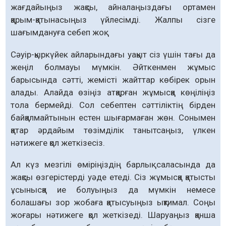
жағдайыңыз жақсы, айналаңыздағы ортамен
қарым-қатынасыңыз үйлесімді. Жалпы сізге
шағымдануға себеп жоқ.
Сәуір-қыркүйек айларындағы уақыт сіз үшін тағы да
жеңіл болмауы мүмкін. Әйткенмен жұмыс
барысында сәтті, жемісті жайт­тар көбірек орын
алады. Алайда өзіңіз атқарған жұмысқа көңіліңіз
тола бермейді. Сол себептен сәттіліктің бірден
байқалмайтынын естен шығармаған жөн. Сонымен
қатар әрдайым төзімділік танытсаңыз, үлкен
нәтижеге қол жеткізесіз.
Ал күз мезгілі өміріңіздің барлық саласында да
жақсы өзгерістерді уәде етеді. Сіз жұмысқа қатысты
ұсынысқа ие болуыңыз да мүмкін немесе
болашағы зор жобаға қатысуыңыз ықтимал. Соңы
жоғары нәтижеге қол жеткізеді. Шаруаңыз қанша