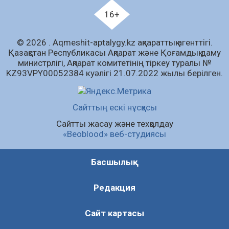
07.08.2026
92
0
16+
«Дауыс беру учаскесін қалай табуға болады?»￼
© 2026 . Аqmeshit-aptalygy.kz ақпараттық агенттігі.
07.08.2026
75
0
Қазақстан Республикасы Ақпарат және Қоғамдық даму
министрлігі, Ақпарат комитетінің тіркеу туралы №
Барлық жаңалық
KZ93VPY00052384 куәлігі 21.07.2022 жылы берілген.
Сайттың ескі нұсқасы
Сайтты жасау және техқолдау
«Beoblood» веб-студиясы
Басшылық
Редакция
Сайт картасы