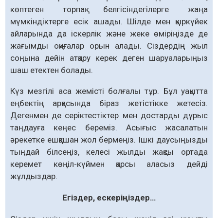
көптеген торпақ белгісіндегілерге жаңа
мүмкіндіктерге есік ашады. Шілде мен қыркүйек
айларында да іскерлік және жеке өміріңізде де
жағымды оқиғалар орын алады. Сіздердің жыл
соңына дейін атқару керек деген шаруаларыңыз
шаш етектен болады.
Күз мезгілі аса жемісті болғалы тұр. Бұл уақытта
еңбектің арқасында біраз жетістікке жетесіз.
Дегенмен де серіктестіктер мен достарды дұрыс
таңдауға кеңес береміз. Асығыс жасалатын
әрекетке ешқашан жол бермеңіз. Ішкі даусыңызды
тыңдай білсеңіз, келесі жылды жақсы ортада
керемет көңіл-күймен қарсы аласыз дейді
жұлдыздар.
Егіздер, ескеріңіздер…