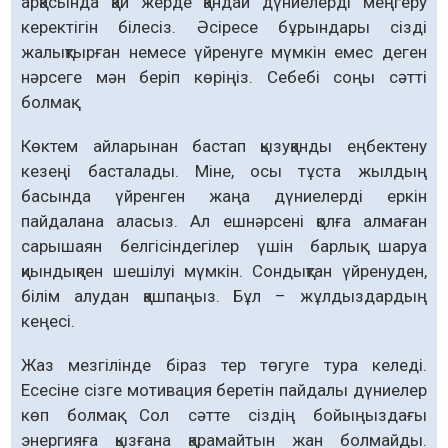
арқасында қай жерде қандай дүниелерді меңгеру
керектігін білесіз. Әсіресе бұрындары сізді
жалықтырған немесе үйренуге мүмкін емес деген
нәрсеге мән беріп көріңіз. Себебі соңы сәтті
болмақ.
Көктем айларынан бастап қызуқанды еңбектену
кезеңі басталады. Міне, осы тұста жылдың
басында үйренген жаңа дүниелерді еркін
пайдалана аласыз. Ал ешнәрсені қолға алмаған
сарышаян белгісіндегілер үшін барлық шаруа
қиындықпен шешілуі мүмкін. Сондықтан үйренуден,
білім алудан қашпаңыз. Бұл – жұлдыздардың
кеңесі.
Жаз мезгілінде біраз тер төгуге тура келеді.
Есесіне сізге мотивация беретін пайдалы дүниелер
көп болмақ. Сол сәтте сіздің бойыңыздағы
энергияға қызғана қарамайтын жан болмайды.