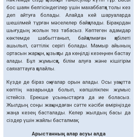
бос шаян белгісіндегілер үшін махаббатқа толы кез
деп айтуға болады. Алайда кей шаруаларда
шешілмей тұрған мәселелер байқалады. Бірақ одан
шығудың жолын тез табасыз. Көптеген адамдар
көктемде шабыттанып, байқалмаған қабілеті
ашылып, сәттілік серігі болады. Мамыр айының
ортасын жарқын, қызықты да көңілді кезеңнен бастау
алады. Бұл жұмысқа, білім алуға және кішігірім
саяхаттауға қолайлы.
Күзде де біраз оқиғалар орын алады. Осы уақытта
көптің назарында болып, көпшілікпен жұмыс
істейсіз. Ерекше ұсыныстарға да ие боласыз.
Жылдың соңы жақындаған сәтте кәсіби өміріңізде
жаңа кезең басталады. Келер жылдың басы да
сіздер үшін жайлы басталмақ.
Арыстанның алар асуы алда