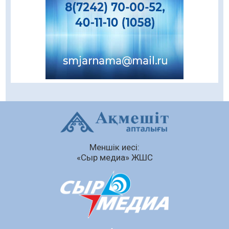
шамшырағы
08.08.2026
63
0
Кенеге қарсы залалсыздандыру жұмыстары
жүргізілуде
07.08.2026
80
0
Балалардың жазғы демалысындағы
қауіпсіздік – тұрақты бақылауда
07.08.2026
95
0
Сыбайлас жемқорлық
Меншік иесі:
07.08.2026
65
0
«Сыр медиа» ЖШС
Аумақтан тыс соттылық – сот төрелігінің
ашықтығы мен қолжетімділігін арттыру
құралы
07.08.2026
69
0
Білім гранты иегерлерінің тізімі шықты