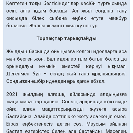
Көптеген тоқты белгісіндегілер кәсіби тұрғысында
өсіп, алға қадам басады. Ал жыл соңына таяу
онсызда білек сыбана еңбек етуге мәжбүр
боласыз. Жалпы жемісті жыл күтіп тұр.
Торпақтар тарықпайды
Жылдың басында ойыңызға келген идеяларға аса
мән берген жөн. Бұл идеялар тым батыл болса да
орындалуы мүмкін еместей көрінуі ықтимал.
Дегенмен бұл – сіздің жәй ғана қорқынышыңыз.
Сондықтан ешбір идеядан қорықпаған абзал.
2021 жылдың алғашқы айларында алдыңызға
жаңа мақсаттар қоясыз. Соның арқасында көктемде
ойға алған мақсаттарыңызды жүзеге асыра
бастайсыз. Алайда сәттілікке жету аса жеңіл емес.
Біраз еңбектенесіз деген сөз. Маусым айынан
бастап өзгерістер белең ала бастайды. Мәселен,