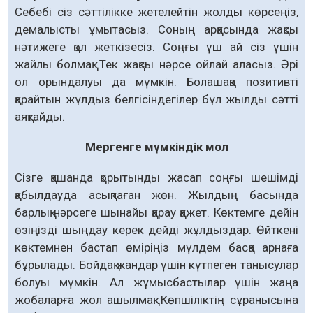
Себебі сіз сәттілікке жетелейтін жолды көрсеңіз,
демалысты ұмытасыз. Соның арқасында жақсы
нәтижеге қол жеткізесіз. Соңғы үш ай сіз үшін
жайлы болмақ. Тек жақсы нәрсе ойлай аласыз. Әрі
ол орындалуы да мүмкін. Болашаққа позитивті
қарайтын жұлдыз белгісіндегілер бұл жылды сәтті
аяқтайды.
Мергенге мүмкіндік мол
Сізге қашанда қорытынды жасап соңғы шешімді
қабылдауда асықпаған жөн. Жылдың басында
барлық нәрсеге шынайы қарау қажет. Көктемге дейін
өзіңізді шыңдау керек дейді жұлдыздар. Өйткені
көктемнен бастап өміріңіз мүлдем басқа арнаға
бұрылады. Бойдақ жандар үшін күтпеген танысулар
болуы мүмкін. Ал жұмысбастылар үшін жаңа
жобаларға жол ашылмақ. Көпшіліктің сұранысына