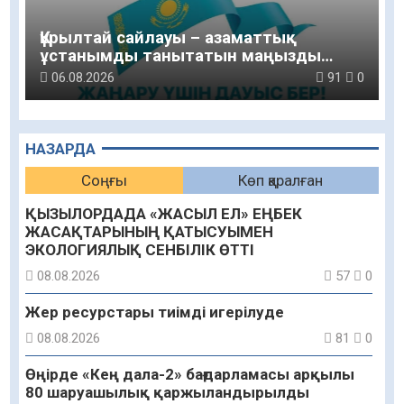
Құрылтай сайлауы – азаматтық
ұстанымды танытатын маңызды
қадам
06.08.2026
91
0
НАЗАРДА
Соңғы
Көп қаралған
ҚЫЗЫЛОРДАДА «ЖАСЫЛ ЕЛ» ЕҢБЕК
ЖАСАҚТАРЫНЫҢ ҚАТЫСУЫМЕН
ЭКОЛОГИЯЛЫҚ СЕНБІЛІК ӨТТІ
08.08.2026
57
0
Жер ресурстары тиімді игерілуде
08.08.2026
81
0
Өңірде «Кең дала-2» бағдарламасы арқылы
80 шаруашылық қаржыландырылды