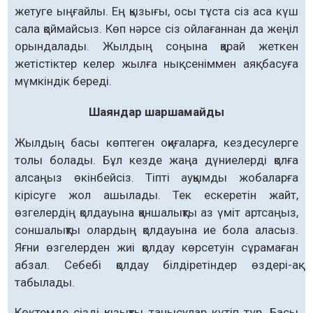
жетуге ыңғайлы. Ең қызығы, осы тұста сіз аса күш
сала қоймайсыз. Көп нәрсе сіз ойлағаннан да жеңіл
орындалады. Жылдың соңына қарай жеткен
жетістіктер келер жылға нық сеніммен аяқ басуға
мүмкіндік береді.
Шаяндар шаршамайды
Жылдың басы көптеген оқиғаларға, кездесулерге
толы болады. Бұл кезде жаңа дүниелерді қолға
алсаңыз өкінбейсіз. Тіпті ауқымды жобаларға
кірісуге жол ашылады. Тек ескеретін жайт,
өзгелердің қолдауына қаншалықты аз үміт артсаңыз,
соншалықты олардың қолдауына ие бола аласыз.
Яғни өзгелерден жиі қолдау көрсетуін сұрамаған
абзал. Себебі қолдау білдіретіндер өздері-ақ
табылады.
Көктемде сізді қызықты танысулар күтіп тұр. Басы