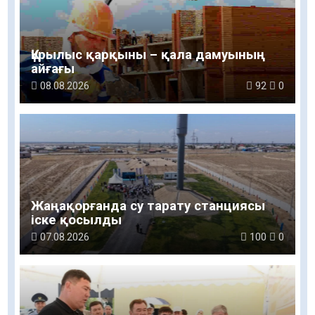
Құрылыс қарқыны – қала дамуының
айғағы
08.08.2026
92
0
Жаңақорғанда су тарату станциясы
іске қосылды
07.08.2026
100
0