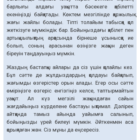
барлығы алдағы уақытта бәсекеге қабілетті
екеніңізді байқатады. Көктем мезгілінде қаржылық
жағы жайлы болады. Тіпті толайым табысқа қол
жеткізуге мүмкіндік бар. Бойыңыздағы қабілет пен
артықшылықтың арқасында бірнеше ұсынысқа ие
болып, соның арасынан өзіңізге жақын деген
біреуін таңдауыңыз мүмкін.
Жаздың бастапқы айлары да сіз үшін қолайлы кез.
Бұл сәтте де жұлдыздардың қолдауы байқалып,
жағымды өзгерістер орын алады. Егер осы сәтте
өміріңізге өзгеріс енгізгіңіз келсе, таптырмайтын
уақыт. Ал күз мегзілі жақындаған сайын
жағдайыңыз күрделене бастауы ықтимал. Дәлірек
айтқанда тамыз айында уайымға салынып,
бойыңызды үрей билеуі мүмкін. Әйткенмен аса
қорықпаған жөн. Сіз мұны да еңсересіз.