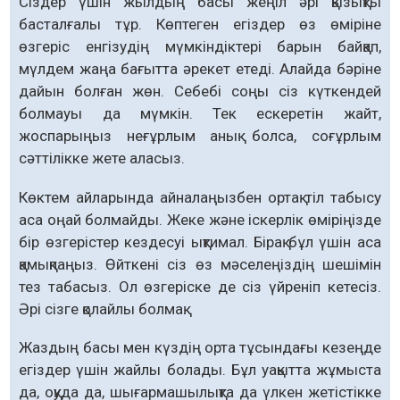
Сіздер үшін жылдың басы жеңіл әрі қызықты
басталғалы тұр. Көптеген егіздер өз өміріне
өзгеріс енгізудің мүмкіндіктері барын байқап,
мүлдем жаңа бағытта әрекет етеді. Алайда бәріне
дайын болған жөн. Себебі соңы сіз күткендей
болмауы да мүмкін. Тек ескеретін жайт,
жоспарыңыз неғұрлым анық болса, соғұрлым
сәттілікке жете аласыз.
Көктем айларында айналаңызбен ортақ тіл табысу
аса оңай болмайды. Жеке және іскерлік өміріңізде
бір өзгерістер кездесуі ықтимал. Бірақ бұл үшін аса
қамықпаңыз. Өйткені сіз өз мәселеңіздің шешімін
тез табасыз. Ол өзгеріске де сіз үйреніп кетесіз.
Әрі сізге қолайлы болмақ.
Жаздың басы мен күздің орта тұсындағы кезеңде
егіздер үшін жайлы болады. Бұл уақытта жұмыста
да, оқуда да, шығармашылықта да үлкен жетістікке