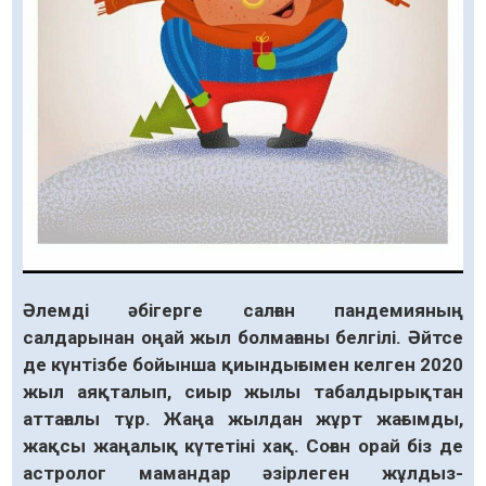
Әлемді әбігерге салған пандемияның
салдарынан оңай жыл болмағаны белгілі. Әйтсе
де күнтізбе бойынша қиындығымен келген 2020
жыл аяқталып, сиыр жылы табалдырықтан
аттағалы тұр. Жаңа жылдан жұрт жағымды,
жақсы жаңалық күтетіні хақ. Соған орай біз де
астролог мамандар әзірлеген жұлдыз-