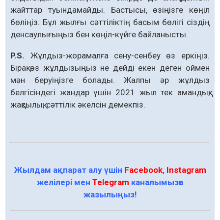
жайттар туындамайды. Бастысы, өзіңізге көңіл
бөліңіз. Бұл жылғы сәттіліктің басым бөлігі сіздің
денсаулығыңыз бен көңіл-күйге байланысты.
P.S.
Жұлдыз-жорамалға сену-сенбеу өз еркіңіз.
Бірақ өз жұлдызыңыз не дейді екен деген оймен
мән беруіңізге болады. Жалпы әр жұлдыз
белгісіндегі жандар үшін 2021 жыл тек амандық,
жақсылық, сәттілік әкелсін демекпіз.
Жылдам ақпарат алу үшін
Facebook
,
Instagram
желілері мен
Telegram
каналымызға
жазылыңыз!