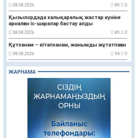
08.08.2026
89
0
Қызылордада халықаралық жастар күніне
арналған іс-шаралар бастау алды
08.08.2026
89
0
Құтханам – кітапханам, жанымды жұтатпаған
08.08.2026
94
0
Құрылыс қарқыны – қала дамуының айғағы
ЖАРНАМА
08.08.2026
92
0
Зәулім ғимараттарда туған жерді түлеткен
азаматтардың қолтаңбасы бар
08.08.2026
271
0
Еңбегі ерлікпен тең мамандық
08.08.2026
90
0
Даналықтың шырағданы, ой-сананың