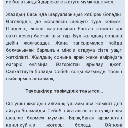
ие болатындай дәрежеге жетуге мүмкіндік мол.
Жаздың басында шаруаларыңыз көбірек болады.
Өзгелердің де мәселесін шешуге тура келмек.
Шілденің екінші жартысынан бас­тап жемісті әрі
сәтті кезең басталғалы тұр. Бұл жылдың соңына
дейін жалғасады. Жаңа тап­­сырмалар пайда
болғанымен барлығын мінсіз атқаруға сізге уақыт
жеткілікті. Жылдың соңына қарай жеке өміріңізге
өзгеріс енгізіңіз. Өзгерістен қорықпау қажет.
Саяхаттауға бола­ды. Себебі соңы жағымды тосын
сыйлармен аяқталмақ.
Тауешкілер төзімділік танытса…
Сіз үшін жылдың алғашқы үш айы аса жемісті деп
айтуға болмайды. Себебі ойға алған ісіңіз уақытылы
шешіле бермеуі мүмкін. Бірақ бұған қарамастан
көңіл-күйіңіз жоғары болады. Өйткені