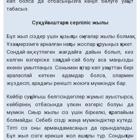
көп болса да отбасыңызға көңіл бөлуге уақыт
табасыз.
Суқұйғыштарға серпіліс жылы
Бұл жыл сіздер үшін қызықты оқиғалар жылы болмақ.
Ұзақ мерзімге арналған нақты жоспар құруыңыз қажет.
Сондай-ақ күтпеген жағдайға дайын болып, кез
келген өзгеріске сақадай-сай болу аса маңызды
екенін ұмытпаңыз. Сонымен қатар көп уақыттан бері
араласпай кеткен адамдар болса, олармен
жүздесіп, арадағы ренішті жоюға мүмкіндік бар.
Кейбір суқұйғыш белгісіндегілер жұмыс ауыстырса,
кейбірінің отбасында үлкен өзгеріс болуы да
мүмкін. Сиыр жылы сіз үшін біркелкі, қарапайым
болмайды. Себебі сізді жаңа мүмкіндіктер күтеді.
Тіпті сіз оны армандамасаңыз да орындалады.
Бұл жыл сізге ерекше жол ашқалы тұр. Сондықтан