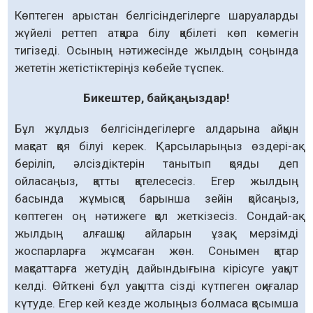
Көптеген арыстан белгісіндегілерге шаруаларды
жүйелі реттеп атқара білу қабілеті көп көмегін
тигізеді. Осының нәтижесінде жылдың соңында
жететін жетістіктеріңіз көбейе түспек.
Бикештер, байқаңыздар!
Бұл жұлдыз белгісіндегілерге алдарына айқын
мақсат қоя білуі керек. Қарсыларыңыз өздері-ақ
беріліп, әлсіздіктерін танытып қояды деп
ойласаңыз, қатты қателесесіз. Егер жылдың
басында жұмысқа барынша зейін қойсаңыз,
көптеген оң нәтижеге қол жеткізесіз. Сондай-ақ
жылдың алғашқы айларын ұзақ мерзімді
жоспарларға жұмсаған жөн. Сонымен қатар
мақсаттарға жетудің дайындығына кірісуге уақыт
келді. Өйткені бұл уақытта сізді күтпеген оқиғалар
күтуде. Егер кей кезде жолыңыз болмаса қосымша