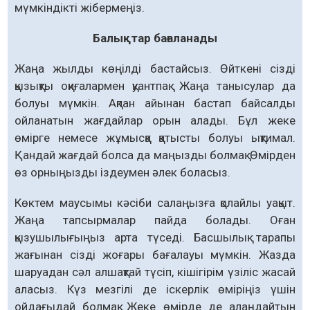
мүмкіндікті жібермеңіз.
Балықтар бағаланады
Жаңа жылды көңілді бастайсыз. Өйткені сізді
қызықты оқиғалармен қуантпақ. Жаңа танысулар да
болуы мүмкін. Ақпан айынан бастап байсалды
ойланатын жағдайлар орын алады. Бұл жеке
өмірге немесе жұмысқа қатысты болуы ықтимал.
Қандай жағдай болса да маңызды болмақ. Өмірден
өз орныңызды іздеумен әлек боласыз.
Көктем маусымы кәсіби салаңызға қолайлы уақыт.
Жаңа тапсырмалар пайда болады. Оған
қызушылығыңыз арта түседі. Басшылық тарапы
жағынан сізді жоғары бағалауы мүмкін. Жазда
шаруадан сәл алшақтай түсіп, кішігірім үзіліс жасай
аласыз. Күз мезгілі де іскерлік өміріңіз үшін
ойдағыдай болмақ. Жеке өмірде де алаңдайтын