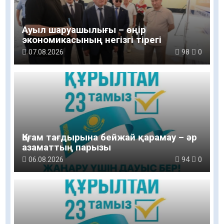
Ауыл шаруашылығы – өңір
экономикасының негізгі тірегі
07.08.2026
98
0
Қоғам тағдырына бейжай қарамау – әр
азаматтың парызы
06.08.2026
94
0