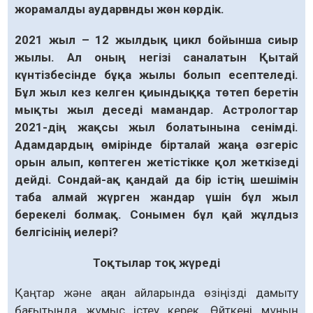
жорамалды аударғанды жөн көрдік.
2021 жыл – 12 жылдық цикл бойынша сиыр
жылы. Ал оның негізі саналатын Қытай
күнтізбесінде бұқа жылы болып есептеледі.
Бұл жыл кез келген қиындыққа төтеп беретін
мықты жыл деседі мамандар. Астрологтар
2021-дің жақсы жыл болатынына сенімді.
Адамдардың өмірінде бірталай жаңа өзгеріс
орын алып, көптеген жетістікке қол жеткізеді
дейді. Сондай-ақ қандай да бір істің шешімін
таба алмай жүрген жандар үшін бұл жыл
берекелі болмақ. Сонымен бұл қай жұлдыз
белгісінің иелері?
Тоқтылар тоқ жүреді
Қаңтар және ақпан айларында өзіңізді дамыту
бағытында жұмыс істеу керек. Өйткені мұның