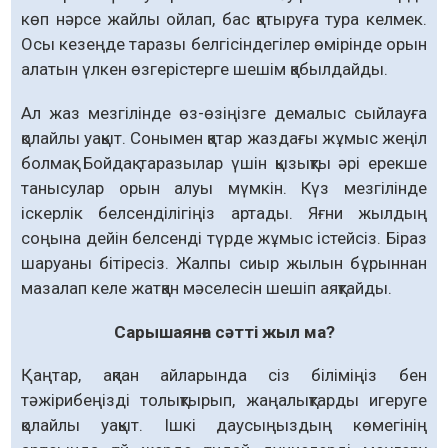
көп нәрсе жайлы ойлап, бас қатыруға тура келмек.
Осы кезеңде таразы белгісіндегілер өмірінде орын
алатын үлкен өзгерістерге шешім қабылдайды.
Ал жаз мезгілінде өз-өзіңізге демалыс сыйлауға
қолайлы уақыт. Сонымен қатар жаздағы жұмыс жеңіл
болмақ. Бойдақ таразылар үшін қызықты әрі ерекше
танысулар орын алуы мүмкін. Күз мезгілінде
іскерлік белсенділігіңіз артады. Яғни жылдың
соңына дейін белсенді түрде жұмыс істейсіз. Біраз
шаруаны бітіресіз. Жалпы сиыр жылын бұрыннан
мазалап келе жатқан мәселесін шешіп аяқтайды.
Сарышаянға сәтті жыл ма?
Қаңтар, ақпан айларында сіз біліміңіз бен
тәжірибеңізді толықтырып, жаңалықтарды игеруге
қолайлы уақыт. Ішкі даусыңыздың көмегінің