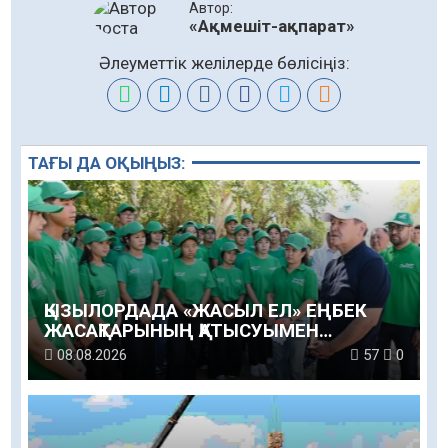
Автор:
«Ақмешіт-ақпарат»
Әлеуметтік желілерде бөлісіңіз:
ТАҒЫ ДА ОҚЫҢЫЗ:
ҚЫЗЫЛОРДАДА «ЖАСЫЛ ЕЛ» ЕҢБЕК
ЖАСАҚТАРЫНЫҢ ҚАТЫСУЫМЕН
ЭКОЛОГИЯЛЫҚ СЕНБІЛІК ӨТТІ
08.08.2026
57
0