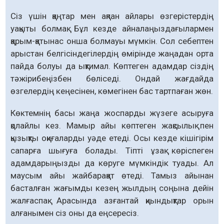
Сіз үшін қаңтар мен ақпан айлары өзгерістердің
уақыты болмақ. Бұл кезде айналаңыздағылармен
қарым-қатынас онша болмауы мүмкін. Сол себептен
арыстан белгісіндегілердің өмірінде жаңадан орта
пайда болуы да ықтимал. Көптеген адамдар сіздің
тәжірибеңізбен бөліседі. Ондай жағдайда
өзгелердің кеңесінен, көмегінен бас тартпаған жөн.
Көктемнің басы жаңа жоспарды жүзеге асыруға
қолайлы кез. Мамыр айы көптеген жақсылық пен
қызықты оқиғаларды уәде етеді. Осы кезде кішігірім
сапарға шығуға болады. Тіпті ұзақ көріспеген
адамдарыңызды да көруге мүмкіндік туады. Ал
маусым айы жайбарақат өтеді. Тамыз айынан
басталған жағымды кезең жылдың соңына дейін
жалғаспақ. Арасында азғантай қиындықтар орын
алғанымен сіз оны да еңсересіз.