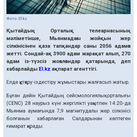
Фото: El.kz
Қытайдың Орталық телеарнасының
мәліметінше, Мьянмадағы жойқын жер
сілкінісінен қаза тапқандар саны 2056 адамға
жетті. Сондай-ақ 3900 адам жарақат алып, 270
адам із-түзсіз жоғалғандар қатарында, деп
хабарлайды
El.kz
ақпарат агенттігі.
Елде құтқару-іздестіру жұмыстары жалғасып жатыр.
Бұған дейін Қытайдың сейсмологиялық орталығы
(CENC) 28 наурыз күні жергілікті уақытпен 14:20-да
Мьянма аумағында 7,9 магнитудалы жер сілкінісі
болғанын хабарлаған. Салдарынан көптеген
ғимарат қирады.