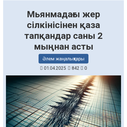
Мьянмадағы жер
сілкінісінен қаза
тапқандар саны 2
мыңнан асты
Әлем жаңалықтары
01.04.2025
842
0