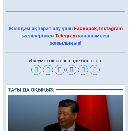
Жылдам ақпарат алу үшін
Facebook
,
Instagram
желілері мен
Telegram
каналымызға
жазылыңыз!
Әлеуметтік желілерде бөлісіңіз:
ТАҒЫ ДА ОҚЫҢЫЗ: