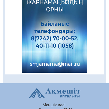
«Қайрат» Чемпиондар лигасының іріктеуінде
«Левскиге» есе жіберді
05.08.2026
83
0
«Ұлттық нақыш – заманауи панно» атты
шеберлік сағаты өтті
05.08.2026
69
0
Цифрландыру саласын дамыту аясында
салынатын жаңа орталықтың жобасы
талқыланды
05.08.2026
107
0
Құқықтық статистика және арнайы есепке
алу жөніндегі комитеттің Қызылорда
облысы бойынша департаментінің басшысы
тағайындалды
04.08.2026
92
0
Меншік иесі:
Қазақстандықтардың 72,3%-ы жаңа