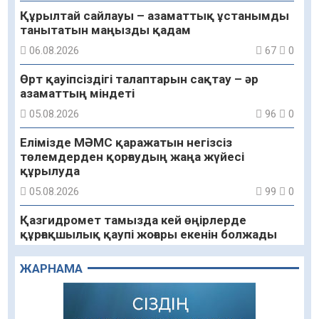
Құрылтай сайлауы – азаматтық ұстанымды
танытатын маңызды қадам
06.08.2026
67
0
Өрт қауіпсіздігі талаптарын сақтау – әр
азаматтың міндеті
05.08.2026
96
0
Елімізде МӘМС қаражатын негізсіз
төлемдерден қорғаудың жаңа жүйесі
құрылуда
05.08.2026
99
0
Қазгидромет тамызда кей өңірлерде
құрғақшылық қаупі жоғары екенін болжады
05.08.2026
81
0
ЖАРНАМА
Алғашқы цифрлық жасанды интеллект
құралдарының таныстырылымы өтті
05.08.2026
97
0