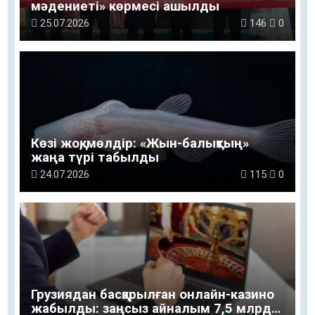
мәдениеті» көрмесі ашылды
25.07.2026
146
0
Көзі жоқ, мөлдір: «Жын-балықтың»
жаңа түрі табылды
24.07.2026
115
0
Грузиядан басқарылған онлайн-казино
жабылды: заңсыз айналым 7,5 млрд