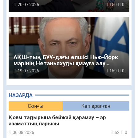
теңгеге жеткен
20.07.2026
150
0
АҚШ-тың БҰҰ-дағы елшісі Нью-Йорк
мэрінің Нетаньяхуды қамауға алу
туралы мәлімдемесін жоққа шығарды
19.07.2026
169
0
НАЗАРДА
Соңғы
Көп қаралған
Қоғам тағдырына бейжай қарамау – әр
азаматтың парызы
06.08.2026
62
0