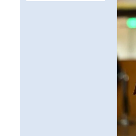
Жаңақорғанда су тарату
станциясы іске қосылды
07.08.2026
71
0
Ауыл шаруашылығы – өңір
экономикасының негізгі
тірегі
07.08.2026
72
0
5547 әскери бөлімінде
«Алғашқы қызмет күні» іс-
шарасы өтті
07.08.2026
72
0
Қоғам тағдырына бейжай
қарамау – әр азаматтың
парызы
06.08.2026
77
0
Құрылтай сайлауы –