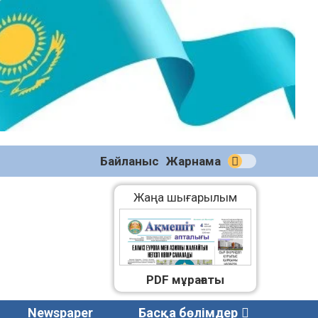
№58
(2270)
04.08.2026
Байланыс
Жарнама
Жаңа шығарылым
PDF мұрағаты
Newspaper
Басқа бөлімдер