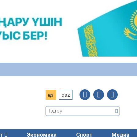
қаз
qaz
т
Экономика
Спорт
Медиа