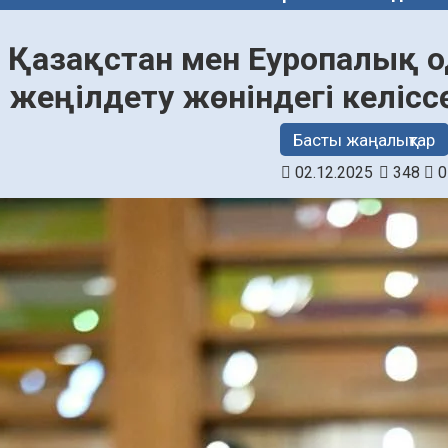
ін Қазақстан мен Еуропалық
жеңілдету жөніндегі келіс
Басты жаңалықтар
02.12.2025
348
0