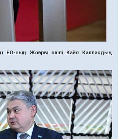
 ЕО-ның Жоғарғы өкілі Кайя Калласдың