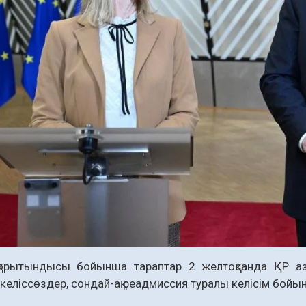
қорытындысы бойынша тараптар 2 желтоқсанда ҚР аз
 келіссөздер, сондай-ақ реадмиссия туралы келісім бо