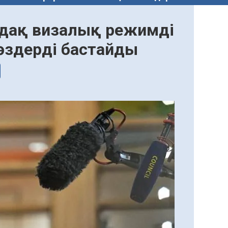
 одақ визалық режимді
сөздерді бастайды