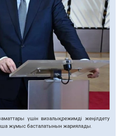
аматтары үшін визалық режимді жеңілдету
йынша жұмыс басталатынын жариялады.