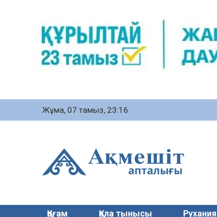
Жұма, 07 тамыз, 23:16
Қоғам
Қала тынысы
Рухания