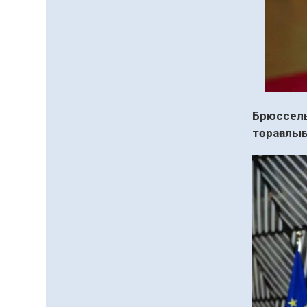
азаматтық ұстанымды
танытатын маңызды
қадам
06.08.2026
78
0
Қызылордада «Саналы
ұрпақ – жарқын
болашақ» атты
кеңейтілген мәжіліс өтті
Брюссел
06.08.2026
76
0
төрағалы
Open Air: Қызылорда
облысы полиция
департаменті 20 мыңнан
астам көрерменнің
06.08.2026
57
0
қауіпсіздігін қамтамасыз
етті
Барлық жаңалық