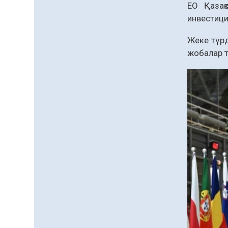
ЕО Қазақ
инвестици
Жеке түрд
жобалар т