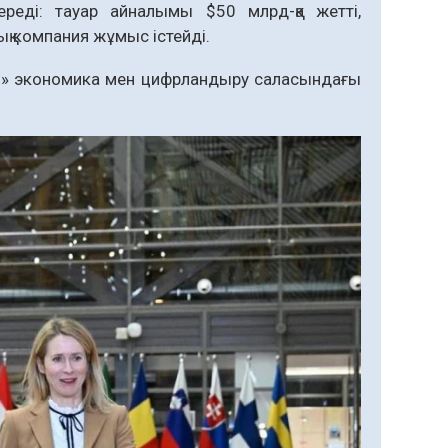
ереді: тауар айналымы $50 млрд-қа жетті,
қ компания жұмыс істейді.
ыл» экономика мен цифрландыру саласындағы