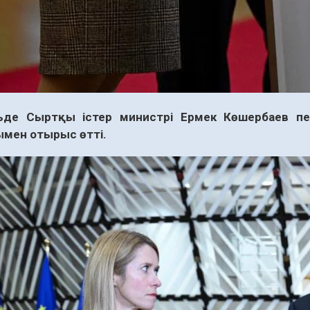
ьде Сыртқы істер министрі Ермек Көшербаев пен
ғымен отырыс өтті.