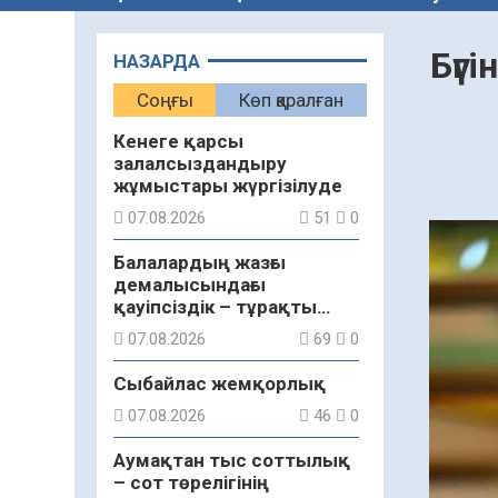
Бүг
НАЗАРДА
Соңғы
Көп қаралған
Кенеге қарсы
залалсыздандыру
жұмыстары жүргізілуде
07.08.2026
51
0
Балалардың жазғы
демалысындағы
қауіпсіздік – тұрақты
бақылауда
07.08.2026
69
0
Сыбайлас жемқорлық
07.08.2026
46
0
Аумақтан тыс соттылық
– сот төрелігінің