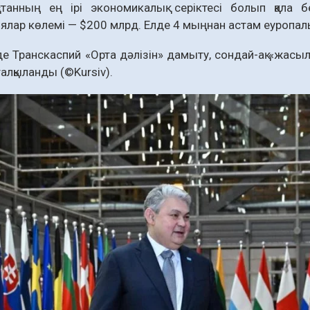
станның ең ірі экономикалық серіктесі болып қала б
ялар көлемі — $200 млрд. Елде 4 мыңнан астам еуропалы
е Транскаспий «Орта дәлізін» дамыту, сондай-ақ «жас
алқыланды (©Kursiv).