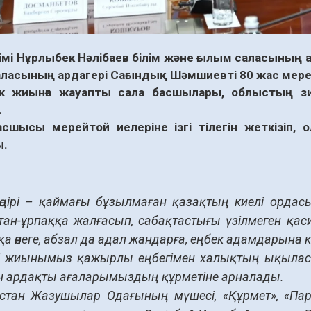
імі Нұрлыбек Нәлібаев білім және ғылым саласының 
аласының ардагері Сағындық Шәмшиевті 80 жас мере
к жиынға жауапты сала басшылары, облыстың зи
.
сшысы мерейтой иелеріне ізгі тілегін жеткізіп, 
ы.
өңірі – қаймағы бұзылмаған қазақтың киелі ордасы,
тан-ұрпаққа жалғасып, сабақтастығы үзілмеген қаси
қа өнеге, абзал да адал жандарға, еңбек адамдарына к
гі жиынымыз қажырлы еңбегімен халықтың ықыласына
н ардақты ағаларымыздың құрметіне арналады.
стан Жазушылар Одағының мүшесі, «Құрмет», «Пара