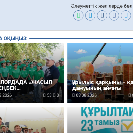
Әлеуметтік желілерде бөлі
А ОҚЫҢЫЗ:
ЫЛОРДАДА «ЖАСЫЛ
Құрылыс қарқыны – қ
 ЕҢБЕК
дамуының айғағы
АҚТАРЫНЫҢ
8.2026
53
0
08.08.2026
ЫСУЫМЕН
ОГИЯЛЫҚ СЕНБІЛІК
І