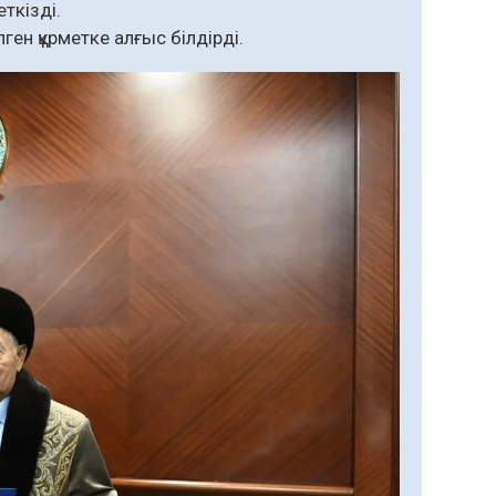
ткізді.
н құрметке алғыс білдірді.