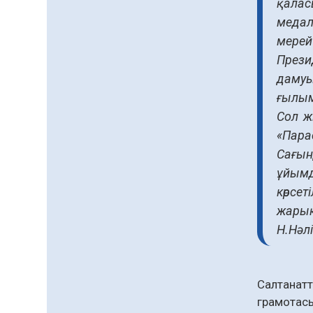
қалас
қолжетімділігін арттыру
07.08.2026
67
0
медал
құралы
мерей
Білім гранты иегерлерінің
тізімі шықты
Прези
07.08.2026
89
0
дамуы
ғылым 
«Дауыс беру учаскесін
Сол ж
қалай табуға болады?»￼
«Пара
07.08.2026
70
0
Сағын
Барлық жаңалық
ұйымд
көрсе
жарық
Н.Нәл
Салтанат
грамотасы