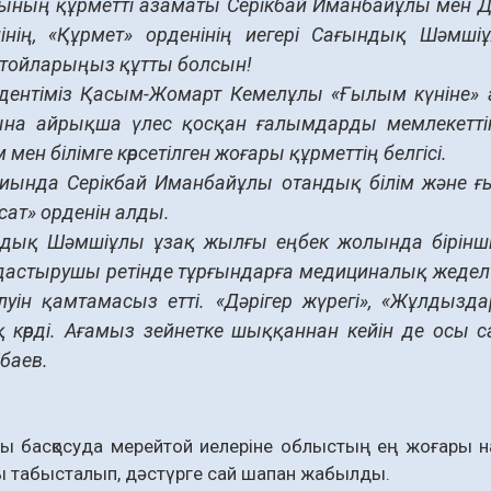
ының құрметті азаматы Серікбай Иманбайұлы мен Денс
інің, «Құрмет» орденінің иегері Сағындық Шәмші
тойларыңыз құтты болсын!
дентіміз Қасым-Жомарт Кемелұлы «Ғылым күніне» а
на айрықша үлес қосқан ғалымдарды мемлекетті
мен білімге көрсетілген жоғары құрметтің белгісі.
иында Серікбай Иманбайұлы отандық білім және ғы
сат» орденін алды.
дық Шәмшіұлы ұзақ жылғы еңбек жолында бірінші с
астырушы ретінде тұрғындарға медициналық жедел 
тілуін қамтамасыз етті. «Дәрігер жүрегі», «Жұлдыз
 көрді. Ағамыз зейнетке шыққаннан кейін де осы с
ібаев.
ты басқосуда мерейтой иелеріне облыстың ең жоғары
 табысталып, дәстүрге сай шапан жабылды.