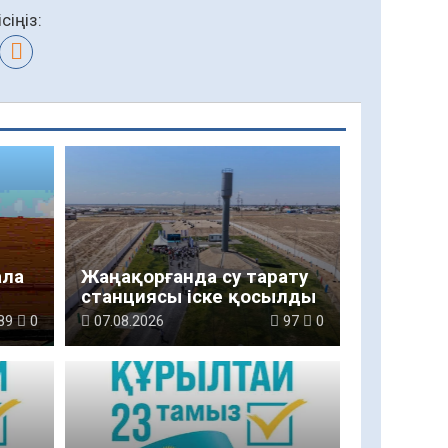
сіңіз:
ала
Жаңақорғанда су тарату
станциясы іске қосылды
89
0
07.08.2026
97
0