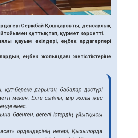
ардагері Серікбай Қошқаровты, денсаулық
йтойымен құттықтап, құрмет көрсетті.
ялы қауым өкілдері, еңбек ардагерлері
олардың еңбек жолындағы жетістіктеріне
 құт-береке дарыған, бабалар дәстүрі
етті мекен. Елге сыйлы, өмір жолы жас
енде емес.
 бөленген, өнегелі істердің ұйытқысы
сат» ордендерінің иегері, Қызылорда