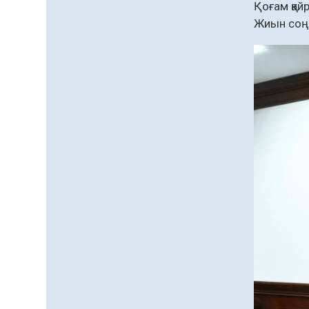
Қоғам қай
Жиын соңы