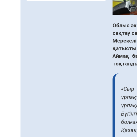
Даналықтың шырағданы,
ой-сананың шамшырағы
08.08.2026
62
0
Облыс әк
сақтау с
Кенеге қарсы
залалсыздандыру
Мерекелі
жұмыстары жүргізілуде
қатысты
07.08.2026
78
0
Аймақ ба
тоқталд
Балалардың жазғы
демалысындағы
қауіпсіздік – тұрақты
бақылауда
«Сыр 
07.08.2026
93
0
ұрпақ
Сыбайлас жемқорлық
ұрпақ
07.08.2026
64
0
Бүгін
болға
Аумақтан тыс соттылық
– сот төрелігінің
Қазақ
ашықтығы мен