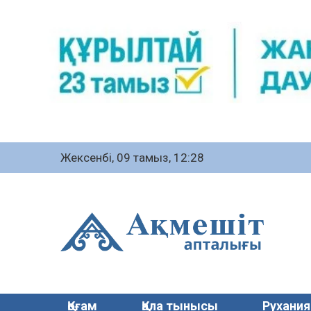
Жексенбі, 09 тамыз, 12:28
Қоғам
Қала тынысы
Рухания