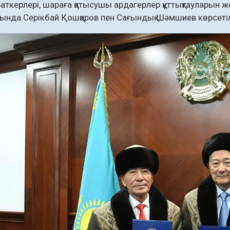
раткерлері, шараға қатысушы ардагерлер құттықтауларын же
нда Серікбай Қошқаров пен Сағындық Шәмшиев көрсетілге