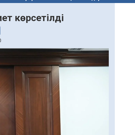
мет көрсетілді
0