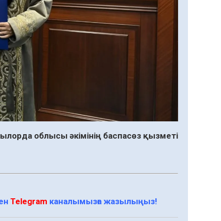
ылорда облысы әкімінің баспасөз қызметі
мен
Telegram
каналымызға жазылыңыз!