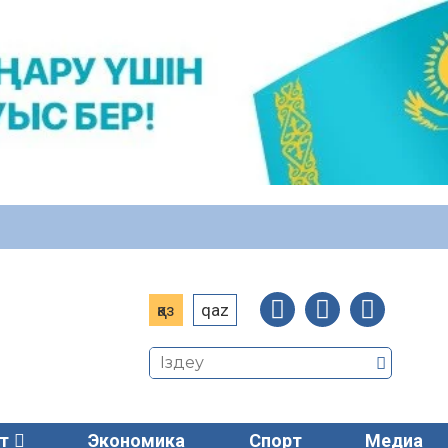
қаз
qaz
т
Экономика
Спорт
Медиа