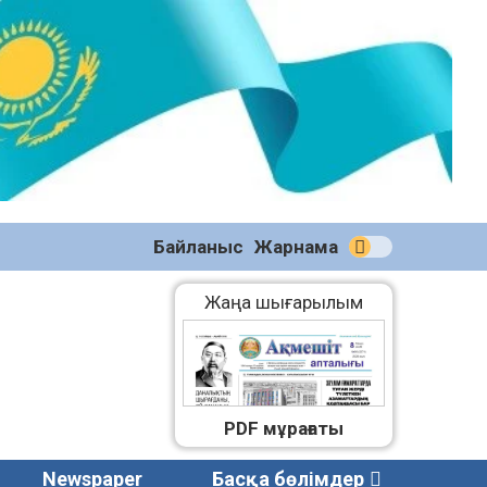
№59
(2271)
08.08.2026
Байланыс
Жарнама
Жаңа шығарылым
PDF мұрағаты
Newspaper
Басқа бөлімдер