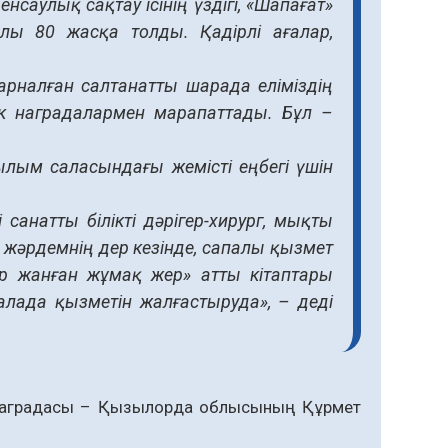
аулық сақтау ісінің үздігі, «Шапағат»
ұлы 80 жасқа толды. Қадірлі ағалар,
рналған салтанатты шарада еліміздің
к наградалармен марапаттады. Бұл –
лым саласындағы жемісті еңбегі үшін
анатты білікті дәрігер-хирург, мықты
жәрдемнің дер кезінде, сапалы қызмет
дар жанған жұмақ жер» атты кітаптары
алада қызметін жалғастыруда», – деді
 наградасы – Қызылорда облысының Құрмет