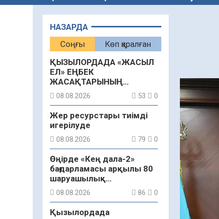
НАЗАРДА
Соңғы
Көп қаралған
ҚЫЗЫЛОРДАДА «ЖАСЫЛ
ЕЛ» ЕҢБЕК
ЖАСАҚТАРЫНЫҢ
ҚАТЫСУЫМЕН
08.08.2026
53
0
ЭКОЛОГИЯЛЫҚ СЕНБІЛІК
ӨТТІ
Жер ресурстары тиімді
игерілуде
08.08.2026
79
0
Өңірде «Кең дала-2»
бағдарламасы арқылы 80
шаруашылық
қаржыландырылды
08.08.2026
86
0
Қызылордада