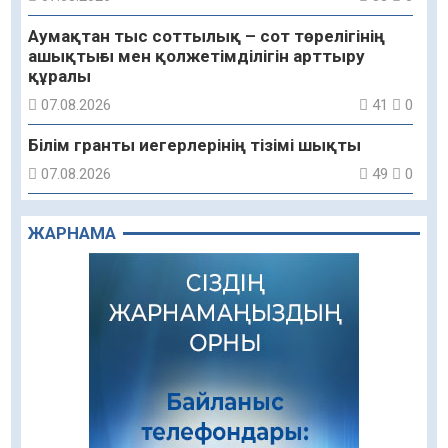
Аумақтан тыс соттылық – сот төрелігінің
ашықтығы мен қолжетімділігін арттыру
құралы
07.08.2026
41
0
Білім гранты иегерлерінің тізімі шықты
07.08.2026
49
0
«Дауыс беру учаскесін қалай табуға болады?»￼
ЖАРНАМА
07.08.2026
44
0
Қазақстандықтар Құрылтай сайлауынан
жақсылық күтеді – қоғамдық пікір зерттеуі
07.08.2026
46
0
Қаржылық сауаттылықты арттыруға
бағытталған кездесу өтті
07.08.2026
73
0