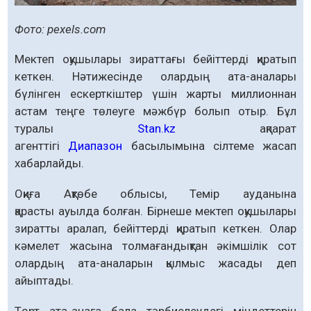
Фото: pexels.com
Мектеп оқушылары зираттағы бейіттерді қиратып
кеткен. Нәтижесінде олардың ата-аналары
бүлінген ескерткіштер үшін жарты миллионнан
астам теңге төлеуге мәжбүр болып отыр. Бұл
туралы
Stan.kz
ақпарат
агенттігі
Диапазон
басылымына сілтеме жасап
хабарлайды.
Оқиға Ақтөбе облысы, Темір ауданына
қарасты ауылда болған. Бірнеше мектеп оқушылары
зиратты аралап, бейіттерді қиратып кеткен. Олар
кәмелет жасына толмағандықтан әкімшілік сот
олардың ата-аналарын қылмыс жасады деп
айыптады.
Төрт ата-анаға бала тәрбиелеудегі міндеттерін