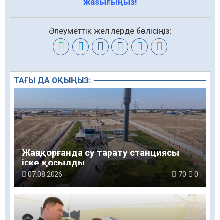
жазылыңыз!
Әлеуметтік желілерде бөлісіңіз:
ТАҒЫ ДА ОҚЫҢЫЗ:
Жаңақорғанда су тарату станциясы
іске қосылды
07.08.2026
70
0