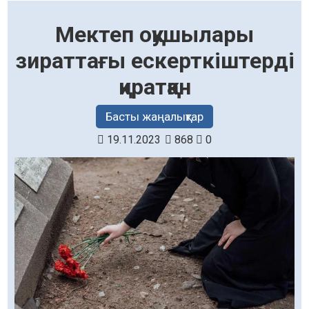
Мектеп оқушылары
зираттағы ескерткіштерді
қиратқан
Басты жаңалықтар
19.11.2023
868
0