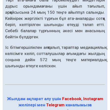
дұрыс орындамағаны үшін айып тағылып,
әрқайсысына 24 мың 150 теңге айыппұл салынды.
Кейінірек жергілікті тұрғын бұл ата-аналарды сотқа
беріп, келтірілген шығынды өтеуді талап етті.
Себебі балалар тұрғынның әкесі мен анасының
бейітін бүлдірген.
Іс бітімгершілікпен аяқталып, тараптар медиациялық
келісімге келіп, сотталушылар ағымдағы жылдың
соңына дейін 572 мың теңге материалдық
шығынды өтеуге келіскен.
Жылдам ақпарат алу үшін
Facebook
,
Instagram
желілері мен
Telegram
каналымызға