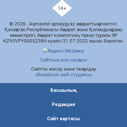
Қызылордада «Саналы ұрпақ – жарқын
16+
болашақ» атты кеңейтілген мәжіліс өтті
06.08.2026
74
0
© 2026 . Аqmeshit-aptalygy.kz ақпараттық агенттігі.
Open Air: Қызылорда облысы полиция
Қазақстан Республикасы Ақпарат және Қоғамдық даму
департаменті 20 мыңнан астам көрерменнің
министрлігі, Ақпарат комитетінің тіркеу туралы №
қауіпсіздігін қамтамасыз етті
KZ93VPY00052384 куәлігі 21.07.2022 жылы берілген.
06.08.2026
55
0
Барлық жаңалық
Сайттың ескі нұсқасы
Сайтты жасау және техқолдау
«Beoblood» веб-студиясы
Басшылық
Редакция
Сайт картасы