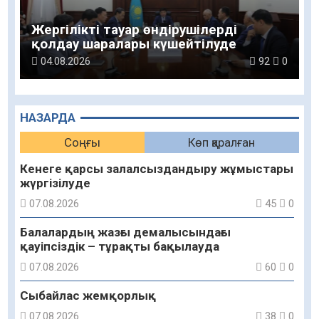
Жергілікті тауар өндірушілерді
қолдау шаралары күшейтілуде
04.08.2026
92
0
НАЗАРДА
Соңғы
Көп қаралған
Кенеге қарсы залалсыздандыру жұмыстары
жүргізілуде
07.08.2026
45
0
Балалардың жазғы демалысындағы
қауіпсіздік – тұрақты бақылауда
07.08.2026
60
0
Сыбайлас жемқорлық
07.08.2026
38
0