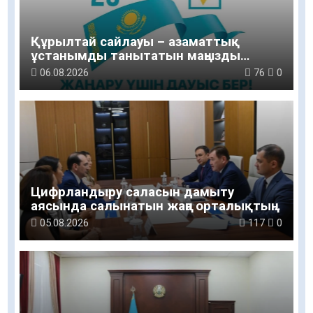
Құрылтай сайлауы – азаматтық
ұстанымды танытатын маңызды
қадам
06.08.2026
76
0
Цифрландыру саласын дамыту
аясында салынатын жаңа орталықтың
жобасы талқыланды
05.08.2026
117
0