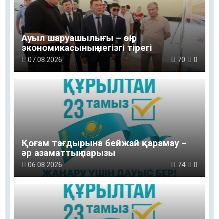
Ауыл шаруашылығы – өңір
экономикасының негізгі тірегі
07.08.2026
70
0
Қоғам тағдырына бейжай қарамау –
әр азаматтың парызы
06.08.2026
74
0