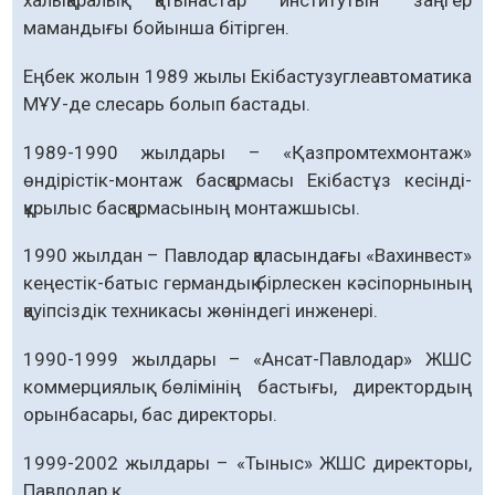
халықаралық қатынастар институтын заңгер
мамандығы бойынша бітірген.
Еңбек жолын 1989 жылы Екібастузуглеавтоматика
МҰУ-де слесарь болып бастады.
1989-1990 жылдары – «Қазпромтехмонтаж»
өндірістік-монтаж басқармасы Екібастұз кесінді-
құрылыс басқармасының монтажшысы.
1990 жылдан – Павлодар қаласындағы «Вахинвест»
кеңестік-батыс германдық бірлескен кәсіпорнының
қауіпсіздік техникасы жөніндегі инженері.
1990-1999 жылдары – «Ансат-Павлодар» ЖШС
коммерциялық бөлімінің бастығы, директордың
орынбасары, бас директоры.
1999-2002 жылдары – «Тыныс» ЖШС директоры,
Павлодар қ.