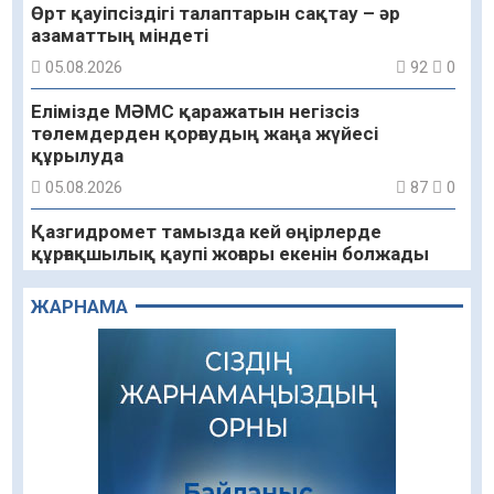
Өрт қауіпсіздігі талаптарын сақтау – әр
азаматтың міндеті
05.08.2026
92
0
Елімізде МӘМС қаражатын негізсіз
төлемдерден қорғаудың жаңа жүйесі
құрылуда
05.08.2026
87
0
Қазгидромет тамызда кей өңірлерде
құрғақшылық қаупі жоғары екенін болжады
05.08.2026
78
0
ЖАРНАМА
Алғашқы цифрлық жасанды интеллект
құралдарының таныстырылымы өтті
05.08.2026
92
0
«Қайрат» Чемпиондар лигасының іріктеуінде
«Левскиге» есе жіберді
05.08.2026
78
0