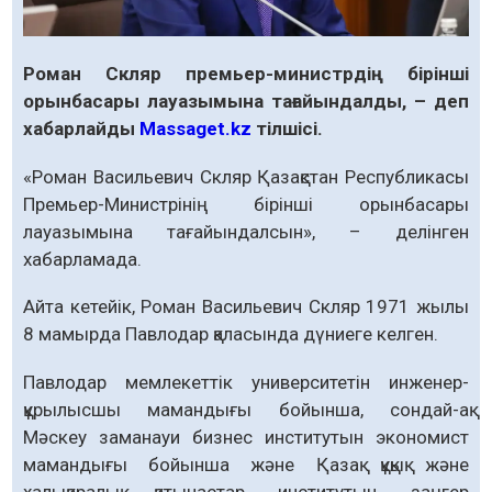
Роман Скляр премьер-министрдің бірінші
орынбасары лауазымына тағайындалды, – деп
хабарлайды
Massaget.kz
тілшісі.
«Роман Васильевич Скляр Қазақстан Республикасы
Премьер-Министрінің бірінші орынбасары
лауазымына тағайындалсын», – делінген
хабарламада.
Айта кетейік, Роман Васильевич Скляр 1971 жылы
8 мамырда Павлодар қаласында дүниеге келген.
Павлодар мемлекеттік университетін инженер-
құрылысшы мамандығы бойынша, сондай-ақ
Мәскеу заманауи бизнес институтын экономист
мамандығы бойынша және Қазақ құқық және