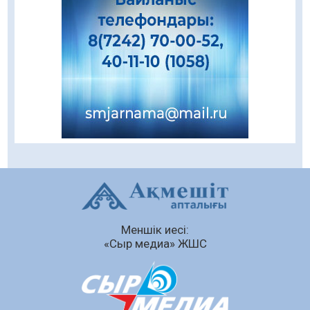
«Ұлттық нақыш – заманауи панно» атты
шеберлік сағаты өтті
05.08.2026
63
0
Цифрландыру саласын дамыту аясында
салынатын жаңа орталықтың жобасы
талқыланды
05.08.2026
101
0
Құқықтық статистика және арнайы есепке
алу жөніндегі комитеттің Қызылорда
облысы бойынша департаментінің басшысы
тағайындалды
04.08.2026
88
0
Меншік иесі:
Қазақстандықтардың 72,3%-ы жаңа
«Сыр медиа» ЖШС
Құрылтай үшін дауыс беруге дайын
04.08.2026
74
0
Мектептен – Ұлттық ұлан сапына