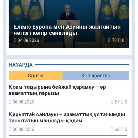
Еліміз Еуропа мен Азияны жалғайтын
негізгі көпір саналады
04.08.2026
78
0
НАЗАРДА
Соңғы
Көп қаралған
Қоғам тағдырына бейжай қарамау – әр
азаматтың парызы
06.08.2026
57
0
Құрылтай сайлауы – азаматтық ұстанымды
танытатын маңызды қадам
06.08.2026
62
0