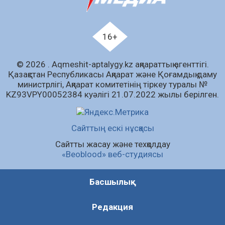
04.08.2026
82
0
Ағза донорлығы бойынша ақпараттық-
түсіндіру жұмыстары жүргізілді
16+
04.08.2026
63
0
© 2026 . Аqmeshit-aptalygy.kz ақпараттық агенттігі.
Трансплантациялық үйлестіру және
Қазақстан Республикасы Ақпарат және Қоғамдық даму
донорлық процесті ұйымдастыру»
министрлігі, Ақпарат комитетінің тіркеу туралы №
тақырыбында семинар өткізілді
KZ93VPY00052384 куәлігі 21.07.2022 жылы берілген.
04.08.2026
63
0
Шағымнан кейін Kazakhstan шоколадының
Сайттың ескі нұсқасы
құрамы тексерілді: сараптама не көрсетті
Сайтты жасау және техқолдау
04.08.2026
83
0
«Beoblood» веб-студиясы
Барлық жаңалық
Басшылық
Редакция