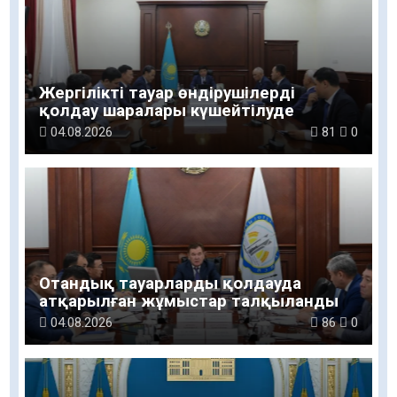
Жергілікті тауар өндірушілерді
қолдау шаралары күшейтілуде
04.08.2026
81
0
Отандық тауарларды қолдауда
атқарылған жұмыстар талқыланды
04.08.2026
86
0