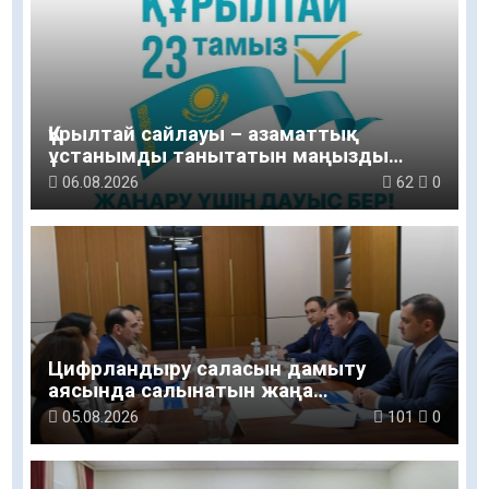
Құрылтай сайлауы – азаматтық
ұстанымды танытатын маңызды
қадам
06.08.2026
62
0
Цифрландыру саласын дамыту
аясында салынатын жаңа
орталықтың жобасы талқыланды
05.08.2026
101
0