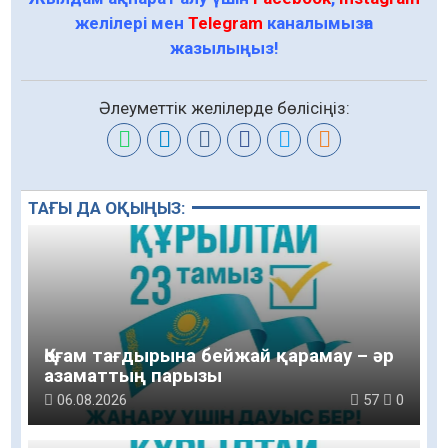
желілері мен
Telegram
каналымызға
жазылыңыз!
Әлеуметтік желілерде бөлісіңіз:
ТАҒЫ ДА ОҚЫҢЫЗ:
Қоғам тағдырына бейжай қарамау – әр
азаматтың парызы
06.08.2026
57
0