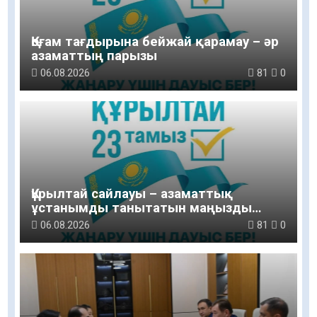
Қоғам тағдырына бейжай қарамау – әр
азаматтың парызы
06.08.2026
81
0
Құрылтай сайлауы – азаматтық
ұстанымды танытатын маңызды
қадам
06.08.2026
81
0