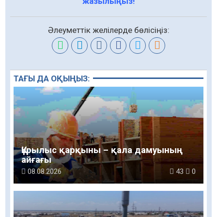
жазылыңыз!
Әлеуметтік желілерде бөлісіңіз:
ТАҒЫ ДА ОҚЫҢЫЗ:
Құрылыс қарқыны – қала дамуының
айғағы
08.08.2026
43
0