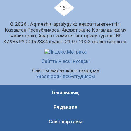
Қазақстандықтар Құрылтай сайлауынан
16+
жақсылық күтеді – қоғамдық пікір зерттеуі
07.08.2026
59
0
© 2026 . Аqmeshit-aptalygy.kz ақпараттық агенттігі.
Қазақстан Республикасы Ақпарат және Қоғамдық даму
Барлық жаңалық
министрлігі, Ақпарат комитетінің тіркеу туралы №
KZ93VPY00052384 куәлігі 21.07.2022 жылы берілген.
Сайттың ескі нұсқасы
Сайтты жасау және техқолдау
«Beoblood» веб-студиясы
Басшылық
Редакция
Сайт картасы