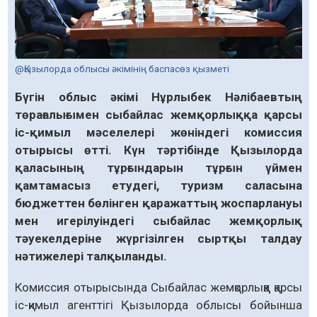
@Қызылорда облысы әкімінің баспасөз қызметі
Бүгін облыс әкімі Нұрлыбек Нәлібаевтың
төрағалығымен сыбайлас жемқорлыққа қарсы
іс-қимыл мәселелері жөніндегі комиссия
отырысы өтті. Күн тәртібінде Қызылорда
қаласының тұрғындарын тұрғын үймен
қамтамасыз етудегі, туризм саласына
бюджеттен бөлінген қаражаттың жоспарлануы
мен игерілуіндегі сыбайлас жемқорлық
тәуекелдеріне жүргізілген сыртқы талдау
нәтижелері талқыланды.
Комиссия отырысында Сыбайлас жемқорлыққа қарсы
іс-қимыл агенттігі Қызылорда облысы бойынша