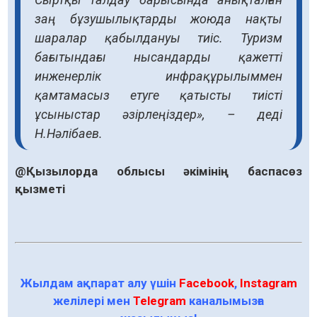
заң бұзушылықтарды жоюда нақты
шаралар қабылдануы тиіс. Туризм
бағытындағы нысандарды қажетті
инженерлік инфрақұрылыммен
қамтамасыз етуге қатысты тиісті
ұсыныстар әзірлеңіздер», – деді
Н.Нәлібаев.
@Қызылорда облысы әкімінің баспасөз
қызметі
Жылдам ақпарат алу үшін
Facebook
,
Instagram
желілері мен
Telegram
каналымызға