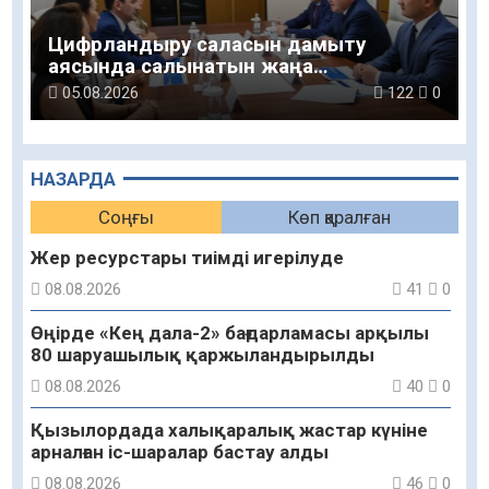
Цифрландыру саласын дамыту
аясында салынатын жаңа
орталықтың жобасы талқыланды
05.08.2026
122
0
НАЗАРДА
Соңғы
Көп қаралған
Жер ресурстары тиімді игерілуде
08.08.2026
41
0
Өңірде «Кең дала-2» бағдарламасы арқылы
80 шаруашылық қаржыландырылды
08.08.2026
40
0
Қызылордада халықаралық жастар күніне
арналған іс-шаралар бастау алды
08.08.2026
46
0