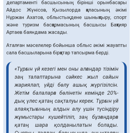
департаменті басшысының бірінші орынбасары
Айдос Жүнісов, Қызылорда қаласының әкімі
Нұржан Ахатов, облыстық дене шынықтыру, спорт
және туризм басқармасының басшысы Бақтияр
Артаев баяндама жасады.
Аталған мәселелер бойынша облыс әкімі жауапты
сала басшыларына бірқатар тапсырма берді.
«Тұрғын үй кезегі мен оны алғандар тізімін
заң талаптарына сәйкес жыл сайын
жариялап, үйді бөлу ашық жүргізілсін.
Жетім балаларға бөлінетін кемінде 20%-
дық үлес қатаң сақталуы керек. Тұрғын үй
алаяқтығының алдын алу үшін түсіндіру
жұмыстары күшейтіліп, заң бұзғандарға
қатаң шара қолданылатын болады.
Сыртқы талдау барысында анықталған