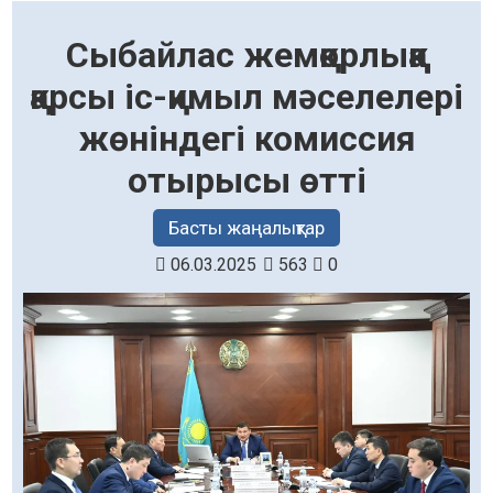
Сыбайлас жемқорлыққа
қарсы іс-қимыл мәселелері
жөніндегі комиссия
отырысы өтті
Басты жаңалықтар
06.03.2025
563
0