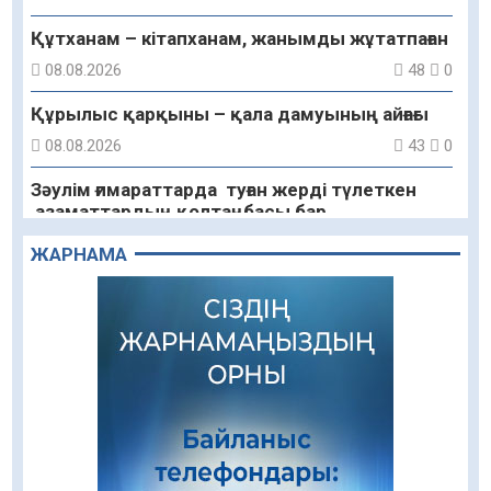
Құтханам – кітапханам, жанымды жұтатпаған
08.08.2026
48
0
Құрылыс қарқыны – қала дамуының айғағы
08.08.2026
43
0
Зәулім ғимараттарда туған жерді түлеткен
азаматтардың қолтаңбасы бар
08.08.2026
42
0
ЖАРНАМА
Еңбегі ерлікпен тең мамандық
08.08.2026
44
0
Даналықтың шырағданы, ой-сананың
шамшырағы
08.08.2026
44
0
Кенеге қарсы залалсыздандыру жұмыстары
жүргізілуде