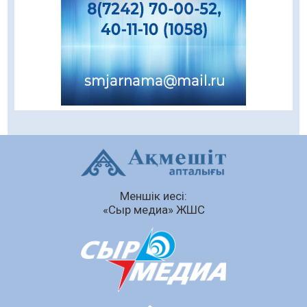
07.08.2026
57
0
Балалардың жазғы демалысындағы
қауіпсіздік – тұрақты бақылауда
07.08.2026
74
0
Сыбайлас жемқорлық
07.08.2026
52
0
Аумақтан тыс соттылық – сот төрелігінің
ашықтығы мен қолжетімділігін арттыру
құралы
Меншік иесі:
07.08.2026
54
0
«Сыр медиа» ЖШС
Білім гранты иегерлерінің тізімі шықты
07.08.2026
67
0
«Дауыс беру учаскесін қалай табуға болады?»￼
07.08.2026
55
0