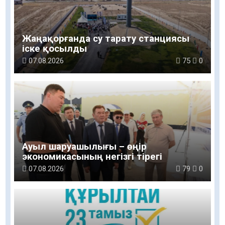
Жаңақорғанда су тарату станциясы
іске қосылды
07.08.2026
75
0
Ауыл шаруашылығы – өңір
экономикасының негізгі тірегі
07.08.2026
79
0