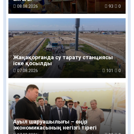
08.08.2026
93
0
Жаңақорғанда су тарату станциясы
іске қосылды
07.08.2026
101
0
Ауыл шаруашылығы – өңір
экономикасының негізгі тірегі