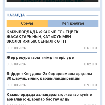
НАЗАРДА
Соңғы
Көп қаралған
ҚЫЗЫЛОРДАДА «ЖАСЫЛ ЕЛ» ЕҢБЕК
ЖАСАҚТАРЫНЫҢ ҚАТЫСУЫМЕН
ЭКОЛОГИЯЛЫҚ СЕНБІЛІК ӨТТІ
08.08.2026
61
0
Жер ресурстары тиімді игерілуде
08.08.2026
82
0
Өңірде «Кең дала-2» бағдарламасы арқылы
80 шаруашылық қаржыландырылды
08.08.2026
91
0
Қызылордада халықаралық жастар күніне
арналған іс-шаралар бастау алды