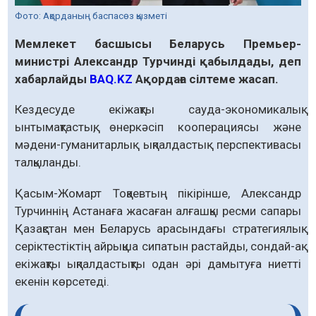
Фото: Ақорданың баспасөз қызметі
Мемлекет басшысы Беларусь Премьер-
министрі Александр Турчинді қабылдады, деп
хабарлайды
BAQ.KZ
Ақордаға сілтеме жасап.
Кездесуде екіжақты сауда-экономикалық
ынтымақтастық, өнеркәсіп кооперациясы және
мәдени-гуманитарлық ықпалдастық перспективасы
талқыланды.
Қасым-Жомарт Тоқаевтың пікірінше, Александр
Турчиннің Астанаға жасаған алғашқы ресми сапары
Қазақстан мен Беларусь арасындағы стратегиялық
серіктестіктің айрықша сипатын растайды, сондай-ақ
екіжақты ықпалдастықты одан әрі дамытуға ниетті
екенін көрсетеді.