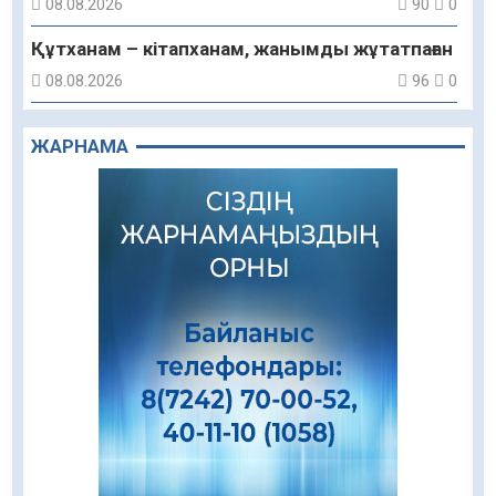
08.08.2026
90
0
Құтханам – кітапханам, жанымды жұтатпаған
08.08.2026
96
0
Құрылыс қарқыны – қала дамуының айғағы
ЖАРНАМА
08.08.2026
93
0
Зәулім ғимараттарда туған жерді түлеткен
азаматтардың қолтаңбасы бар
08.08.2026
277
0
Еңбегі ерлікпен тең мамандық
08.08.2026
91
0
Даналықтың шырағданы, ой-сананың
шамшырағы
08.08.2026
67
0
Кенеге қарсы залалсыздандыру жұмыстары