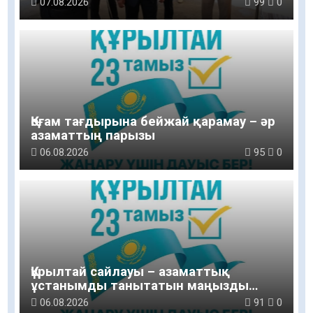
07.08.2026
99
0
Қоғам тағдырына бейжай қарамау – әр
азаматтың парызы
06.08.2026
95
0
Құрылтай сайлауы – азаматтық
ұстанымды танытатын маңызды
қадам
06.08.2026
91
0