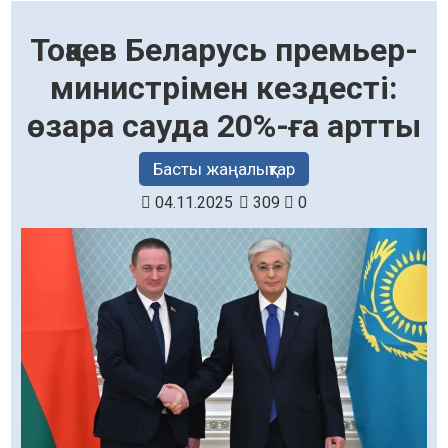
Тоқаев Беларусь премьер-
министрімен кездесті:
өзара сауда 20%-ға артты
Басты жаңалықтар
04.11.2025
309
0