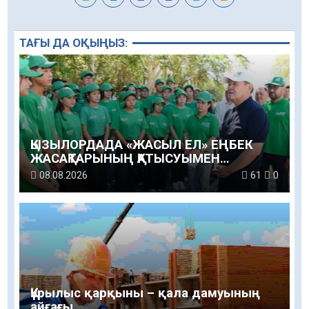
ТАҒЫ ДА ОҚЫҢЫЗ:
ҚЫЗЫЛОРДАДА «ЖАСЫЛ ЕЛ» ЕҢБЕК
ЖАСАҚТАРЫНЫҢ ҚАТЫСУЫМЕН
ЭКОЛОГИЯЛЫҚ СЕНБІЛІК ӨТТІ
08.08.2026
61
0
Құрылыс қарқыны – қала дамуының
айғағы