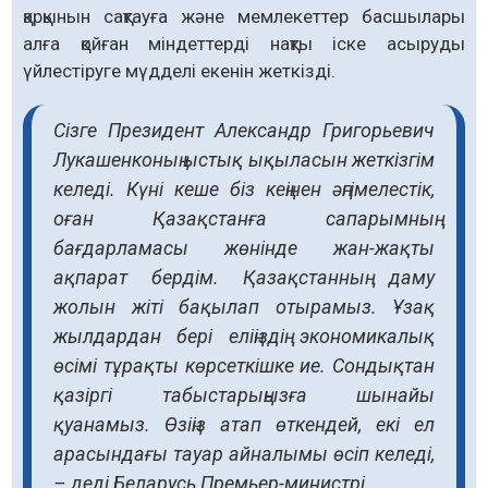
қарқынын сақтауға және мемлекеттер басшылары
алға қойған міндеттерді нақты іске асыруды
үйлестіруге мүдделі екенін жеткізді.
Сізге Президент Александр Григорьевич
Лукашенконың ыстық ықыласын жеткізгім
келеді. Күні кеше біз кеңінен әңгімелестік,
оған Қазақстанға сапарымның
бағдарламасы жөнінде жан-жақты
ақпарат бердім. Қазақстанның даму
жолын жіті бақылап отырамыз. Ұзақ
жылдардан бері еліңіздің экономикалық
өсімі тұрақты көрсеткішке ие. Сондықтан
қазіргі табыстарыңызға шынайы
қуанамыз. Өзіңіз атап өткендей, екі ел
арасындағы тауар айналымы өсіп келеді,
– деді Беларусь Премьер-министрі.