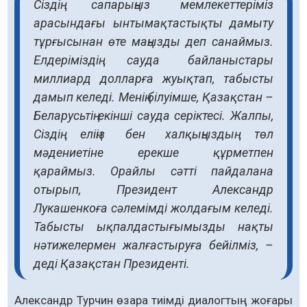
Сіздің сапарыңыз мемлекеттеріміз
арасындағы ынтымақтастықты дамыту
тұрғысынан өте маңызды деп санаймыз.
Елдеріміздің сауда байланыстары
миллиард долларға жуықтап, табысты
дамып келеді. Менің білуімше, Қазақстан –
Беларусьтің екінші сауда серіктесі. Жалпы,
Сіздің еліңіз бен халқыңыздың төл
мәдениетіне ерекше құрметпен
қараймыз. Орайлы сәтті пайдалана
отырып, Президент Александр
Лукашенкоға сәлемімді жолдағым келеді.
Табысты ықпалдастығымызды нақты
нәтижелермен жалғастыруға бейілміз, –
деді Қазақстан Президенті.
Александр Турчин өзара тиімді диалогтың жоғары