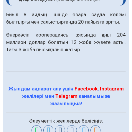
Биыл 8 айдың ішінде өзара сауда көлемі
былтырғымен салыстырғанда 20 пайызға артты.
Өнеркәсіп кооперациясы аясында құны 204
миллион доллар болатын 12 жоба жүзеге асты.
Тағы 3 жоба пысықталып жатыр.
Жылдам ақпарат алу үшін
Facebook
,
Instagram
желілері мен
Telegram
каналымызға
жазылыңыз!
Әлеуметтік желілерде бөлісіңіз: