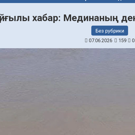
айғылы хабар: Мединаның де
Без рубрики
07.06.2026
159
0