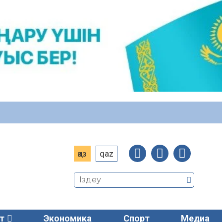
қаз
qaz
т
Экономика
Спорт
Медиа