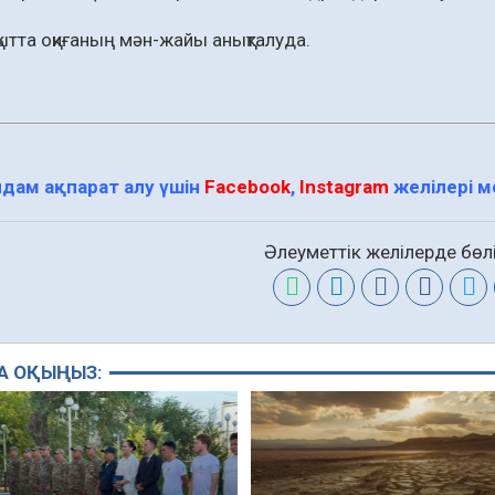
ақытта оқиғаның мән-жайы анықталуда.
дам ақпарат алу үшін
Facebook
,
Instagram
желілері 
Әлеуметтік желілерде бөлі
А ОҚЫҢЫЗ: