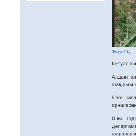
заманауи панно» атты
шеберлік сағаты өтті
05.08.2026
67
0
Цифрландыру саласын
дамыту аясында
салынатын жаңа
орталықтың жобасы
Фото: ПД
05.08.2026
106
0
талқыланды
Із-түзсіз
Құқықтық статистика
және арнайы есепке алу
жөніндегі комитеттің
Алдын ал
Қызылорда облысы
шақырым ж
04.08.2026
91
0
бойынша
департаментінің
Қазақстандықтардың
Еске сал
басшысы тағайындалды
72,3%-ы жаңа Құрылтай
орналасқа
үшін дауыс беруге дайын
Оны ізде
04.08.2026
78
0
департам
Мектептен – Ұлттық ұлан
шаралары 