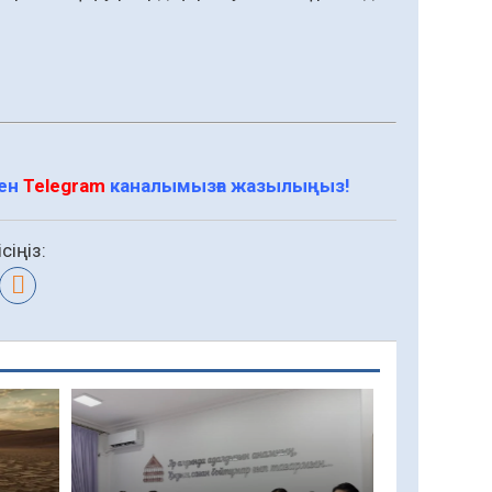
мен
Telegram
каналымызға жазылыңыз!
сіңіз: