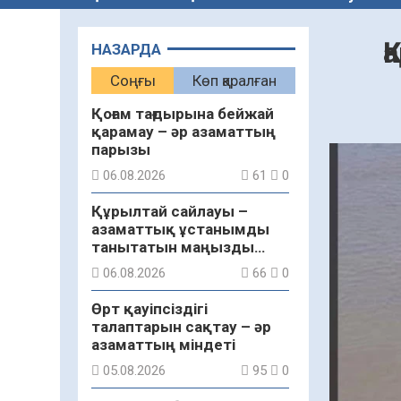
Қ
НАЗАРДА
Соңғы
Көп қаралған
Қоғам тағдырына бейжай
қарамау – әр азаматтың
парызы
06.08.2026
61
0
Құрылтай сайлауы –
азаматтық ұстанымды
танытатын маңызды
қадам
06.08.2026
66
0
Өрт қауіпсіздігі
талаптарын сақтау – әр
азаматтың міндеті
05.08.2026
95
0