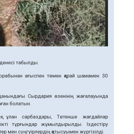
 денесі табылды.
торабынан ағыспен төмен қарай шамамен 30
уданындағы Сырдария өзенінің жағалауында
аған болатын.
ық ұлан сарбаздары, Төтенше жағдайлар
лікті тұрғындар жұмылдырылды. Іздестіру
ер мен сүңгуірлердің қатысуымен жүргізілді.