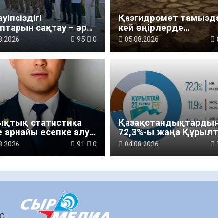
ауіпсіздігі
Қазгидромет тамызд
птарын сақтау – әр
кей өңірлерде
аттың міндеті
құрғақшылық қаупі
8.2026
95
0
05.08.2026
жоғары екенін болж
ықтық статистика
Қазақстандықтарды
 арнайы есепке алу
72,3%-ы жаңа Құрылт
ндегі комитеттің
үшін дауыс беруге да
8.2026
91
0
04.08.2026
ылорда облысы
ынша
ртаментінің
шысы тағайындалды
ШС