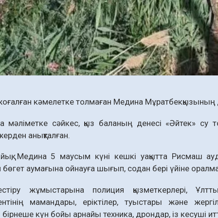
 жоғалған кәмелетке толмаған Медина Мұратбекқызының
а мәліметке сәйкес, қыз баланың денесі «Әйтек» су 
ерден анықталған.
айық, Медина 5 маусым күні кешкі уақытта Рисмаш а
н бөгет аумағына ойнауға шығып, содан бері үйіне оралм
стіру жұмыстарына полиция қызметкерлері, Ұлтт
ентінің мамандары, еріктілер, туыстары және жергі
бірнеше күн бойы арнайы техника, дрондар, із кесуші итт