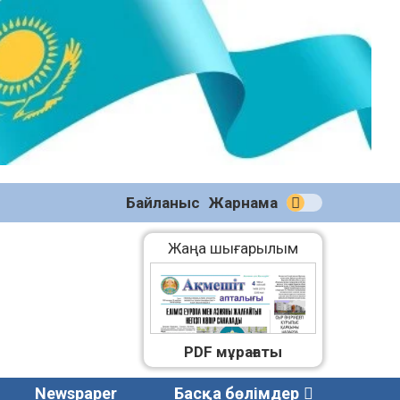
№58
(2270)
04.08.2026
Байланыс
Жарнама
Жаңа шығарылым
PDF мұрағаты
Newspaper
Басқа бөлімдер