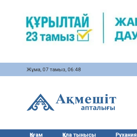
Жұма, 07 тамыз, 06:48
Қоғам
Қала тынысы
Рухания