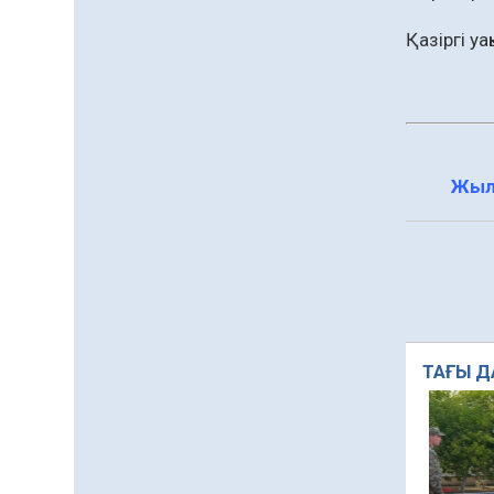
сапына
04.08.2026
86
0
Қазіргі у
Ағза донорлығы бойынша
ақпараттық-түсіндіру
жұмыстары жүргізілді
04.08.2026
66
0
Жыл
Трансплантациялық
үйлестіру және донорлық
процесті ұйымдастыру»
тақырыбында семинар
04.08.2026
67
0
өткізілді
Шағымнан кейін
Kazakhstan шоколадының
құрамы тексерілді:
ТАҒЫ Д
сараптама не көрсетті
04.08.2026
86
0
Барлық жаңалық