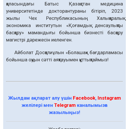
қаласындағы Батыс Қазақстан медицина
университетінде докторантураны бітірiп, 2023
жылы Чех Республикасының Халықаралық
экономика институтын «Қоғамдық денсаулықты
басқару» мамандығы бойынша бизнесті басқару
магистрі дәрежесін иеленген.
Айболат Досқалиұлын «Болашақ» бағдарламасы
бойынша оқуын сәтті аяқтауымен құттықтаймыз!
Жылдам ақпарат алу үшін
Facebook
,
Instagram
желілері мен
Telegram
каналымызға
жазылыңыз!