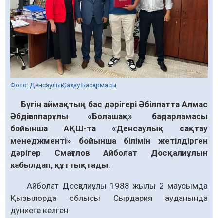
Фото: Денсаулық Сақтау Басқармасы
Бүгін аймақтың бас дәрігері Әбілпатта Алмас
Әбдіғаппарұлы «Болашақ» бағдарламасы
бойынша АҚШ-та «Денсаулық сақтау
менеджментi» бойынша бiлiмiн жетiлдiрген
дәрігер Смағұлов Айболат Досқалиұлын
кабылдап, құттықтады.
Айболат Досқалиұлы 1988 жылы 2 маусымда
Қызылорда облысы Сырдария ауданында
дүниеге келген.