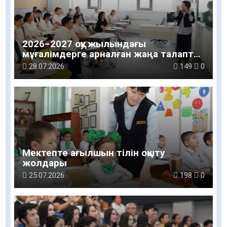
2026–2027 оқу жылындағы
мұғалімдерге арналған жаңа талаптар
таныстырылды
28.07.2026
149
0
Мектепте ағылшын тілін оқыту
жолдары
25.07.2026
198
0