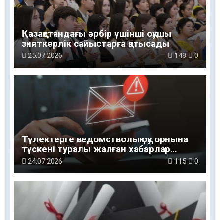
Қазақстандағы әрбір үшінші оқушы
зияткерлік сайыстарға қатысады
25.07.2026
148
0
Түлектерге ведомстволық оқу орнына
түскені туралы жалған хабарлар
келуде
24.07.2026
115
0