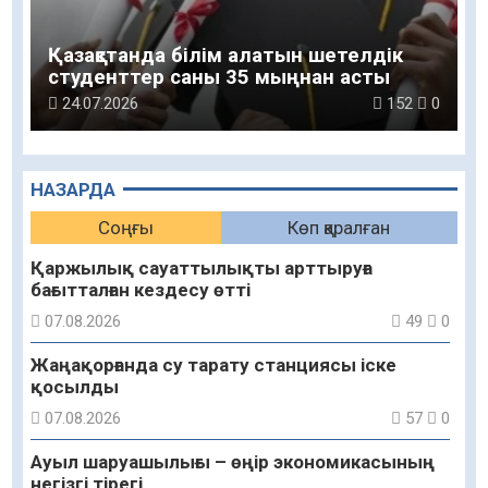
Қазақстанда білім алатын шетелдік
студенттер саны 35 мыңнан асты
24.07.2026
152
0
НАЗАРДА
Соңғы
Көп қаралған
Қаржылық сауаттылықты арттыруға
бағытталған кездесу өтті
07.08.2026
49
0
Жаңақорғанда су тарату станциясы іске
қосылды
07.08.2026
57
0
Ауыл шаруашылығы – өңір экономикасының
негізгі тірегі