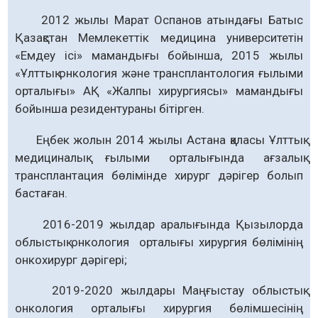
2012 жылы Марат Оспанов атындағы Батыс
Қазақстан Мемлекеттік медицина университетін
«Емдеу ісі» мамандығы бойынша, 2015 жылы
«Ұлттық онкология және трансплантология ғылыми
орталығы» АҚ «Жалпы хирургиясы» мамандығы
бойынша резидентураны бітірген.
Еңбек жолын 2014 жылы Астана қаласы Ұлттық
медициналық ғылыми орталығында ағзалық
трансплантация бөлімінде хирург дәрігер болып
бастаған.
2016-2019 жылдар аралығында Қызылорда
облыстық онкология орталығы хирургия бөлімiнің
онкохирург дәрігері;
2019-2020 жылдары Маңғыстау облыстық
онкология орталығы хирургия бөлімшесінің