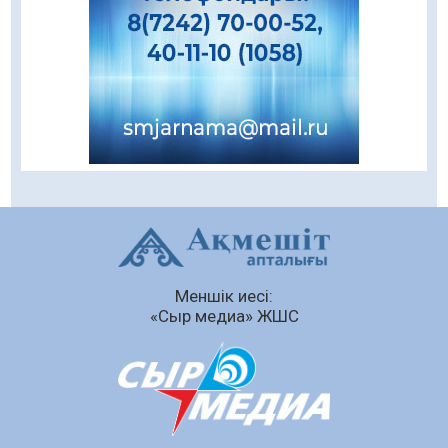
қауіпсіздігін қамтамасыз етті
06.08.2026
37
0
Қазақстан Орталық Азиядағы көшуге ең
қолайлы ел атанды
06.08.2026
34
0
Жаңақорған ауданында құс фабрикасы
ашылды
06.08.2026
37
0
Өрт қауіпсіздігі талаптарын сақтау – әр
азаматтың міндеті
Меншік иесі:
05.08.2026
99
0
«Сыр медиа» ЖШС
Елімізде МӘМС қаражатын негізсіз
төлемдерден қорғаудың жаңа жүйесі
құрылуда
05.08.2026
106
0