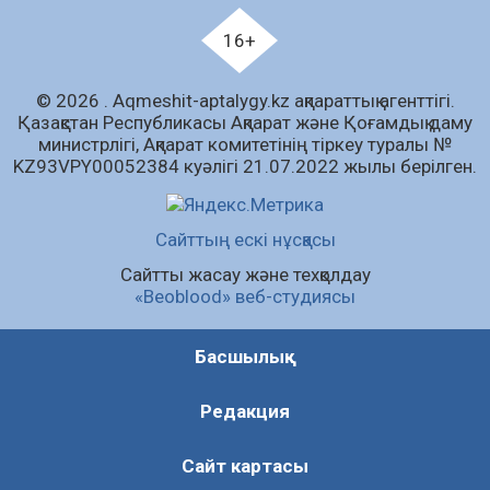
Қазгидромет тамызда кей өңірлерде
құрғақшылық қаупі жоғары екенін болжады
16+
05.08.2026
86
0
© 2026 . Аqmeshit-aptalygy.kz ақпараттық агенттігі.
Алғашқы цифрлық жасанды интеллект
Қазақстан Республикасы Ақпарат және Қоғамдық даму
құралдарының таныстырылымы өтті
министрлігі, Ақпарат комитетінің тіркеу туралы №
05.08.2026
100
0
KZ93VPY00052384 куәлігі 21.07.2022 жылы берілген.
«Қайрат» Чемпиондар лигасының іріктеуінде
«Левскиге» есе жіберді
Сайттың ескі нұсқасы
05.08.2026
88
0
Сайтты жасау және техқолдау
«Beoblood» веб-студиясы
Барлық жаңалық
Басшылық
Редакция
Сайт картасы