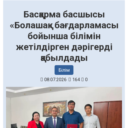
Басқарма басшысы
«Болашақ» бағдарламасы
бойынша білімін
жетілдірген дәрігерді
қабылдады
Білім
08.07.2026
164
0