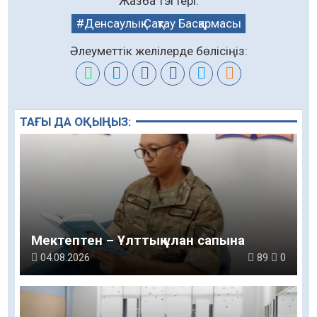
Жазба тэгтері:
Денсаулық Сақтау Басқармасы
Әлеуметтік желілерде бөлісіңіз:
ТАҒЫ ДА ОҚЫҢЫЗ:
Мектептен – Ұлттық ұлан сапына
04.08.2026
89
0