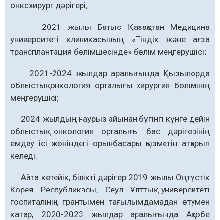
онкохирург дәрігері;
2021 жылы Батыс Қазақстан Медицина
университеті клиникасының «Тіндік және ағза
трансплантация бөлімшесінде» бөлім меңгерушісі;
2021-2024 жылдар аралығында Қызылорда
облыстық онкология орталығы хирургия бөлімінің
меңгерушісі;
2024 жылдың наурыз айынан бүгінгі күнге дейін
облыстық онкология орталығы бас дәрігерінiң
емдеу ісі жөніндегі орынбасары қызметін атқарып
келеді.
Айта кетейік, бiлiктi дәрігер 2019 жылы Оңтүстік
Корея Республикасы, Сеул Ұлттық университеті
госпиталінің грантымен тағылымдамадан өтумен
катар, 2020-2023 жылдар аралығында Ақтөбе