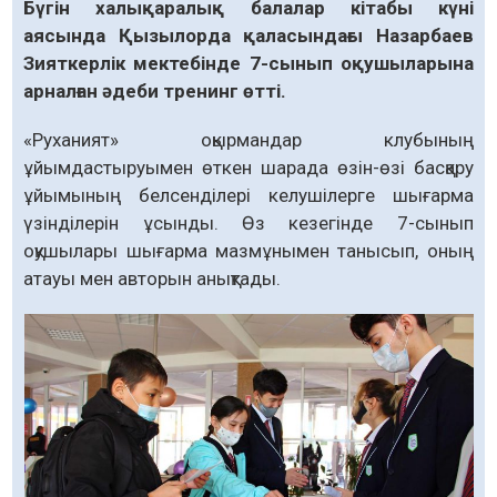
Бүгін халықаралық балалар кітабы күні
аясында Қызылорда қаласындағы Назарбаев
Зияткерлік мектебінде 7-сынып оқушыларына
арналған әдеби тренинг өтті.
«Руханият» оқырмандар клубының
ұйымдастыруымен өткен шарада өзін-өзі басқару
ұйымының белсенділері келушілерге шығарма
үзінділерін ұсынды. Өз кезегінде 7-сынып
оқушылары шығарма мазмұнымен танысып, оның
атауы мен авторын анықтады.