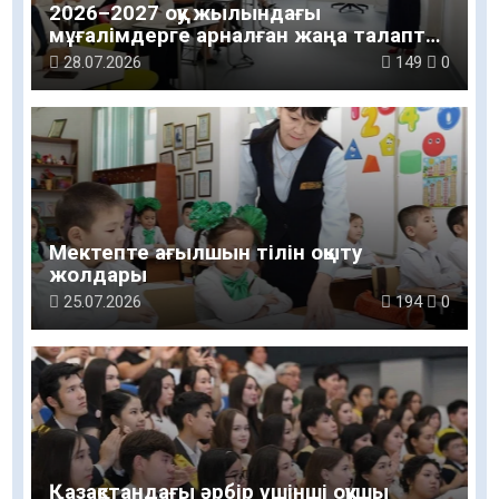
2026–2027 оқу жылындағы
мұғалімдерге арналған жаңа талаптар
таныстырылды
28.07.2026
149
0
Мектепте ағылшын тілін оқыту
жолдары
25.07.2026
194
0
Қазақстандағы әрбір үшінші оқушы