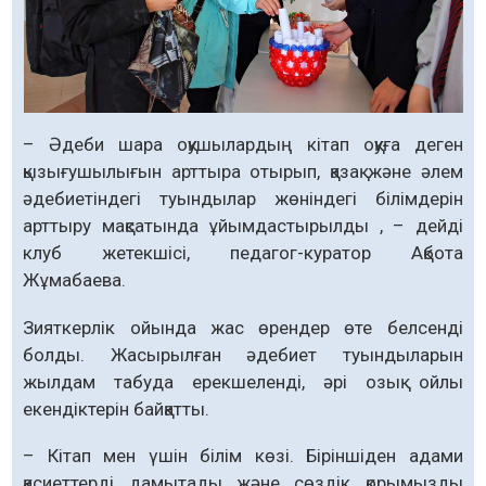
– Әдеби шара оқушылардың кітап оқуға деген
қызығушылығын арттыра отырып, қазақ және әлем
әдебиетіндегі туындылар жөніндегі білімдерін
арттыру мақсатында ұйымдастырылды , – дейді
клуб жетекшісі, педагог-куратор Ақбота
Жұмабаева.
Зияткерлік ойында жас өрендер өте белсенді
болды. Жасырылған әдебиет туындыларын
жылдам табуда ерекшеленді, әрі озық ойлы
екендіктерін байқатты.
– Кітап мен үшін білім көзі. Біріншіден адами
қасиеттерді дамытады және сөздік қорымызды