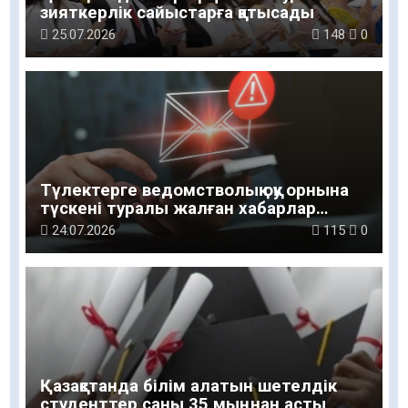
зияткерлік сайыстарға қатысады
25.07.2026
148
0
Түлектерге ведомстволық оқу орнына
түскені туралы жалған хабарлар
келуде
24.07.2026
115
0
Қазақстанда білім алатын шетелдік
студенттер саны 35 мыңнан асты