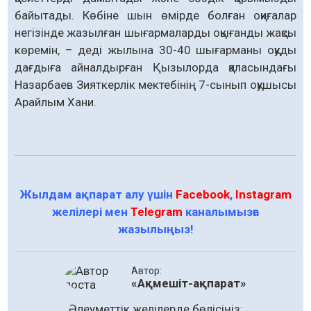
байытады. Көбіне шын өмірде болған оқиғалар
негізінде жазылған шығармаларды оқығанды жақсы
көремін, – деді жылына 30-40 шығарманы оқуды
дағдыға айналдырған Қызылорда қаласындағы
Назарбаев Зияткерлік мектебінің 7-сынып оқушысы
Арайлым Хани.
Жылдам ақпарат алу үшін
Facebook
,
Instagram
желілері мен
Telegram
каналымызға
жазылыңыз!
Автор:
«Ақмешіт-ақпарат»
Әлеуметтік желілерде бөлісіңіз: