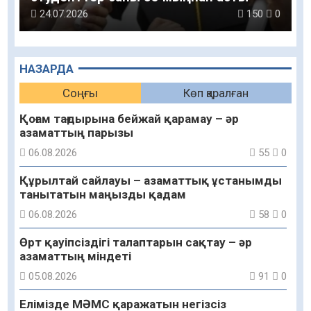
24.07.2026
150
0
НАЗАРДА
Соңғы
Көп қаралған
Қоғам тағдырына бейжай қарамау – әр
азаматтың парызы
06.08.2026
55
0
Құрылтай сайлауы – азаматтық ұстанымды
танытатын маңызды қадам
06.08.2026
58
0
Өрт қауіпсіздігі талаптарын сақтау – әр
азаматтың міндеті
05.08.2026
91
0
Елімізде МӘМС қаражатын негізсіз