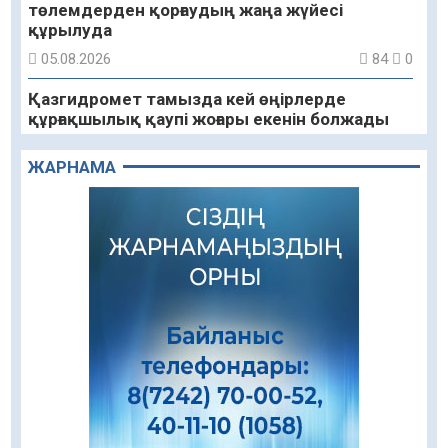
төлемдерден қорғаудың жаңа жүйесі
құрылуда
05.08.2026
84
0
Қазгидромет тамызда кей өңірлерде
құрғақшылық қаупі жоғары екенін болжады
05.08.2026
77
0
ЖАРНАМА
Алғашқы цифрлық жасанды интеллект
құралдарының таныстырылымы өтті
05.08.2026
92
0
«Қайрат» Чемпиондар лигасының іріктеуінде
«Левскиге» есе жіберді
05.08.2026
77
0
«Ұлттық нақыш – заманауи панно» атты
шеберлік сағаты өтті
05.08.2026
63
0