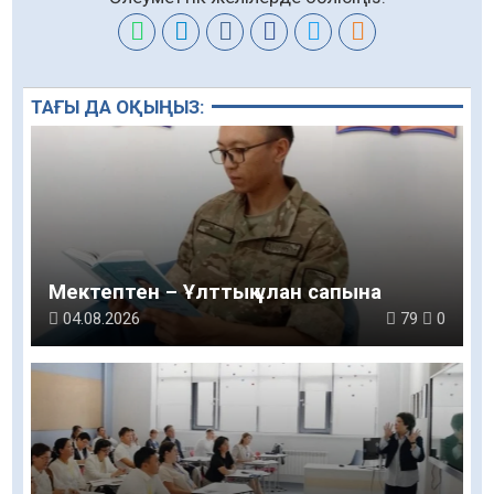
ТАҒЫ ДА ОҚЫҢЫЗ:
Мектептен – Ұлттық ұлан сапына
04.08.2026
79
0