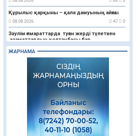
08.08.2026
66
0
Құрылыс қарқыны – қала дамуының айғағы
08.08.2026
47
0
Зәулім ғимараттарда туған жерді түлеткен
азаматтардың қолтаңбасы бар
08.08.2026
63
0
ЖАРНАМА
Еңбегі ерлікпен тең мамандық
08.08.2026
49
0
Даналықтың шырағданы, ой-сананың
шамшырағы
08.08.2026
48
0
Кенеге қарсы залалсыздандыру жұмыстары
жүргізілуде
07.08.2026
61
0
Балалардың жазғы демалысындағы