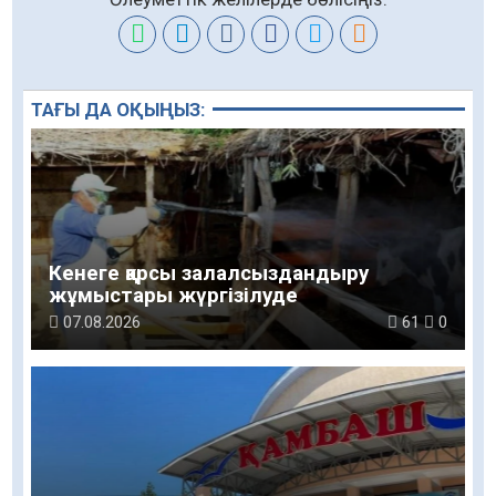
ТАҒЫ ДА ОҚЫҢЫЗ:
Кенеге қарсы залалсыздандыру
жұмыстары жүргізілуде
07.08.2026
61
0