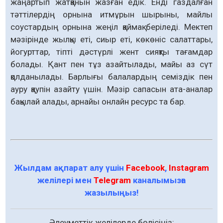
жаңартып жатқанын жазған едік. Енді газдалған
тәттілердің орнына итмұрын шырыны, майлы
соустардың орнына жеңіл қаймақ беріледі. Мектеп
мәзірінде жылқы еті, сиыр еті, көкөніс салаттары,
йогурттар, тіпті дәстүрлі жент сияқты тағамдар
болады. Қант пен тұз азайтылады, майы аз сүт
қолданылады. Барлығы балалардың семіздік пен
ауру қаупін азайту үшін. Мәзір сапасын ата-аналар
бақылай алады, арнайы онлайн ресурс та бар.
Жылдам ақпарат алу үшін
Facebook
,
Instagram
желілері мен
Telegram
каналымызға
жазылыңыз!
Әлеуметтік желілерде бөлісіңіз: