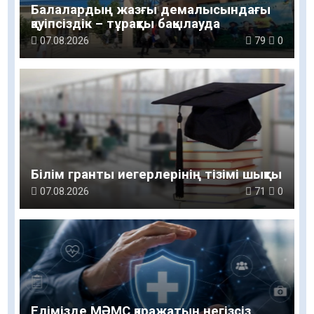
Балалардың жазғы демалысындағы
қауіпсіздік – тұрақты бақылауда
07.08.2026
79
0
Білім гранты иегерлерінің тізімі шықты
07.08.2026
71
0
Елімізде МӘМС қаражатын негізсіз