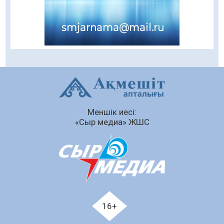
қауіпсіздік – тұрақты бақылауда
07.08.2026
79
0
Сыбайлас жемқорлық
07.08.2026
55
0
Аумақтан тыс соттылық – сот төрелігінің
ашықтығы мен қолжетімділігін арттыру
құралы
Меншік иесі:
07.08.2026
56
0
«Сыр медиа» ЖШС
Білім гранты иегерлерінің тізімі шықты
07.08.2026
71
0
«Дауыс беру учаскесін қалай табуға болады?»￼
07.08.2026
58
0
Қазақстандықтар Құрылтай сайлауынан
16+
жақсылық күтеді – қоғамдық пікір зерттеуі