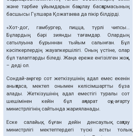
және тәрбие ұйымдарын бақылау басқармасының
басшысы Гүлшара Қожатаева да пікір білдірді.
«Хот-дог, гамбургер, пицца, түрлі чипсы…
Бұлардың бәрі зиянды тағамдар. Олардың
сатылуына бұрыннан тыйым салынған. Бұл
кәсіпкерлердің жауапкершілігі. Оның үстіне, олар
бұл талаптарды біледі. Жаңа ереже енгізілген жоқ»,
– деді ол.
Сондай-ақ егер сот жеткізушінің адал емес екенін
анықтаса, мектеп онымен келісімшартты бұза
алады. Жеткізушінің адал еместігі туралы сот
шешімінен кейін бұл ақпарат оқу-ағарту
министрлігінің сайтында жарияланады.
Еске салайық, бұған дейін денсаулық сақтау
министрлігі мектептердегі түскі асты толық