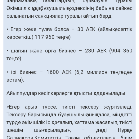
заңнамалық талаптардың бұзылуы» туралы
Әкімшілік құқық бұзушылық кодексінің бабына сәйкес
салынатын санкциялар туралы айтып берді
• Егер жеке тұлға болса – 30 АЕК (айлық есептік
көрсеткіш) 117 960 теңге)
• шағын және орта бизнес – 230 АЕК (904 360
теңге)
• ірі бизнес – 1600 АЕК (6,2 миллион теңгеден
астам).
Айыппұлдар кәсіпкерлерге қатысты қолданылады.
«Егер арыз түссе, тиісті тексеру жүргізіледі.
Тексеру барысында бұзушылық анықталса, міндетті
түрде әкімшілік іс қозғалып, хаттама жасалып, тиісті
шешім шығарылады», – деді Нұрқан
Садвақасов.Комитеттің Тағам объектілерін, білім