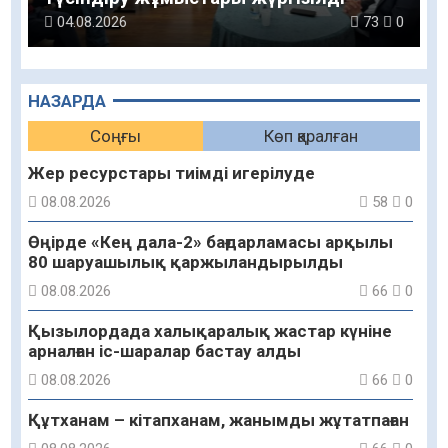
04.08.2026
73
0
НАЗАРДА
Соңғы
Көп қаралған
Жер ресурстары тиімді игерілуде
08.08.2026
58
0
Өңірде «Кең дала-2» бағдарламасы арқылы
80 шаруашылық қаржыландырылды
08.08.2026
66
0
Қызылордада халықаралық жастар күніне
арналған іс-шаралар бастау алды
08.08.2026
66
0
Құтханам – кітапханам, жанымды жұтатпаған