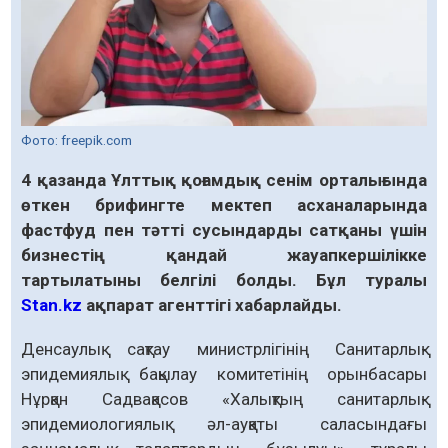
Фото: freepik.com
4 қазанда Ұлттық қоғамдық сенім орталығында
өткен брифингте мектеп асханаларында
фастфуд пен тәтті сусындарды сатқаны үшін
бизнестің қандай жауапкершілікке
тартылатыны белгілі болды. Бұл туралы
Stan.kz
ақпарат агенттігі хабарлайды.
Денсаулық сақтау министрлігінің Санитарлық-
эпидемиялық бақылау комитетінің орынбасары
Нұрқан Садвақасов «Халықтың санитарлық-
эпидемиологиялық әл-ауқаты саласындағы