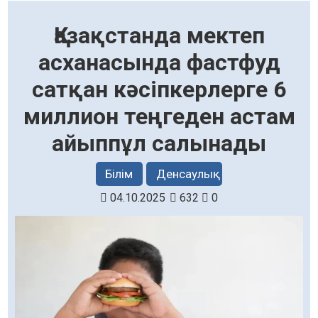
Қазақстанда мектеп
асханасында фастфуд
сатқан кәсіпкерлерге 6
миллион теңгеден астам
айыппұл салынады
Білім
Денсаулық
04.10.2025
632
0