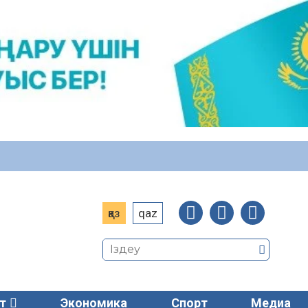
қаз
qaz
т
Экономика
Спорт
Медиа