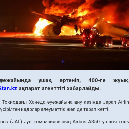
әуежайында ұшақ өртеніп, 400-ге жуы
Stan.kz
ақпарат агенттігі хабарлайды.
а Токиодағы Ханеда әуежайына қону кезінде Japan Airli
үсірілген кадрлар әлеуметтік желіде тарап кетті.
lines (JAL) әуе компаниясының Airbus A350 ұшағы тол