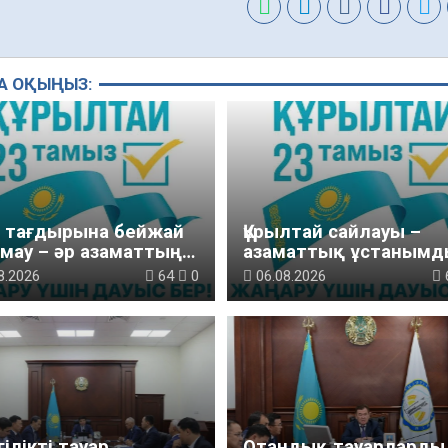
А ОҚЫҢЫЗ:
м тағдырына бейжай
Құрылтай сайлауы –
мау – әр азаматтың
азаматтық ұстанымд
ызы
танытатын маңызды
8.2026
64
0
06.08.2026
қадам
ілікті тауар
Отандық тауарларды