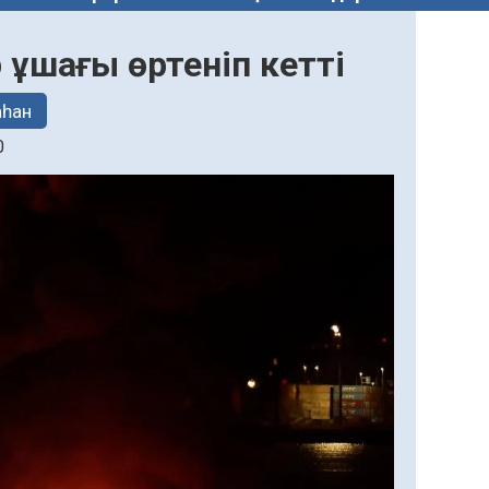
ұшағы өртеніп кетті
һан
0