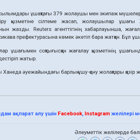
сылымдары ұшақтағы 379 жолаушы мен экипаж мүшелері
іру қызметіне сілтеме жасап, жолаушылар ұшағы 
анын жазды. Reuters агенттігінің хабарлауынша, жағал
икава префектурасына көмек әкетіп бара жатқан. Бұл ұш
ар ұшағымен соқтығысқан жағалау қызметінің ұшағынд
дестіріп жатыр.
 Ханеда әуежайындағы барлық ұшу-қону жолақтары қазір ж
дам ақпарат алу үшін
Facebook
,
Instagram
желілері 
Әлеуметтік желілерде бөлі