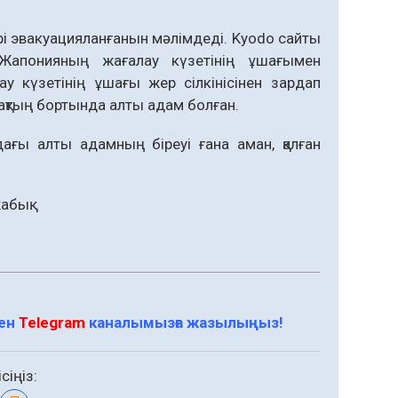
 эвакуацияланғанын мәлімдеді. Kyodo сайты
Жапонияның жағалау күзетінің ұшағымен
ау күзетінің ұшағы жер сілкінісінен зардап
ақтың бортында алты адам болған.
ағы алты адамның біреуі ғана аман, қалған
абық.
мен
Telegram
каналымызға жазылыңыз!
сіңіз: