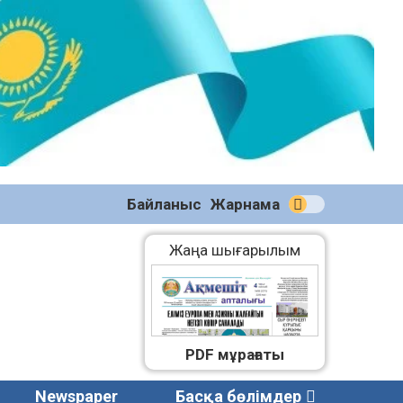
№58
(2270)
04.08.2026
Байланыс
Жарнама
Жаңа шығарылым
PDF мұрағаты
Newspaper
Басқа бөлімдер