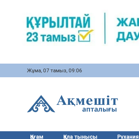
Жұма, 07 тамыз, 09:06
Қоғам
Қала тынысы
Рухания