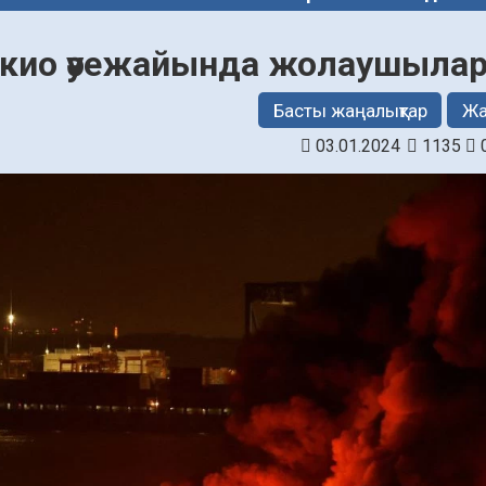
кио әуежайында жолаушылар 
Басты жаңалықтар
Жа
03.01.2024
1135