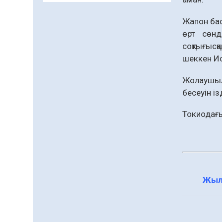
заманауи панно» атты
шеберлік сағаты өтті
Жапон ба
05.08.2026
71
0
өрт сөнд
соқтығысқ
Цифрландыру саласын
шеккен Ис
дамыту аясында
салынатын жаңа
Жолаушыл
орталықтың жобасы
05.08.2026
109
0
талқыланды
бесеуін із
Құқықтық статистика
Токиодағы
және арнайы есепке алу
жөніндегі комитеттің
Қызылорда облысы
04.08.2026
94
0
бойынша
департаментінің
Қазақстандықтардың
басшысы тағайындалды
72,3%-ы жаңа Құрылтай
үшін дауыс беруге дайын
Жыл
04.08.2026
81
0
Мектептен – Ұлттық ұлан