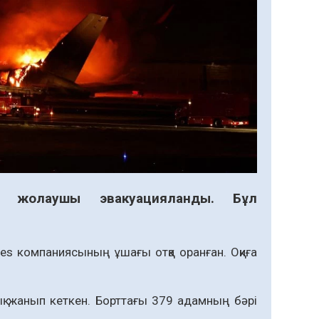
қ жолаушы эвакуацияланды. Бұл
nes компаниясының ұшағы отқа оранған. Оқиға
ық жанып кеткен. Борттағы 379 адамның бәрі