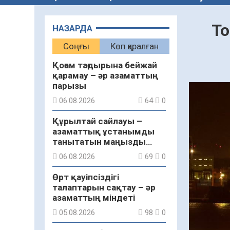
То
НАЗАРДА
Соңғы
Көп қаралған
Қоғам тағдырына бейжай
қарамау – әр азаматтың
парызы
06.08.2026
64
0
Құрылтай сайлауы –
азаматтық ұстанымды
танытатын маңызды
қадам
06.08.2026
69
0
Өрт қауіпсіздігі
талаптарын сақтау – әр
азаматтың міндеті
05.08.2026
98
0