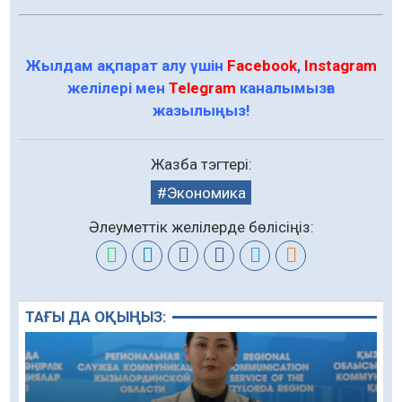
Жылдам ақпарат алу үшін
Facebook
,
Instagram
желілері мен
Telegram
каналымызға
жазылыңыз!
Жазба тэгтері:
Экономика
Әлеуметтік желілерде бөлісіңіз:
ТАҒЫ ДА ОҚЫҢЫЗ: