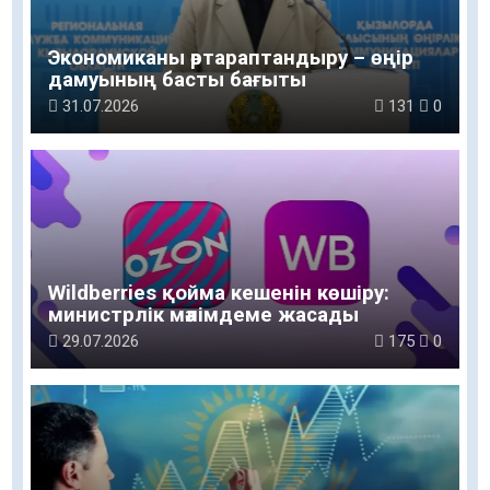
Экономиканы әртараптандыру – өңір
дамуының басты бағыты
31.07.2026
131
0
Wildberries қойма кешенін көшіру:
министрлік мәлімдеме жасады
29.07.2026
175
0