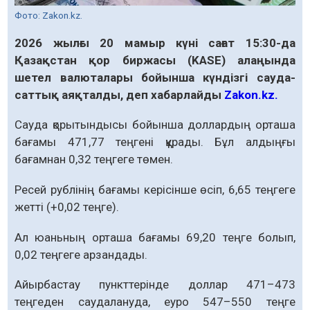
Фото: Zakon.kz.
2026 жылғы 20 мамыр күні сағат 15:30-да
Қазақстан қор биржасы (KASE) алаңында
шетел валюталары бойынша күндізгі сауда-
саттық аяқталды, деп хабарлайды
Zakon.kz.
Сауда қорытындысы бойынша доллардың орташа
бағамы 471,77 теңгені құрады. Бұл алдыңғы
бағамнан 0,32 теңгеге төмен.
Ресей рублінің бағамы керісінше өсіп, 6,65 теңгеге
жетті (+0,02 теңге).
Ал юаньның орташа бағамы 69,20 теңге болып,
0,02 теңгеге арзандады.
Айырбастау пункттерінде доллар 471–473
теңгеден саудалануда, еуро 547–550 теңге