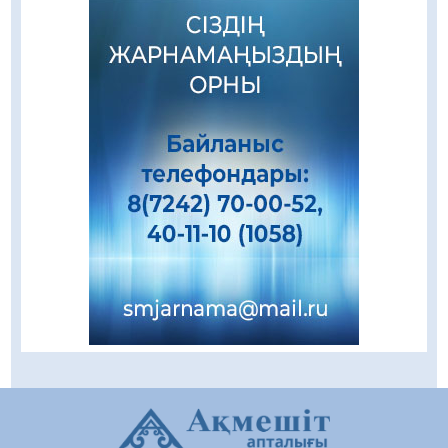
Қазақстандықтар Құрылтай сайлауынан
жақсылық күтеді – қоғамдық пікір зерттеуі
07.08.2026
28
0
Қаржылық сауаттылықты арттыруға
бағытталған кездесу өтті
07.08.2026
66
0
Жаңақорғанда су тарату станциясы іске
қосылды
07.08.2026
63
0
Ауыл шаруашылығы – өңір экономикасының
негізгі тірегі
07.08.2026
62
0
5547 әскери бөлімінде «Алғашқы қызмет
күні» іс-шарасы өтті
07.08.2026
60
0