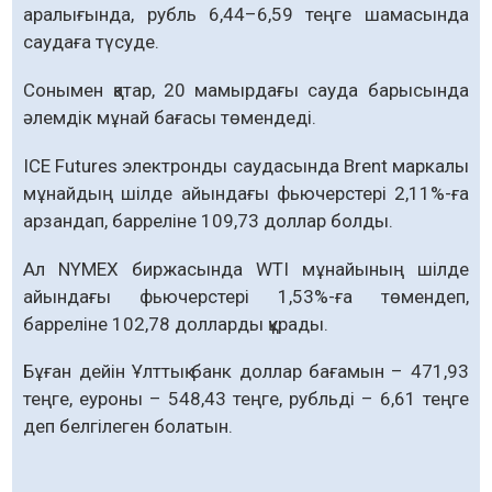
аралығында, рубль 6,44–6,59 теңге шамасында
саудаға түсуде.
Сонымен қатар, 20 мамырдағы сауда барысында
әлемдік мұнай бағасы төмендеді.
ICE Futures электронды саудасында Brent маркалы
мұнайдың шілде айындағы фьючерстері 2,11%-ға
арзандап, барреліне 109,73 доллар болды.
Ал NYMEX биржасында WTI мұнайының шілде
айындағы фьючерстері 1,53%-ға төмендеп,
барреліне 102,78 долларды құрады.
Бұған дейін Ұлттық банк доллар бағамын – 471,93
теңге, еуроны – 548,43 теңге, рубльді – 6,61 теңге
деп белгілеген болатын.