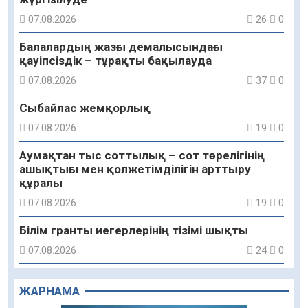
07.08.2026
26
0
Балалардың жазғы демалысындағы
қауіпсіздік – тұрақты бақылауда
07.08.2026
37
0
Сыбайлас жемқорлық
07.08.2026
19
0
Аумақтан тыс соттылық – сот төрелігінің
ашықтығы мен қолжетімділігін арттыру
құралы
07.08.2026
19
0
Білім гранты иегерлерінің тізімі шықты
07.08.2026
24
0
«Дауыс беру учаскесін қалай табуға болады?»￼
ЖАРНАМА
07.08.2026
16
0