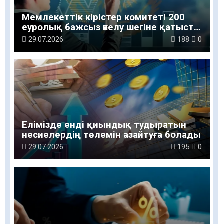
Мемлекеттік кірістер комитеті 200
еуролық бажсыз әкелу шегіне қатысты
түсінік берді
29.07.2026
188
0
Елімізде енді қиындық тудыратын
несиелердің төлемін азайтуға болады
29.07.2026
195
0