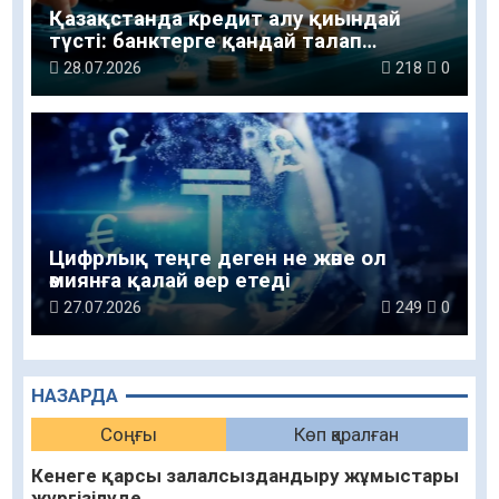
Қазақстанда кредит алу қиындай
түсті: банктерге қандай талап
қойылады
28.07.2026
218
0
Цифрлық теңге деген не және ол
әмиянға қалай әсер етеді
27.07.2026
249
0
НАЗАРДА
Соңғы
Көп қаралған
Кенеге қарсы залалсыздандыру жұмыстары
жүргізілуде