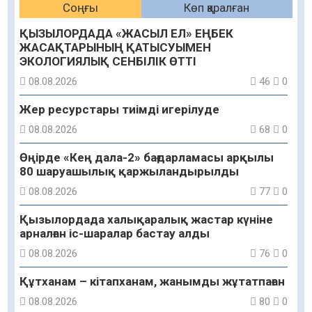
Соңғы
Көп қаралған
ҚЫЗЫЛОРДАДА «ЖАСЫЛ ЕЛ» ЕҢБЕК
ЖАСАҚТАРЫНЫҢ ҚАТЫСУЫМЕН
ЭКОЛОГИЯЛЫҚ СЕНБІЛІК ӨТТІ
08.08.2026
46
0
Жер ресурстары тиімді игерілуде
08.08.2026
68
0
Өңірде «Кең дала-2» бағдарламасы арқылы
80 шаруашылық қаржыландырылды
08.08.2026
77
0
Қызылордада халықаралық жастар күніне
арналған іс-шаралар бастау алды
08.08.2026
76
0
Құтханам – кітапханам, жанымды жұтатпаған
08.08.2026
80
0