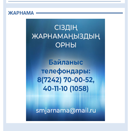
Құрылыс қарқыны – қала дамуының айғағы
ЖАРНАМА
08.08.2026
78
0
Зәулім ғимараттарда туған жерді түлеткен
азаматтардың қолтаңбасы бар
08.08.2026
183
0
Еңбегі ерлікпен тең мамандық
08.08.2026
76
0
Даналықтың шырағданы, ой-сананың
шамшырағы
08.08.2026
53
0
Кенеге қарсы залалсыздандыру жұмыстары
жүргізілуде
07.08.2026
68
0
Балалардың жазғы демалысындағы