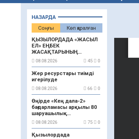
НАЗАРДА
Соңғы
Көп қаралған
ҚЫЗЫЛОРДАДА «ЖАСЫЛ
ЕЛ» ЕҢБЕК
ЖАСАҚТАРЫНЫҢ
ҚАТЫСУЫМЕН
08.08.2026
45
0
ЭКОЛОГИЯЛЫҚ СЕНБІЛІК
ӨТТІ
Жер ресурстары тиімді
игерілуде
08.08.2026
66
0
Өңірде «Кең дала-2»
бағдарламасы арқылы 80
шаруашылық
қаржыландырылды
08.08.2026
75
0
Қызылордада