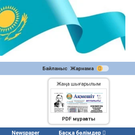
№59
(2271)
08.08.2026
Байланыс
Жарнама
Жаңа шығарылым
PDF мұрағаты
Newspaper
Басқа бөлімдер