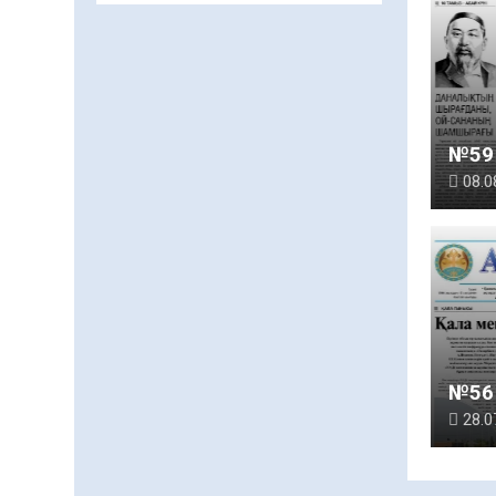
Даналықтың шырағданы,
ой-сананың шамшырағы
08.08.2026
52
0
Кенеге қарсы
залалсыздандыру
№59 
жұмыстары жүргізілуде
08.0
07.08.2026
66
0
Балалардың жазғы
демалысындағы
қауіпсіздік – тұрақты
бақылауда
07.08.2026
85
0
Сыбайлас жемқорлық
№56 
07.08.2026
57
0
28.0
Аумақтан тыс соттылық
– сот төрелігінің
ашықтығы мен