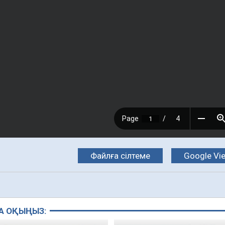
Файлға сілтеме
Google Vi
А ОҚЫҢЫЗ: