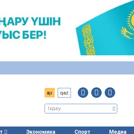
қаз
qaz
т
Экономика
Спорт
Медиа