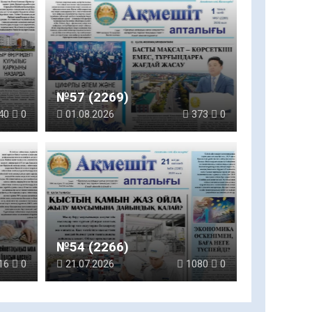
№57 (2269)
40
0
01.08.2026
373
0
№54 (2266)
16
0
21.07.2026
1080
0