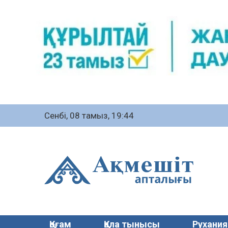
Сенбі, 08 тамыз, 19:44
Қоғам
Қала тынысы
Рухания