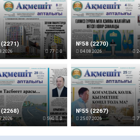
(2271)
№58 (2270)
8.2026
77
0
04.08.2026
2
(2268)
№55 (2267)
7.2026
590
0
25.07.2026
7