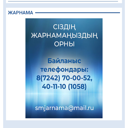
Құрылыс қарқыны – қала дамуының айғағы
ЖАРНАМА
08.08.2026
86
0
Зәулім ғимараттарда туған жерді түлеткен
азаматтардың қолтаңбасы бар
08.08.2026
209
0
Еңбегі ерлікпен тең мамандық
08.08.2026
81
0
Даналықтың шырағданы, ой-сананың
шамшырағы
08.08.2026
55
0
Кенеге қарсы залалсыздандыру жұмыстары
жүргізілуде
07.08.2026
74
0
Балалардың жазғы демалысындағы