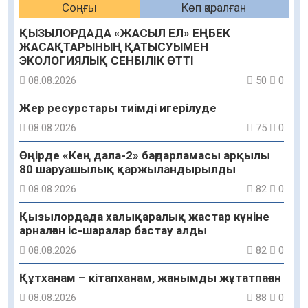
Соңғы
Көп қаралған
ҚЫЗЫЛОРДАДА «ЖАСЫЛ ЕЛ» ЕҢБЕК
ЖАСАҚТАРЫНЫҢ ҚАТЫСУЫМЕН
ЭКОЛОГИЯЛЫҚ СЕНБІЛІК ӨТТІ
08.08.2026
50
0
Жер ресурстары тиімді игерілуде
08.08.2026
75
0
Өңірде «Кең дала-2» бағдарламасы арқылы
80 шаруашылық қаржыландырылды
08.08.2026
82
0
Қызылордада халықаралық жастар күніне
арналған іс-шаралар бастау алды
08.08.2026
82
0
Құтханам – кітапханам, жанымды жұтатпаған
08.08.2026
88
0