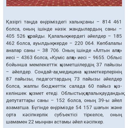
Қазіргі таңда өңіріміздегі халық саны – 814 461
болса, оның ішінде нәзік жандылардың саны –
405 526 құрайды. Қалалық жердегі әйелдер – 185
462 болса, ауылдық жерде – 220 064. Көпбалалы
аналар саны – 38 706. Оның ішінде «Алтын алқа»
иесі – 4363 болса, «Күміс алқа» иесі – 9655. Облыс
бойынша мемлекеттік қызметшілердің 37 пайызы
– әйелдер. Сондай-ақ, медицина қызметкерлерінің
87 пайызы, педагогтардың 73 пайызы әйелдер
болса, жалпы бюджеттік салада 60 пайыз қыз-
келіншек қызмет етеді. Облыстық, қалалық аудандық
депутаттары саны – 152 болса, оның 39-ы әйел
азаматша. Бүгінде өңірімізде 54 157 шағын және
орта кәсіпкерлік субъектісі тіркелсе, оның
шамамен 22 мыңнан астамы әйел кәсіпкер.