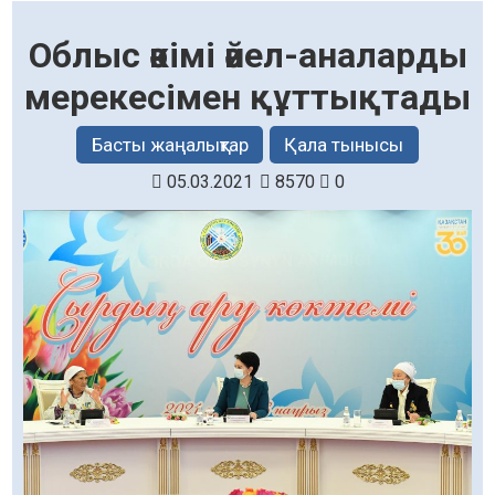
Облыс әкімі әйел-аналарды
мерекесімен құттықтады
Басты жаңалықтар
Қала тынысы
05.03.2021
8570
0