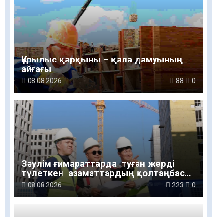
Құрылыс қарқыны – қала дамуының
айғағы
08.08.2026
88
0
Зәулім ғимараттарда туған жерді
түлеткен азаматтардың қолтаңбасы
бар
08.08.2026
223
0