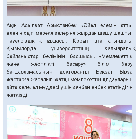
Ақын Асылзат Арыстанбек «Әйел әлемі» атты
өлеңін оқып, мереке иелеріне жырдан шашу шашты.
Тәуелсіздіктің құрдасы, Қорқыт ата атындағы
Қызылорда университетінің Халықаралық
байланыстар бөлімінің басшысы, «Мемлекеттік
және жергілікті басқару» білім беру
бағдарламасының докторанты Бекзат Ырза
жастарға жасалып жатқан мемлекеттің қолдауларын
айта келе, ел мүддесі үшін аянбай еңбек ететіндігін
жеткізді.