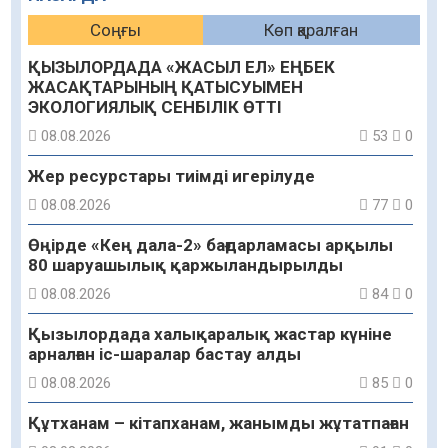
Соңғы
Көп қаралған
ҚЫЗЫЛОРДАДА «ЖАСЫЛ ЕЛ» ЕҢБЕК
ЖАСАҚТАРЫНЫҢ ҚАТЫСУЫМЕН
ЭКОЛОГИЯЛЫҚ СЕНБІЛІК ӨТТІ
08.08.2026
53
0
Жер ресурстары тиімді игерілуде
08.08.2026
77
0
Өңірде «Кең дала-2» бағдарламасы арқылы
80 шаруашылық қаржыландырылды
08.08.2026
84
0
Қызылордада халықаралық жастар күніне
арналған іс-шаралар бастау алды
08.08.2026
85
0
Құтханам – кітапханам, жанымды жұтатпаған