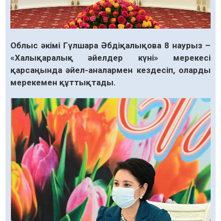
Облыс әкімі Гүлшара Әбдіқалықова 8 наурыз –
«Халықаралық әйелдер күні» мерекесі
қарсаңында әйел-аналармен кездесіп, оларды
мерекемен құттықтады.