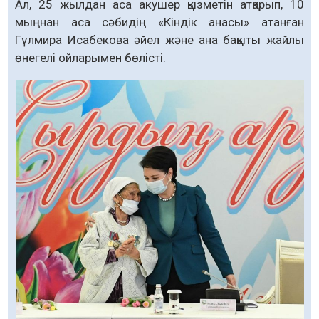
Ал, 25 жылдан аса акушер қызметін атқарып, 10
мыңнан аса сәбидің «Кіндік анасы» атанған
Гүлмира Исабекова әйел және ана бақыты жайлы
өнегелі ойларымен бөлісті.