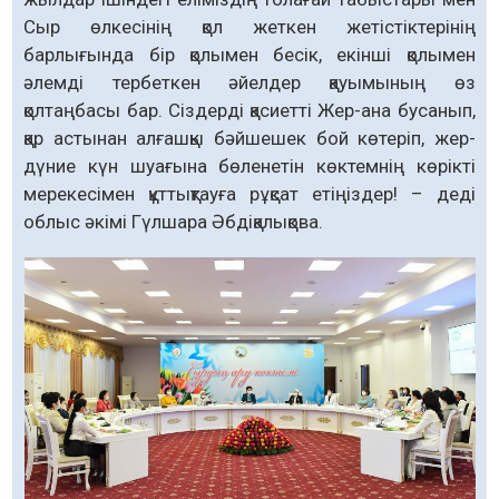
Сыр өлкесінің қол жеткен жетістіктерінің
барлығында бір қолымен бесік, екінші қолымен
әлемді тербеткен әйелдер қауымының өз
қолтаңбасы бар. Сіздерді қасиетті Жер-ана бусанып,
қар астынан алғашқы бәйшешек бой көтеріп, жер-
дүние күн шуағына бөленетін көктемнің көрікті
мерекесімен құттықтауға рұқсат етіңіздер! – деді
облыс әкімі Гүлшара Әбдіқалықова.