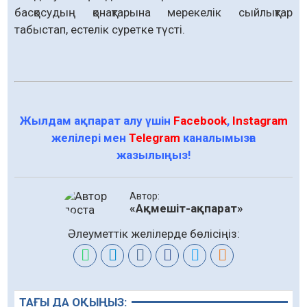
басқосудың қонақтарына мерекелік сыйлықтар
табыстап, естелік суретке түсті.
Жылдам ақпарат алу үшін
Facebook
,
Instagram
желілері мен
Telegram
каналымызға
жазылыңыз!
Автор:
«Ақмешіт-ақпарат»
Әлеуметтік желілерде бөлісіңіз:
ТАҒЫ ДА ОҚЫҢЫЗ: