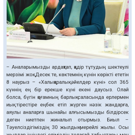
– Аналарымызды ардақтап, қадір тұтудың шектеулі
мерзімі жоқ. Десек те, көктемнің күнін көрікті ететін
8 наурыз – «Халықаралық әйелдер күні» сол 365
күннің ең бір ерекше күні екені даусыз. Олай
болса, бүгін қоғамның барлық саласында ерлермен
иық тірестіре еңбек етіп жүрген нәзік жандарға,
аяулы аналарға шынайы алғысымызды білдірсек
деген ниетпен жиналып отырмыз. Биыл –
Тәуелсіздігіміздің 30 жылдық мерейлі жылы. Осы
жылдар ішіндегі еліміздің толағай табыстары мен