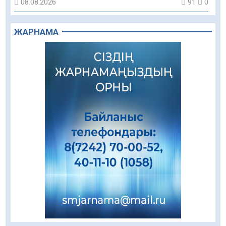
08.08.2026
91
0
Құрылыс қарқыны – қала дамуының айғағы
ЖАРНАМА
08.08.2026
88
0
Зәулім ғимараттарда туған жерді түлеткен
азаматтардың қолтаңбасы бар
08.08.2026
223
0
Еңбегі ерлікпен тең мамандық
08.08.2026
83
0
Даналықтың шырағданы, ой-сананың
шамшырағы
08.08.2026
60
0
Кенеге қарсы залалсыздандыру жұмыстары
жүргізілуде
07.08.2026
77
0