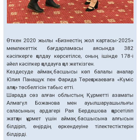
Өткен 2020 жылы «Бизнестің жол картасы-2025»
мемлекеттік бағдарламасы аясында 382
кәсіпкерге қолдау көрсетілсе, оның ішінде 178-і
әйел кәсіпкер қолдауға қол жеткізген.
Кездесуде аймақ басшысы көп балалы аналар
Юлия Панащук пен Фарида Төреқожаеваға «Күміс
алқа» төсбелгісін табыс етті.
Шарада сөз алған облыстың Құрметті азаматы
Алмагүл Божанова мен ауылшаруашылығы
саласының ардагері Рая Бердешова қөрсетіліп
жатқан құрмет үшін аймақ басшысына алғысын
білдіріп, өңірдің өркендеуіне тілектестіктерін
білдірді.