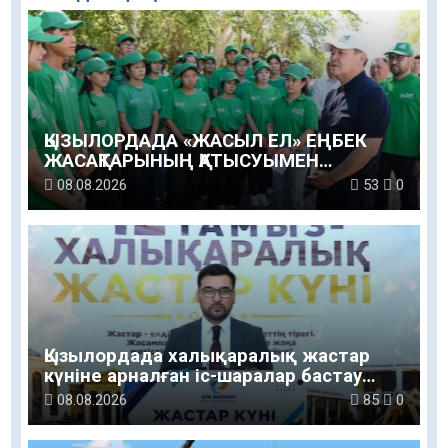
ҚЫЗЫЛОРДАДА «ЖАСЫЛ ЕЛ» ЕҢБЕК
ЖАСАҚТАРЫНЫҢ ҚАТЫСУЫМЕН
ЭКОЛОГИЯЛЫҚ СЕНБІЛІК ӨТТІ
08.08.2026
53
0
Қызылордада халықаралық жастар
күніне арналған іс-шаралар бастау
алды
08.08.2026
85
0