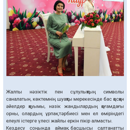
Жалпы нәзіктік пен сұлулықтың символы
саналатын, көктемнің шуақты мерекесінде бас қосқан
әйелдер қауымы, нәзік жандылардың қоғамдағы
орны, олардың ұрпақ тәрбиесі мен ел өміріндегі
елеулі істерге үлесі жайлы еркін пікір алмасты.
Кездесу соңында аймақ басшысы салтанатты