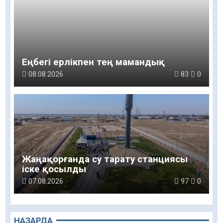
Еңбегі ерлікпен тең мамандық
08.08.2026
83
0
Жаңақорғанда су тарату станциясы
іске қосылды
07.08.2026
97
0
НАЗАРДА