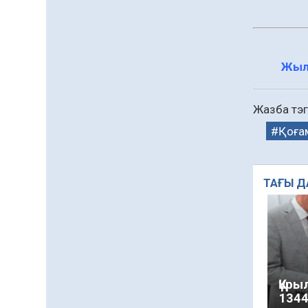
сапына
04.08.2026
87
0
Ағза донорлығы бойынша
ақпараттық-түсіндіру
Жыл
жұмыстары жүргізілді
04.08.2026
67
0
Жазба тэг
Трансплантациялық
Қоға
үйлестіру және донорлық
процесті ұйымдастыру»
тақырыбында семинар
04.08.2026
68
0
өткізілді
ТАҒЫ Д
Шағымнан кейін
Kazakhstan шоколадының
құрамы тексерілді:
сараптама не көрсетті
04.08.2026
87
0
Барлық жаңалық
Құры
1344