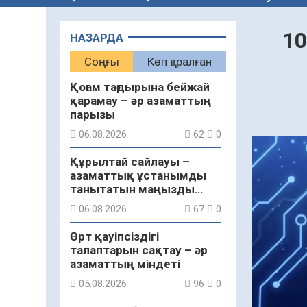
10
НАЗАРДА
Соңғы
Көп қаралған
Қоғам тағдырына бейжай
қарамау – әр азаматтың
парызы
06.08.2026
62
0
Құрылтай сайлауы –
азаматтық ұстанымды
танытатын маңызды
қадам
06.08.2026
67
0
Өрт қауіпсіздігі
талаптарын сақтау – әр
азаматтың міндеті
05.08.2026
96
0