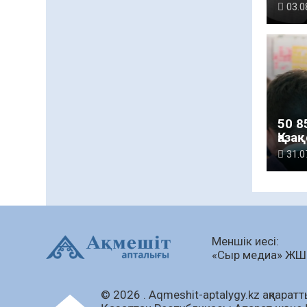
білі
03.0
50 8
Қаза
мек
31.0
бері
Меншік иесі:
«Сыр медиа» Ж
© 2026 . Аqmeshit-aptalygy.kz ақпараттық