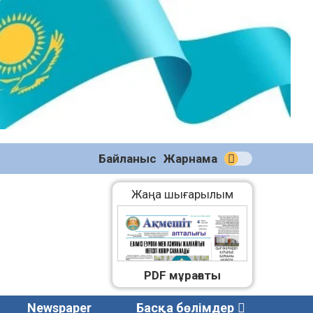
№58
(2270)
04.08.2026
Байланыс
Жарнама
Жаңа шығарылым
PDF мұрағаты
Newspaper
Басқа бөлімдер