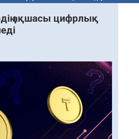
рдің ақшасы цифрлық
неді