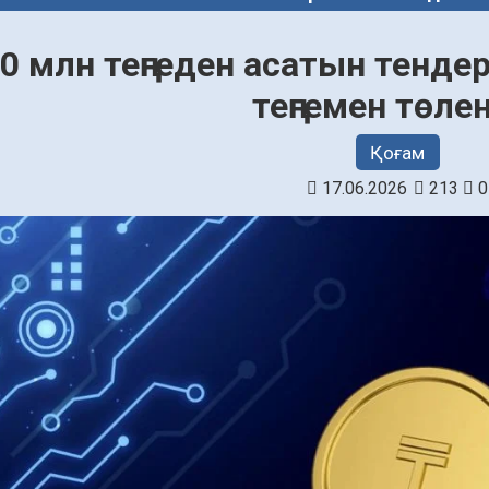
0 млн теңгеден асатын тенде
теңгемен төле
Қоғам
17.06.2026
213
0