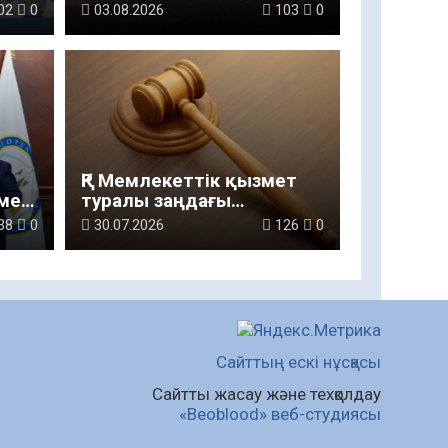
«Отбасы құндылықтары
02
0
03.08.2026
103
0
ндеу
– ұлт болашағы» атты
рухани-мәдени шараға
қатысты
ҚР Мемлекеттік қызмет
мен
туралы заңдағы
өзгерістер
38
0
30.07.2026
126
0
Сайттың ескі нұсқасы
Сайтты жасау және техқолдау
«Beoblood» веб-студиясы