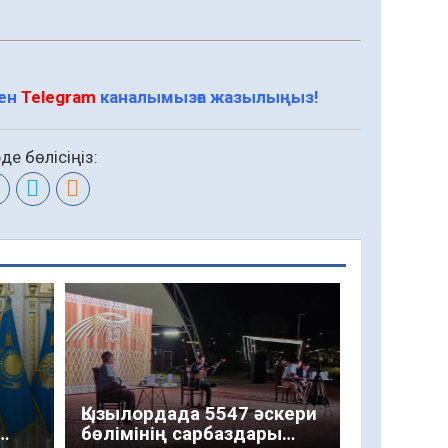
мен
Telegram
каналымызға жазылыңыз!
де бөлісіңіз:
:
Қызылордада 5547 әскери
бөлімінің сарбаздары