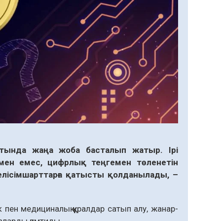
тында жаңа жоба басталып жатыр. Ірі
мен емес, цифрлық теңгемен төленетін
елісімшарттарға қатысты қолданылады, –
пен медициналық құралдар сатып алу, жанар-