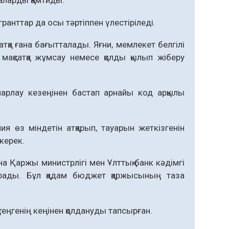
лаларды қамтиды.
анттар да осы тәртіппен үлестіріледі.
сатқа ғана бағытталады. Яғни, мемлекет белгілі
мақсатқа жұмсау немесе қолды қылып жіберу
арлау кезеңінен бастап арнайы код арқылы
ия өз міндетін атқарып, тауарын жеткізгенін
керек.
 Қаржы министрлігі мен Ұлттық банк кәдімгі
арады. Бұл қадам бюджет қаржысының таза
теңгенің кеңінен қолдануды тапсырған.