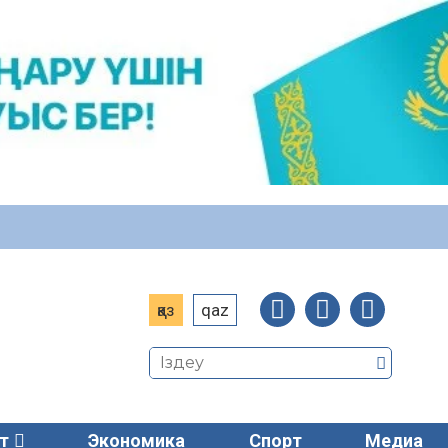
қаз
qaz
т
Экономика
Спорт
Медиа