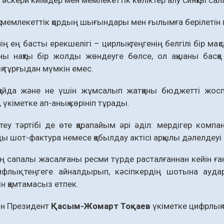
 әскери киімдер мен мемлекеттік көліктер алу сияқты са
, мемлекеттік қордың шығындары мен ғылымға берілетін гр
ң ең басты ерекшелігі – цирлық теңгенің белгілі бір мақ
ны нақты бір жолды жөндеуге бөлсе, ол ақшаны басқа 
қ тұрғыдан мүмкін емес.
қайда және не үшін жұмсалып жатқаны бюджетті жосп
, үкіметке ап-анық көрініп тұрады.
еу тәртібі де өте қарапайым әрі әділ: мердігер компан
ы шот-фактура немесе қабылдау актісі арқылы дәлелдеуі 
сапалы жасалғаны ресми түрде расталғаннан кейін ғана
ифлық теңгеге айналдырып, кәсіпкердің шотына ауд
 қамтамасыз етпек.
ін Президент
Қасым-Жомарт Тоқаев
үкіметке цифрлық 