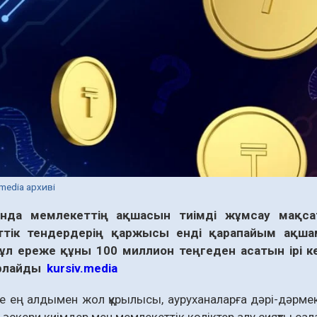
.media архиві
анда мемлекеттің ақшасын тиімді жұмсау мақса
ттік тендердерің қаржысы енді қарапайым ақша
ұл ереже құны 100 миллион теңгеден асатын ірі к
арлайды
kursiv.media
 ең алдымен жол құрылысы, ауруханаларға дәрі-дәрмек 