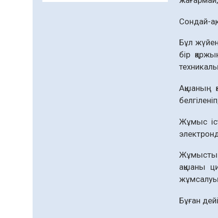
жағармай,
заманауи панно» атты
шеберлік сағаты өтті
Сондай-ақ
05.08.2026
69
0
Бұл жүйені
Цифрландыру саласын
бір қаржы
дамыту аясында
техникалы
салынатын жаңа
орталықтың жобасы
05.08.2026
107
0
Ақшаның 
талқыланды
белгіленіп
Құқықтық статистика
және арнайы есепке алу
Жұмыс іст
жөніндегі комитеттің
Қызылорда облысы
электронд
04.08.2026
92
0
бойынша
департаментінің
Жұмыстың 
Қазақстандықтардың
басшысы тағайындалды
72,3%-ы жаңа Құрылтай
ақшаны ц
үшін дауыс беруге дайын
жұмсалуын
04.08.2026
79
0
Бұған дей
Мектептен – Ұлттық ұлан