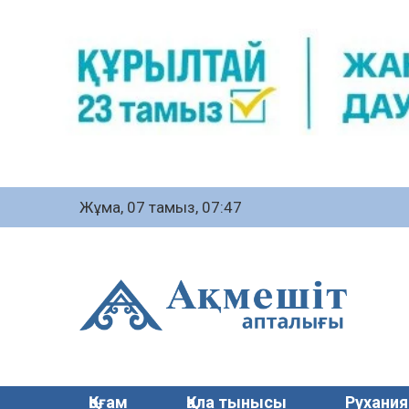
Жұма, 07 тамыз, 07:47
Қоғам
Қала тынысы
Рухания