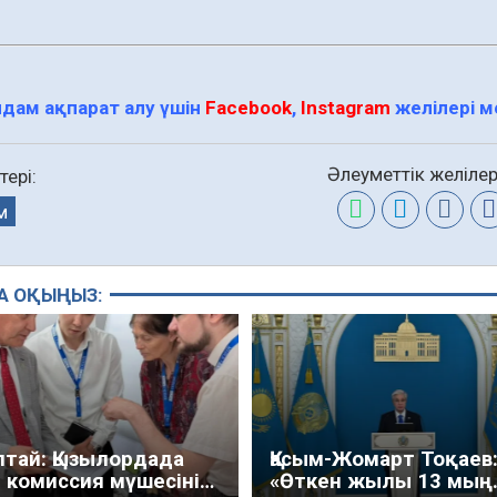
дам ақпарат алу үшін
Facebook
,
Instagram
желілері 
Әлеуметтік желілер
тері:
м
А ОҚЫҢЫЗ:
лтай: Қызылордада
Қасым-Жомарт Тоқаев
 комиссия мүшесінің
«Өткен жылы 13 мың