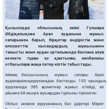
Қызылорда облысының әкімі Гүлшара
Әбдіқалықова Арал ауданына жұмыс
сапарымен барып, бірқатар өндірістік және
әлеуметтік нысандардың жұмысымен
танысты және аудан орталығында баспана алуға
кезекте тұрған аз қамтылған, көпбалалы
отбасыларға жаңа пәтер кілтін табыстады.
Аймақ басшысының жұмыс сапары Арал
ауданаралық ауруханадан басталды. 150 орындық
ауруханада 385 қызметкер жұмыс істейді, ал
ұйымға 68 мыңға жуық аудан тұрғыны тіркелген.
Облыс әкіміне аурухананың бас дәрігері Марат