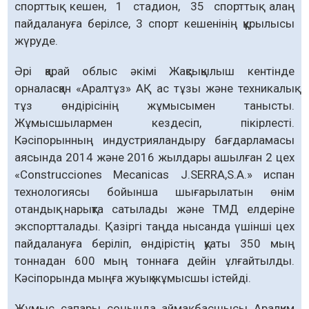
спорттық кешен, 1 стадион, 35 спорттық алаң
пайдалануға берілсе, 3 спорт кешенінің құрылысы
жүруде.
Әрі қарай облыс әкімі Жақсықылыш кентінде
орналасқан «Аралтұз» АҚ ас тұзы және техникалық
тұз өндірісінің жұмысымен танысты.
Жұмысшылармен кездесіп, пікірлесті.
Кәсіпорынның индустрияландыру бағдарламасы
аясында 2014 және 2016 жылдары ашылған 2 цех
«Construcciones Mecanicas J.SERRA,S.A.» испан
технологиясы бойынша шығарылатын өнім
отандық нарықта сатылады және ТМД елдеріне
экспортталады. Қазіргі таңда нысанда үшінші цех
пайдалануға беріліп, өндірістің қуаты 350 мың
тоннадан 600 мың тоннаға дейін ұлғайтылды.
Кәсіпорында мыңға жуық жұмысшы істейді.
Жұмыс сапары соңында аймақ басшысы Аралқұм