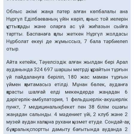
Облыс әкімі жаңа пәтер алған көпбалалы ана
Нұргүл Еділбаеваның үйін көріп, қоныс той иелерін
құттықтады және оларға ас үй жиһазын сыйға
тартты. Баспанаға қолы жеткен Нұргүл жолдасы
Нұрболат екеуі де жұмыссыз, 7 бала тәрбиелеп
отыр.
Айта кетейік, Тәуелсіздік алған жылдан бері Арал
ауданында 324 697 шаршы метрді құрайтын тұрғын
үй пайдалануға беріліп, 180 жас маман тұрғын
үймен қамтамасыз етілді. Мұнан бөлек, ауданға
қарасты шалғай елді мекендерде жаңадан 6
дәрігерлік-амбулатория, 1 фельдшерлік-акушерлік
пункт, 7 медициналық бекет пен 38 білім ошағы
жаңадан салынды. 4 мәдениет үйі, 2 клуб және 2
музей аудан халқына рухани қызмет етуде. Сондай-ақ,
бұқаралық спортты дамыту бағытында ауданда 2