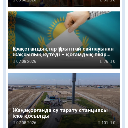
Қазақстандықтар Құрылтай сайлауынан
жақсылық күтеді – қоғамдық пікір
зерттеуі
07.08.2026
76
0
Жаңақорғанда су тарату станциясы
іске қосылды
07.08.2026
101
0