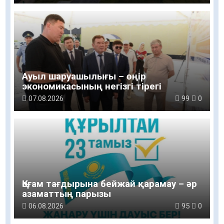
Ауыл шаруашылығы – өңір
экономикасының негізгі тірегі
07.08.2026
99
0
Қоғам тағдырына бейжай қарамау – әр
азаматтың парызы
06.08.2026
95
0