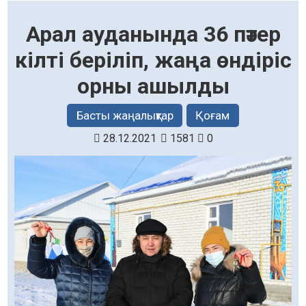
Арал ауданында 36 пәтер
кілті беріліп, жаңа өндіріс
орны ашылды
Басты жаңалықтар
Қоғам
28.12.2021
1581
0