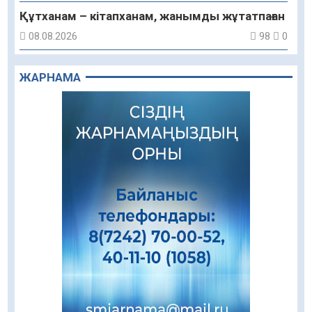
Құтханам – кітапханам, жанымды жұтатпаған
08.08.2026
98
0
Құрылыс қарқыны – қала дамуының айғағы
ЖАРНАМА
08.08.2026
93
0
Зәулім ғимараттарда туған жерді түлеткен
азаматтардың қолтаңбасы бар
08.08.2026
288
0
Еңбегі ерлікпен тең мамандық
08.08.2026
92
0
Даналықтың шырағданы, ой-сананың
шамшырағы
08.08.2026
67
0
Кенеге қарсы залалсыздандыру жұмыстары
жүргізілуде