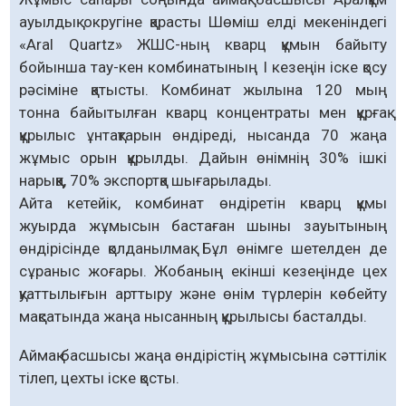
ауылдық округіне қарасты Шөміш елді мекеніндегі
«Aral Quartz» ЖШС-ның кварц құмын байыту
бойынша тау-кен комбинатының І кезеңін іске қосу
рәсіміне қатысты. Комбинат жылына 120 мың
тонна байытылған кварц концентраты мен құрғақ
құрылыс ұнтақтарын өндіреді, нысанда 70 жаңа
жұмыс орын құрылды. Дайын өнімнің 30% ішкі
нарыққа, 70% экспортқа шығарылады.
Айта кетейік, комбинат өндіретін кварц құмы
жуырда жұмысын бастаған шыны зауытының
өндірісінде қолданылмақ. Бұл өнімге шетелден де
сұраныс жоғары. Жобаның екінші кезеңінде цех
қуаттылығын арттыру және өнім түрлерін көбейту
мақсатында жаңа нысанның құрылысы басталды.
Аймақ басшысы жаңа өндірістің жұмысына сәттілік
тілеп, цехты іске қосты.