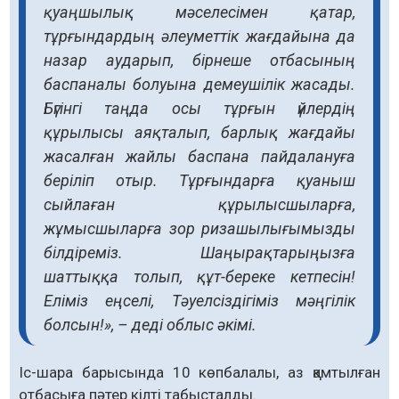
қуаңшылық мәселесімен қатар,
тұрғындардың әлеуметтік жағдайына да
назар аударып, бірнеше отбасының
баспаналы болуына демеушілік жасады.
Бүгінгі таңда осы тұрғын үйлердің
құрылысы аяқталып, барлық жағдайы
жасалған жайлы баспана пайдалануға
беріліп отыр. Тұрғындарға қуаныш
сыйлаған құрылысшыларға,
жұмысшыларға зор ризашылығымызды
білдіреміз. Шаңырақтарыңызға
шаттыққа толып, құт-береке кетпесін!
Еліміз еңселі, Тәуелсіздігіміз мәңгілік
болсын!», – деді облыс әкімі.
Іс-шара барысында 10 көпбалалы, аз қамтылған
отбасыға пәтер кілті табысталды.