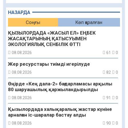
НАЗАРДА
Соңғы
Көп қаралған
ҚЫЗЫЛОРДАДА «ЖАСЫЛ ЕЛ» ЕҢБЕК
ЖАСАҚТАРЫНЫҢ ҚАТЫСУЫМЕН
ЭКОЛОГИЯЛЫҚ СЕНБІЛІК ӨТТІ
08.08.2026
61
0
Жер ресурстары тиімді игерілуде
08.08.2026
82
0
Өңірде «Кең дала-2» бағдарламасы арқылы
80 шаруашылық қаржыландырылды
08.08.2026
91
0
Қызылордада халықаралық жастар күніне
арналған іс-шаралар бастау алды
08.08.2026
90
0