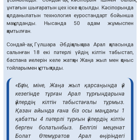
ұнтағын шығаратын цех іске қосылды. Кәсіпорында
қолданылатын технология еуростандарт бойынша
мақұлданды. Нысанда 50 адам жұмыспен
қамтылған.
Сондай-ақ, Гүлшара Әбдіқалықова Арал қаласында
салынған 18 екі пәтерлі үйдің кілтін табыстап,
баспана иелерін келе жатқан Жаңа жыл мен қоныс
тойларымен құттықтады.
«Бүгін, міне, Жаңа жыл қарсаңында үй
кезегінде тұрған Арал тұрғындарына
үйлердің кілтін табыстағалы тұрмыз.
Қазан айында ғана біз осы маңдағы 1
қабатты 4 пәтерлі тұрғын үйлердің кілтін
берген болатынбыз. Белгілі меценат
Болат Өтемұратов Арал өңіріндегі