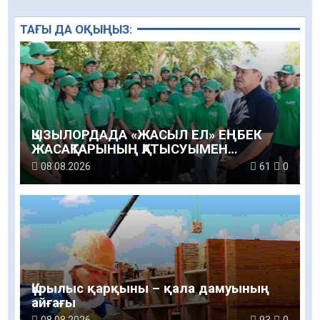
ТАҒЫ ДА ОҚЫҢЫЗ:
ҚЫЗЫЛОРДАДА «ЖАСЫЛ ЕЛ» ЕҢБЕК
ЖАСАҚТАРЫНЫҢ ҚАТЫСУЫМЕН
ЭКОЛОГИЯЛЫҚ СЕНБІЛІК ӨТТІ
08.08.2026
61
0
Құрылыс қарқыны – қала дамуының
айғағы
08.08.2026
93
0