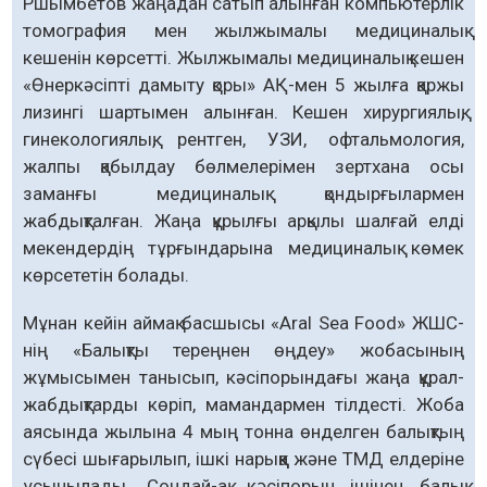
Ршымбетов жаңадан сатып алынған компьютерлік
томография мен жылжымалы медициналық
кешенін көрсетті. Жылжымалы медициналық кешен
«Өнеркәсіпті дамыту қоры» АҚ-мен 5 жылға қаржы
лизингі шартымен алынған. Кешен хирургиялық,
гинекологиялық, рентген, УЗИ, офтальмология,
жалпы қабылдау бөлмелерімен зертхана осы
заманғы медициналық қондырғылармен
жабдықталған. Жаңа құрылғы арқылы шалғай елді
мекендердің тұрғындарына медициналық көмек
көрсететін болады.
Мұнан кейін аймақ басшысы «Aral Sea Food» ЖШС-
нің «Балықты тереңнен өңдеу» жобасының
жұмысымен танысып, кәсіпорындағы жаңа құрал-
жабдықтарды көріп, мамандармен тілдесті. Жоба
аясында жылына 4 мың тонна өнделген балықтың
сүбесі шығарылып, ішкі нарыққа және ТМД елдеріне
ұсынылады. Сондай-ақ, кәсіпорын ішінен балық