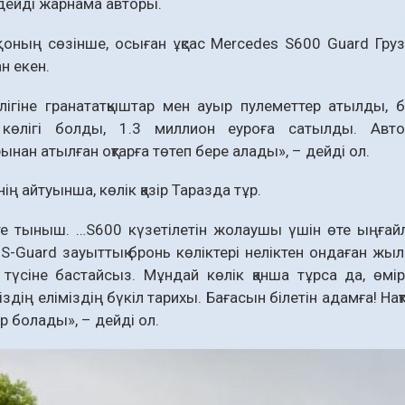
– дейді жарнама авторы.
, оның сөзінше, осыған ұқсас Mercedes S600 Guard Гру
ан екен.
ігіне гранататқыштар мен ауыр пулеметтер атылды, б
 көлігі болды, 1.3 миллион еуроға сатылды. Авт
ынан атылған оқтарға төтеп бере алады», – дейді ол.
нің айтуынша, көлік қазір Таразда тұр.
е тыныш. …S600 күзетілетін жолаушы үшін өте ыңғайлы
S-Guard зауыттық бронь көліктері неліктен ондаған жы
түсіне бастайсыз. Мұндай көлік қанша тұрса да, өмір
іздің еліміздің бүкіл тарихы. Бағасын білетін адамға! Н
р болады», – дейді ол.