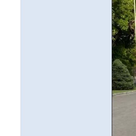
қолжетімділігін арттыру
07.08.2026
67
0
құралы
Білім гранты иегерлерінің
тізімі шықты
07.08.2026
88
0
«Дауыс беру учаскесін
қалай табуға болады?»￼
07.08.2026
70
0
Барлық жаңалық