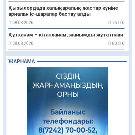
Қызылордада халықаралық жастар күніне
арналған іс-шаралар бастау алды
08.08.2026
76
0
Құтханам – кітапханам, жанымды жұтатпаған
08.08.2026
80
0
Құрылыс қарқыны – қала дамуының айғағы
ЖАРНАМА
08.08.2026
78
0
Зәулім ғимараттарда туған жерді түлеткен
азаматтардың қолтаңбасы бар
08.08.2026
184
0
Еңбегі ерлікпен тең мамандық
08.08.2026
76
0
Даналықтың шырағданы, ой-сананың
шамшырағы