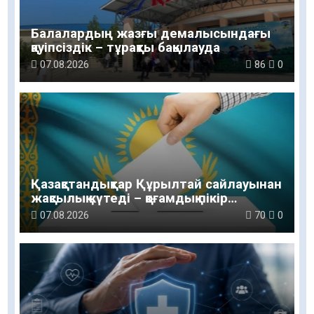
Балалардың жазғы демалысындағы
қауіпсіздік – тұрақты бақылауда
07.08.2026
86
0
Қазақстандықтар Құрылтай сайлауынан
жақсылық күтеді – қоғамдық пікір
зерттеуі
07.08.2026
70
0