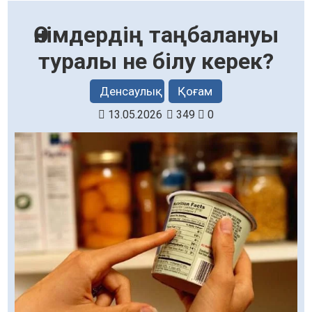
Өнімдердің таңбалануы
туралы не білу керек?
Денсаулық
Қоғам
13.05.2026
349
0