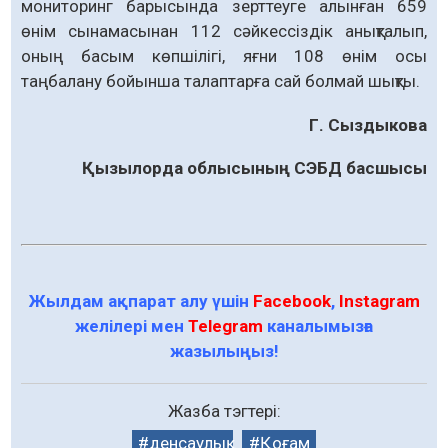
мониторинг барысында зерттеуге алынған 659
өнім сынамасынан 112 сәйкессіздік анықталып,
оның басым көпшілігі, яғни 108 өнім осы
таңбалану бойынша талаптарға сай болмай шықты.
Г. Сыздыкова
Қызылорда облысының СЭБД басшысы
Жылдам ақпарат алу үшін
Facebook
,
Instagram
желілері мен
Telegram
каналымызға
жазылыңыз!
Жазба тэгтері:
денсаулық
Қоғам