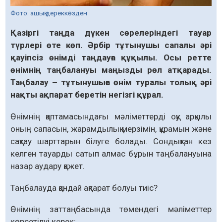
Фото: ашық дереккөзден
Қазіргі таңда дүкен сөрелеріндегі тауар
түрлері өте көп. Әрбір тұтынушы сапалы әрі
қауіпсіз өнімді таңдауға құқылы. Осы ретте
өнімнің таңбалануы маңызды рөл атқарады.
Таңбалау – тұтынушыға өнім туралы толық әрі
нақты ақпарат беретін негізгі құрал.
Өнімнің қаптамасындағы мәліметтерді оқу арқылы
оның сапасын, жарамдылық мерзімін, құрамын және
сақтау шарттарын білуге болады. Сондықтан кез
келген тауарды сатып алмас бұрын таңбалануына
назар аудару қажет.
Таңбалауда қандай ақпарат болуы тиіс?
Өнімнің заттаңбасында төмендегі мәліметтер
көрсетілуі керек: