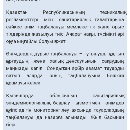
Қазақстан Республикасының техникалық
регламенттері мен санитариялық талаптарына
сәйкес өнім таңбалануы мемлекеттік және орыс
тілдерінде жазылуы тиіс. Ақпарат нақты, түсінікті әрі
оқуға ыңғайлы болуы қажет.
Өнімдердің дұрыс таңбалануы – тұтынушы құқығын
қорғаудың және халық денсаулығын сақтаудың
маңызды кепілі. Сондықтан әрбір азамат тауарды
сатып аларда оның таңбалануына бейжай
қарамауы керек.
Қызылорда облысының санитариялық-
эпидемиологиялық бақылау қызметімен өнімдер
қауіпсіздігін мониторингілеу аясында тауарлардың
таңбалануы да назарға алынады. Жыл басынан
бері