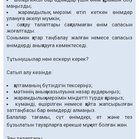
маңызды;
жарамдылық мерзімі өтіп кеткен өнімдер
улануға әкелуі мүмкін;
сақтау талаптары сақталмаған өнім сапасын
жоғалтады.
Сонымен қатар таңбалау жалған немесе сапасыз
өнімдерді анықтауға көмектеседі.
Тұтынушылар нені ескеруі керек?
Сатып алу кезінде:
қаптаманың бүтіндігін тексеріңіз;
мәтіннің анық жазылуына назар аударыңыз;
жарамдылық мерзімін міндетті түрде қараңыз;
күмәнді, өшірілген немесе қайта жапсырылған
заттаңбасы бар өнімдерді алмаңыз.
Балалар тағамы, сүт өнімдері, ет және тез
бұзылатын тауарларға ерекше мұқият болған жөн.
Заң талаптары