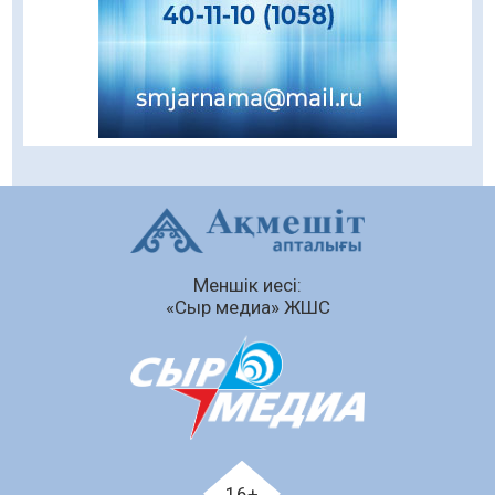
08.08.2026
53
0
Кенеге қарсы залалсыздандыру жұмыстары
жүргізілуде
07.08.2026
68
0
Балалардың жазғы демалысындағы
қауіпсіздік – тұрақты бақылауда
07.08.2026
86
0
Сыбайлас жемқорлық
Меншік иесі:
07.08.2026
59
0
«Сыр медиа» ЖШС
Аумақтан тыс соттылық – сот төрелігінің
ашықтығы мен қолжетімділігін арттыру
құралы
07.08.2026
61
0
Білім гранты иегерлерінің тізімі шықты
07.08.2026
76
0
16+