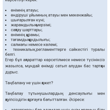
өнімнің атауы;
өндіруші ұйымның атауы мен мекенжайы;
шығарылған күні;
жарамдылық мерзімі;
сақтау шарттары;
өнімнің құрамы;
тағамдық құндылығы;
салмағы немесе көлемі;
техникалық регламенттерге сәйкестігі туралы
белгі.
Егер бұл ақпараттар көрсетілмесе немесе түсініксіз
жазылса, мұндай өнімді сатып алудан бас тартқан
дұрыс.
Таңбалану не үшін қажет?
Таңбалау тұтынушылардың денсаулығы мен
қауіпсіздігін қорғауға бағытталған. Әсіресе:
аллергиясы бар адамдар үшін өнім құрамын білу