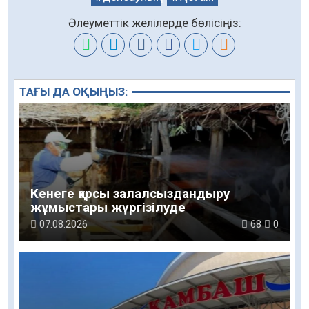
Әлеуметтік желілерде бөлісіңіз:
ТАҒЫ ДА ОҚЫҢЫЗ:
Кенеге қарсы залалсыздандыру
жұмыстары жүргізілуде
07.08.2026
68
0