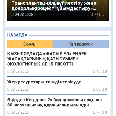
Трансплантациялық үйлестіру және
донорлық процесті ұйымдастыру»
тақырыбында семинар өткізілді
04.08.2026
77
0
НАЗАРДА
Соңғы
Көп қаралған
ҚЫЗЫЛОРДАДА «ЖАСЫЛ ЕЛ» ЕҢБЕК
ЖАСАҚТАРЫНЫҢ ҚАТЫСУЫМЕН
ЭКОЛОГИЯЛЫҚ СЕНБІЛІК ӨТТІ
08.08.2026
46
0
Жер ресурстары тиімді игерілуде
08.08.2026
68
0
Өңірде «Кең дала-2» бағдарламасы арқылы
80 шаруашылық қаржыландырылды
08.08.2026
77
0