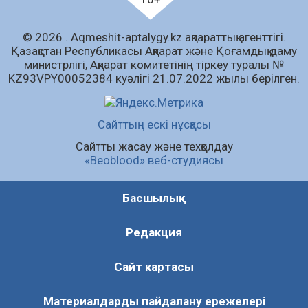
«Дауыс беру учаскесін қалай табуға болады?»￼
© 2026 . Аqmeshit-aptalygy.kz ақпараттық агенттігі.
07.08.2026
64
0
Қазақстан Республикасы Ақпарат және Қоғамдық даму
министрлігі, Ақпарат комитетінің тіркеу туралы №
Барлық жаңалық
KZ93VPY00052384 куәлігі 21.07.2022 жылы берілген.
Сайттың ескі нұсқасы
Сайтты жасау және техқолдау
«Beoblood» веб-студиясы
Басшылық
Редакция
Сайт картасы
Материалдарды пайдалану ережелері