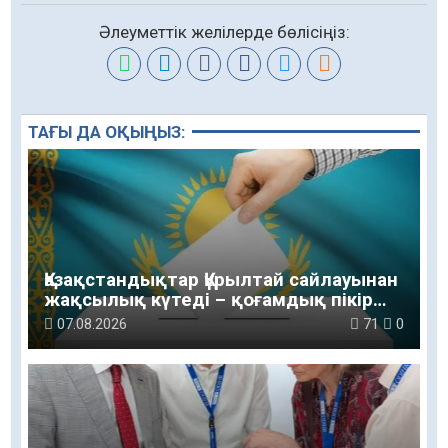
Әлеуметтік желілерде бөлісіңіз:
ТАҒЫ ДА ОҚЫҢЫЗ:
Қазақстандықтар Құрылтай сайлауынан
жақсылық күтеді – қоғамдық пікір
зерттеуі
07.08.2026
71
0