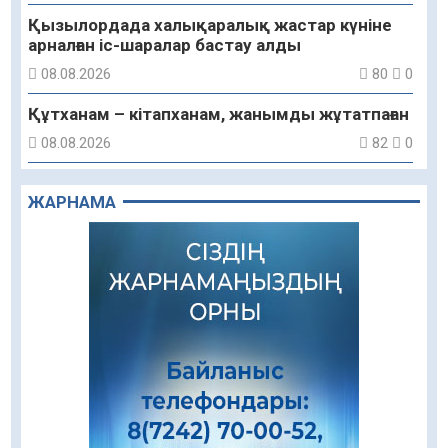
Қызылордада халықаралық жастар күніне
арналған іс-шаралар бастау алды
08.08.2026
80
0
Құтханам – кітапханам, жанымды жұтатпаған
08.08.2026
82
0
Құрылыс қарқыны – қала дамуының айғағы
ЖАРНАМА
08.08.2026
81
0
Зәулім ғимараттарда туған жерді түлеткен
азаматтардың қолтаңбасы бар
08.08.2026
191
0
Еңбегі ерлікпен тең мамандық
08.08.2026
80
0
Даналықтың шырағданы, ой-сананың
шамшырағы