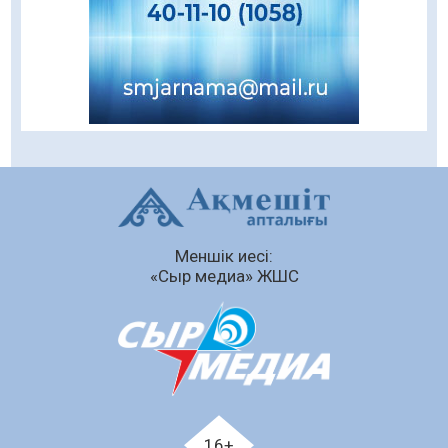
08.08.2026
53
0
Кенеге қарсы залалсыздандыру жұмыстары
жүргізілуде
07.08.2026
69
0
Балалардың жазғы демалысындағы
қауіпсіздік – тұрақты бақылауда
07.08.2026
88
0
Сыбайлас жемқорлық
Меншік иесі:
07.08.2026
60
0
«Сыр медиа» ЖШС
Аумақтан тыс соттылық – сот төрелігінің
ашықтығы мен қолжетімділігін арттыру
құралы
07.08.2026
62
0
Білім гранты иегерлерінің тізімі шықты
07.08.2026
81
0
16+