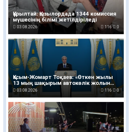
Құрылтай: Қызылордада 1344 комиссия
мүшесінің білімі жетілдіріледі
03.08.2026
116
0
Қасым-Жомарт Тоқаев: «Өткен жылы
13 мың шақырым автокөлік жолын
салу және жөндеу жұмысы
03.08.2026
116
0
жүргізілді»