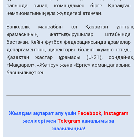
сапында ойнап, командамен бірге Қазақстан
чемпионатының қола жүлдегері атанған.
Бапкерлік мансабын ол Қазақстан ұлттық
құрамасының жаттықтырушылар штабында
бастаған. Кейін футбол федерациясында құрамалар
департаментінің директоры болып жұмыс істеді,
Қазақстан жастар құрамасы (U-21), сондай-ақ
«Мақтаарал», «Жетісу» және «Ертіс» командаларына
басшылық еткен.
Жылдам ақпарат алу үшін
Facebook
,
Instagram
желілері мен
Telegram
каналымызға
жазылыңыз!