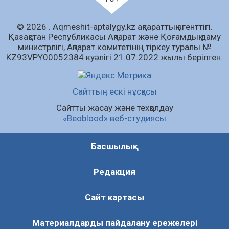
«Дауыс беру учаскесін қалай табуға болады?»￼
© 2026 . Аqmeshit-aptalygy.kz ақпараттық агенттігі.
07.08.2026
65
0
Қазақстан Республикасы Ақпарат және Қоғамдық даму
министрлігі, Ақпарат комитетінің тіркеу туралы №
Барлық жаңалық
KZ93VPY00052384 куәлігі 21.07.2022 жылы берілген.
Сайттың ескі нұсқасы
Сайтты жасау және техқолдау
«Beoblood» веб-студиясы
Басшылық
Редакция
Сайт картасы
Материалдарды пайдалану ережелері