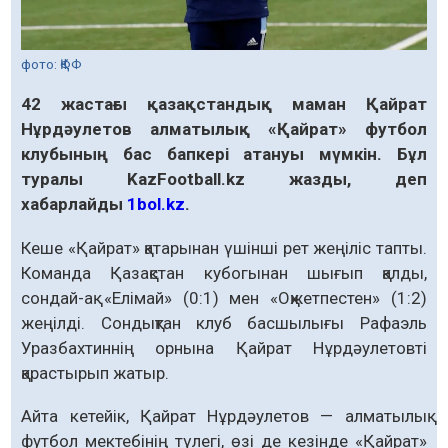
фото: ҚФФ
42 жастағы қазақстандық маман Қайрат
Нұрдәулетов алматылық «Қайрат» футбол
клубының бас бапкері атануы мүмкін. Бұл
туралы KazFootball.kz жазды, деп
хабарлайды
1bol.kz
.
Кеше «Қайрат» қатарынан үшінші рет жеңіліс тапты.
Команда Қазақстан кубогынан шығып қалды,
сондай-ақ «Елімай» (0:1) мен «Оқжетпестен» (1:2)
жеңілді. Сондықтан клуб басшылығы Рафаэль
Уразбахтиннің орнына Қайрат Нұрдәулетовті
қарастырып жатыр.
Айта кетейік, Қайрат Нұрдәулетов — алматылық
футбол мектебінің түлегі, өзі де кезінде «Қайрат»