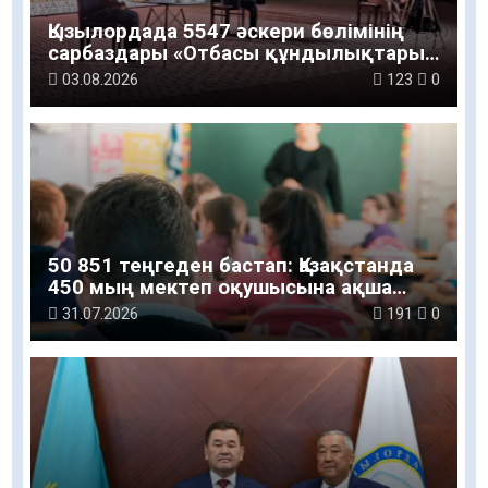
Қызылордада 5547 әскери бөлімінің
сарбаздары «Отбасы құндылықтары
– ұлт болашағы» атты рухани-мәдени
03.08.2026
123
0
шараға қатысты
50 851 теңгеден бастап: Қазақстанда
450 мың мектеп оқушысына ақша
беріледі
31.07.2026
191
0