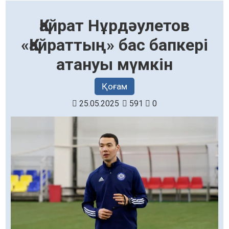
Қайрат Нұрдәулетов
«Қайраттың» бас бапкері
атануы мүмкін
Қоғам
25.05.2025
591
0