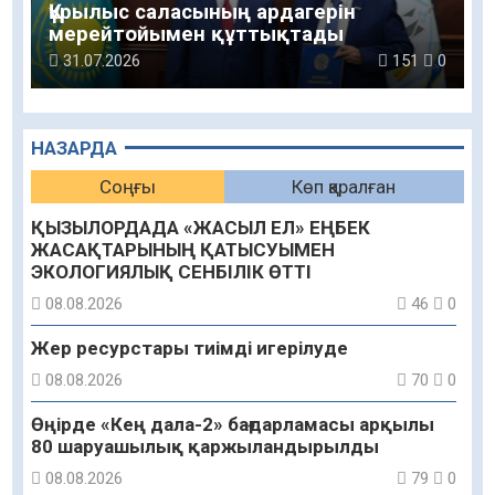
Құрылыс саласының ардагерін
мерейтойымен құттықтады
31.07.2026
151
0
НАЗАРДА
Соңғы
Көп қаралған
ҚЫЗЫЛОРДАДА «ЖАСЫЛ ЕЛ» ЕҢБЕК
ЖАСАҚТАРЫНЫҢ ҚАТЫСУЫМЕН
ЭКОЛОГИЯЛЫҚ СЕНБІЛІК ӨТТІ
08.08.2026
46
0
Жер ресурстары тиімді игерілуде
08.08.2026
70
0
Өңірде «Кең дала-2» бағдарламасы арқылы
80 шаруашылық қаржыландырылды
08.08.2026
79
0