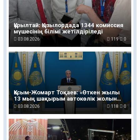
Құрылтай: Қызылордада 1344 комиссия
мүшесінің білімі жетілдіріледі
03.08.2026
119
0
Қасым-Жомарт Тоқаев: «Өткен жылы
13 мың шақырым автокөлік жолын
салу және жөндеу жұмысы
03.08.2026
118
0
жүргізілді»