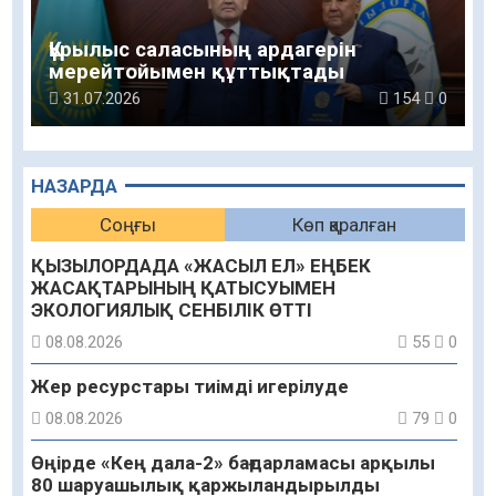
Құрылыс саласының ардагерін
мерейтойымен құттықтады
31.07.2026
154
0
НАЗАРДА
Соңғы
Көп қаралған
ҚЫЗЫЛОРДАДА «ЖАСЫЛ ЕЛ» ЕҢБЕК
ЖАСАҚТАРЫНЫҢ ҚАТЫСУЫМЕН
ЭКОЛОГИЯЛЫҚ СЕНБІЛІК ӨТТІ
08.08.2026
55
0
Жер ресурстары тиімді игерілуде
08.08.2026
79
0
Өңірде «Кең дала-2» бағдарламасы арқылы
80 шаруашылық қаржыландырылды