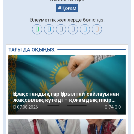
Қоғам
Әлеуметтік желілерде бөлісіңіз:
ТАҒЫ ДА ОҚЫҢЫЗ:
Қазақстандықтар Құрылтай сайлауынан
жақсылық күтеді – қоғамдық пікір
зерттеуі
07.08.2026
74
0