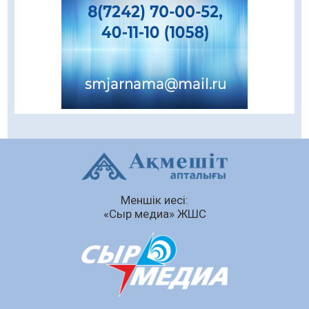
шамшырағы
08.08.2026
62
0
Кенеге қарсы залалсыздандыру жұмыстары
жүргізілуде
07.08.2026
78
0
Балалардың жазғы демалысындағы
қауіпсіздік – тұрақты бақылауда
07.08.2026
93
0
Сыбайлас жемқорлық
Меншік иесі:
07.08.2026
64
0
«Сыр медиа» ЖШС
Аумақтан тыс соттылық – сот төрелігінің
ашықтығы мен қолжетімділігін арттыру
құралы
07.08.2026
67
0
Білім гранты иегерлерінің тізімі шықты