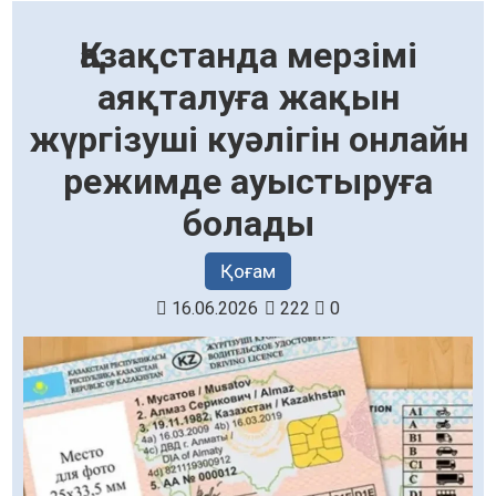
Қазақстанда мерзімі
аяқталуға жақын
жүргізуші куәлігін онлайн
режимде ауыстыруға
болады
Қоғам
16.06.2026
222
0