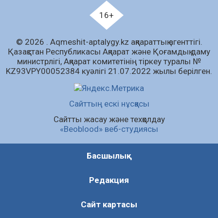
07.08.2026
89
0
16+
«Дауыс беру учаскесін қалай табуға болады?»￼
© 2026 . Аqmeshit-aptalygy.kz ақпараттық агенттігі.
07.08.2026
71
0
Қазақстан Республикасы Ақпарат және Қоғамдық даму
министрлігі, Ақпарат комитетінің тіркеу туралы №
Барлық жаңалық
KZ93VPY00052384 куәлігі 21.07.2022 жылы берілген.
Сайттың ескі нұсқасы
Сайтты жасау және техқолдау
«Beoblood» веб-студиясы
Басшылық
Редакция
Сайт картасы