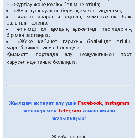
– «Жүргізу және көлік» бөліміне өтіңіз;
«Жүргізуші куәлігін беру» қызметін таңдаңыз;
қажетті ақпаратты еңгізіп, мемлекеттік баж
салығын төлеңіз;
өтінімді қол қоюдың қолжетімді тәсілдерінің
бірімен растаңыз;
«Жеке кабинет тарихы» бөлімінде өтініш
мәртебесімен таныс болыңыз.
Қызметті порталда алу нұсқаулығымен пост
каруселінде таныс болыңыз.
Жылдам ақпарат алу үшін
Facebook
,
Instagram
желілері мен
Telegram
каналымызға
жазылыңыз!
Жазба тэгтері: