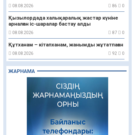
08.08.2026
86
0
Қызылордада халықаралық жастар күніне
арналған іс-шаралар бастау алды
08.08.2026
87
0
Құтханам – кітапханам, жанымды жұтатпаған
08.08.2026
92
0
Құрылыс қарқыны – қала дамуының айғағы
ЖАРНАМА
08.08.2026
89
0
Зәулім ғимараттарда туған жерді түлеткен
азаматтардың қолтаңбасы бар
08.08.2026
251
0
Еңбегі ерлікпен тең мамандық
08.08.2026
85
0
Даналықтың шырағданы, ой-сананың