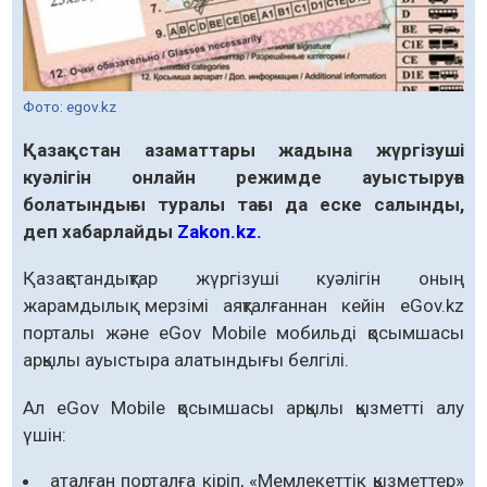
Фото: egov.kz
Қазақстан азаматтары жадына жүргізуші
куәлігін онлайн режимде ауыстыруға
болатындығы туралы тағы да еске салынды,
деп хабарлайды
Zakon.kz.
Қазақстандықтар жүргізуші куәлігін оның
жарамдылық мерзімі аяқталғаннан кейін eGov.kz
порталы және eGov Mobile мобильді қосымшасы
арқылы ауыстыра алатындығы белгілі.
Ал eGov Mobile қосымшасы арқылы қызметті алу
үшін:
аталған порталға кіріп, «Мемлекеттік қызметтер»