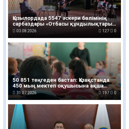
Қызылордада 5547 әскери бөлімінің
сарбаздары «Отбасы құндылықтары
– ұлт болашағы» атты рухани-мәдени
03.08.2026
127
0
шараға қатысты
50 851 теңгеден бастап: Қазақстанда
450 мың мектеп оқушысына ақша
беріледі
31.07.2026
197
0