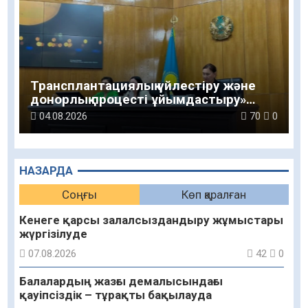
Трансплантациялық үйлестіру және
донорлық процесті ұйымдастыру»
тақырыбында семинар өткізілді
04.08.2026
70
0
НАЗАРДА
Соңғы
Көп қаралған
Кенеге қарсы залалсыздандыру жұмыстары
жүргізілуде
07.08.2026
42
0
Балалардың жазғы демалысындағы
қауіпсіздік – тұрақты бақылауда