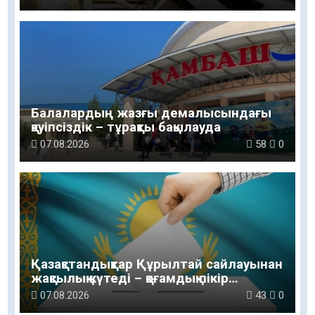
Балалардың жазғы демалысындағы
қауіпсіздік – тұрақты бақылауда
07.08.2026
58
0
Қазақстандықтар Құрылтай сайлауынан
жақсылық күтеді – қоғамдық пікір
зерттеуі
07.08.2026
43
0