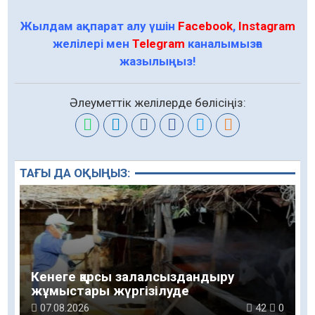
Жылдам ақпарат алу үшін
Facebook
,
Instagram
желілері мен
Telegram
каналымызға
жазылыңыз!
Әлеуметтік желілерде бөлісіңіз:
ТАҒЫ ДА ОҚЫҢЫЗ:
Кенеге қарсы залалсыздандыру
жұмыстары жүргізілуде
07.08.2026
42
0