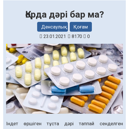
Қорда дәрі бар ма?
Денсаулық
Қоғам
23.01.2021
8170
0
Індет өршіген тұста дәрі таппай сенделген