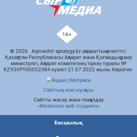
Құрылтай сайлауы – азаматтық ұстанымды
танытатын маңызды қадам
06.08.2026
76
0
Қызылордада «Саналы ұрпақ – жарқын
16+
болашақ» атты кеңейтілген мәжіліс өтті
06.08.2026
70
0
© 2026 . Аqmeshit-aptalygy.kz ақпараттық агенттігі.
Open Air: Қызылорда облысы полиция
Қазақстан Республикасы Ақпарат және Қоғамдық даму
департаменті 20 мыңнан астам көрерменнің
министрлігі, Ақпарат комитетінің тіркеу туралы №
қауіпсіздігін қамтамасыз етті
KZ93VPY00052384 куәлігі 21.07.2022 жылы берілген.
06.08.2026
54
0
Барлық жаңалық
Сайттың ескі нұсқасы
Сайтты жасау және техқолдау
«Beoblood» веб-студиясы
Басшылық