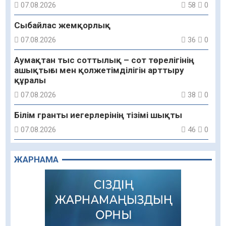
07.08.2026
58
0
Сыбайлас жемқорлық
07.08.2026
36
0
Аумақтан тыс соттылық – сот төрелігінің
ашықтығы мен қолжетімділігін арттыру
құралы
07.08.2026
38
0
Білім гранты иегерлерінің тізімі шықты
07.08.2026
46
0
«Дауыс беру учаскесін қалай табуға болады?»￼
ЖАРНАМА
07.08.2026
41
0
Қазақстандықтар Құрылтай сайлауынан
жақсылық күтеді – қоғамдық пікір зерттеуі
07.08.2026
43
0