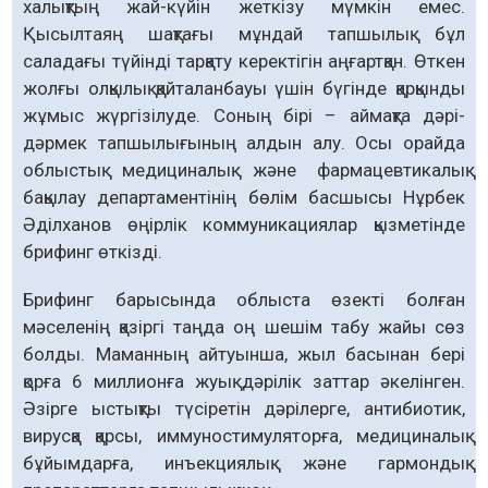
халықтың жай-күйін жеткізу мүмкін емес.
Қысылтаяң шақтағы мұндай тапшылық бұл
саладағы түйінді тарқату керектігін аңғартқан. Өткен
жолғы олқылық қайталанбауы үшін бүгінде қарқынды
жұмыс жүргізілуде. Соның бірі – аймақта дәрі-
дәрмек тапшылығының алдын алу. Осы орайда
облыстық медициналық және фармацевтикалық
бақылау департаментінің бөлім басшысы Нұрбек
Әділханов өңірлік коммуникациялар қызметінде
брифинг өткізді.
Брифинг барысында облыста өзекті болған
мәселенің қазіргі таңда оң шешім табу жайы сөз
болды. Маманның айтуынша, жыл басынан бері
қорға 6 миллионға жуық дәрілік заттар әкелінген.
Әзірге ыстықты түсіретін дәрілерге, антибиотик,
вирусқа қарсы, иммуностимуляторға, медициналық
бұйымдарға, инъекциялық және гармондық