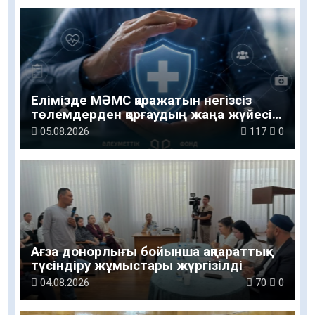
Елімізде МӘМС қаражатын негізсіз
төлемдерден қорғаудың жаңа жүйесі
құрылуда
05.08.2026
117
0
Ағза донорлығы бойынша ақпараттық-
түсіндіру жұмыстары жүргізілді
04.08.2026
70
0