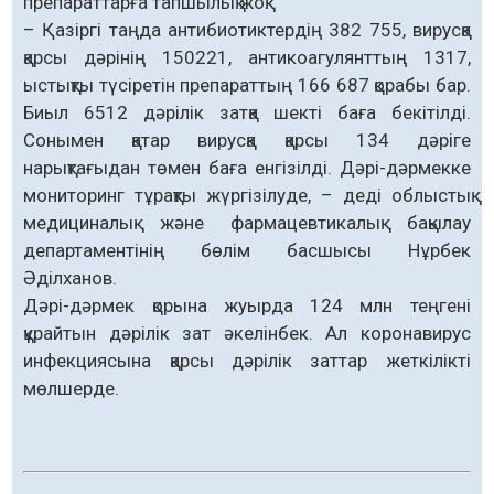
препараттарға тапшылық жоқ.
– Қазіргі таңда антибиотиктердің 382 755, вирусқа
қарсы дәрінің 150221, антикоагулянттың 1317,
ыстықты түсіретін препараттың 166 687 қорабы бар.
Биыл 6512 дәрілік затқа шекті баға бекітілді.
Сонымен қатар вирусқа қарсы 134 дәріге
нарықтағыдан төмен баға енгізілді. Дәрі-дәрмекке
мониторинг тұрақты жүргізілуде, – деді облыстық
медициналық және фармацевтикалық бақылау
департаментінің бөлім басшысы Нұрбек
Әділханов.
Дәрі-дәрмек қорына жуырда 124 млн теңгені
құрайтын дәрілік зат әкелінбек. Ал коронавирус
инфекциясына қарсы дәрілік заттар жеткілікті
мөлшерде.