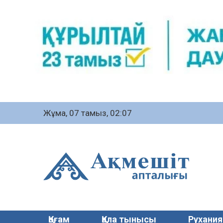
Жұма, 07 тамыз, 02:07
Қоғам
Қала тынысы
Рухания