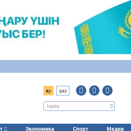
қаз
qaz
т
Экономика
Спорт
Медиа