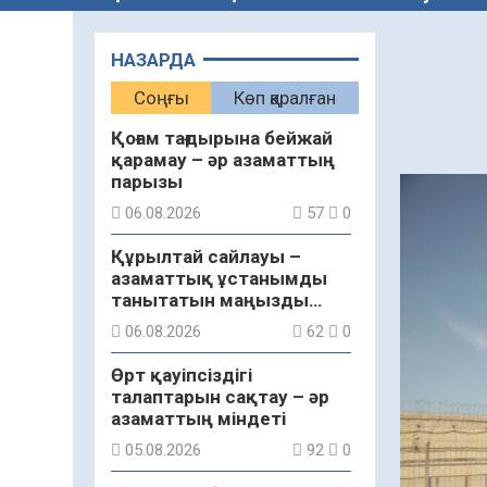
НАЗАРДА
Соңғы
Көп қаралған
Қоғам тағдырына бейжай
қарамау – әр азаматтың
парызы
06.08.2026
57
0
Құрылтай сайлауы –
азаматтық ұстанымды
танытатын маңызды
қадам
06.08.2026
62
0
Өрт қауіпсіздігі
талаптарын сақтау – әр
азаматтың міндеті
05.08.2026
92
0