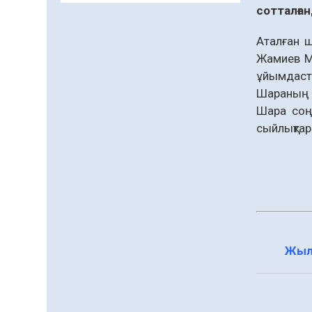
заманауи панно» атты
сотталға
шеберлік сағаты өтті
Аталған ш
05.08.2026
63
0
Жамиев Ме
Цифрландыру саласын
ұйымдаст
дамыту аясында
Шараның м
салынатын жаңа
Шара соң
орталықтың жобасы
05.08.2026
101
0
талқыланды
сыйлықта
Құқықтық статистика
және арнайы есепке алу
жөніндегі комитеттің
Қызылорда облысы
04.08.2026
88
0
бойынша
департаментінің
Қазақстандықтардың
басшысы тағайындалды
72,3%-ы жаңа Құрылтай
Жыл
үшін дауыс беруге дайын
04.08.2026
74
0
Мектептен – Ұлттық ұлан