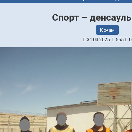
Спорт – денсаулық
Қоғам
31.03.2025
555
0