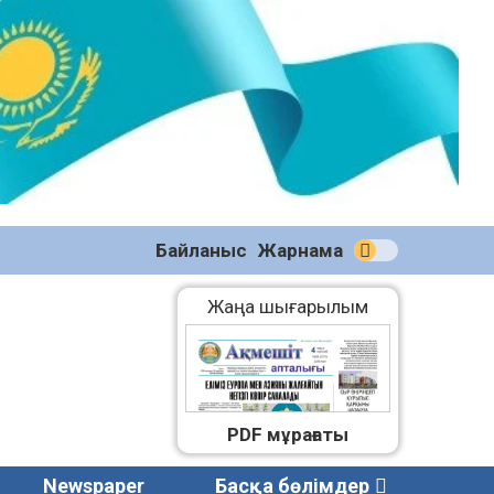
№58
(2270)
04.08.2026
Байланыс
Жарнама
Жаңа шығарылым
PDF мұрағаты
Newspaper
Басқа бөлімдер