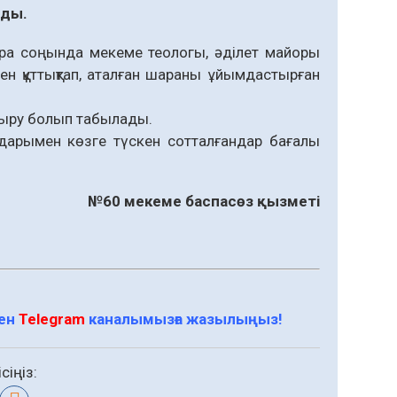
лды.
ара соңында мекеме теологы, әділет майоры
н құттықтап, аталған шараны ұйымдастырған
тыру болып табылады.
арымен көзге түскен сотталғандар бағалы
№60 мекеме баспасөз қызметі
мен
Telegram
каналымызға жазылыңыз!
сіңіз: