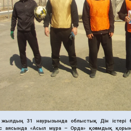
ы жылдың 31 наурызында облыстық Дін істері б
с аясында «Асыл мұра – Орда» қоғамдық қор