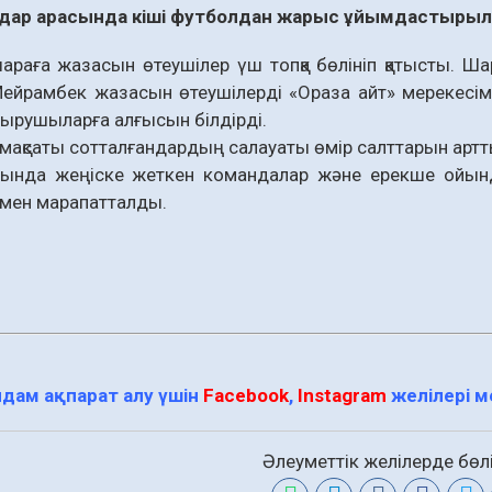
ндар арасында кіші футболдан жарыс ұйымдастыры
араға жазасын өтеушілер үш топқа бөлініп қатысты. Ш
йрамбек жазасын өтеушілерді «Ораза айт» мерекесіме
ырушыларға алғысын білдірді.
ақсаты сотталғандардың салауаты өмір салттарын арт
ында жеңіске жеткен командалар және ерекше ойынд
рмен марапатталды.
дам ақпарат алу үшін
Facebook
,
Instagram
желілері 
Әлеуметтік желілерде бөлі