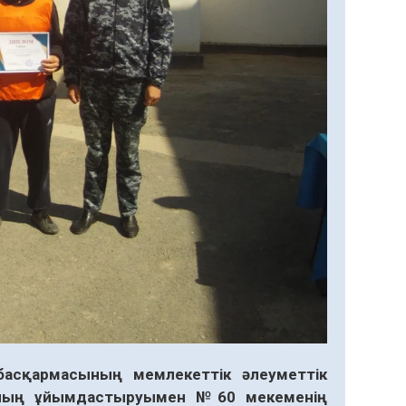
асқармасының мемлекеттік әлеуметтік
ының ұйымдастыруымен №60 мекеменің