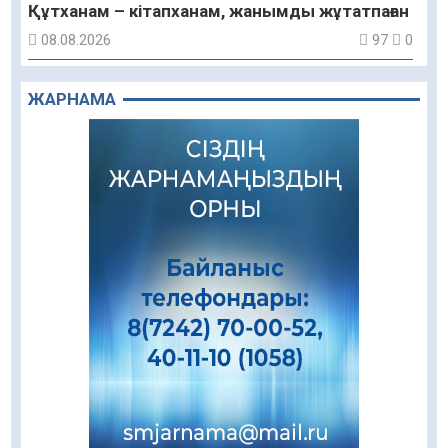
Құтханам – кітапханам, жанымды жұтатпаған
08.08.2026
97
0
Құрылыс қарқыны – қала дамуының айғағы
ЖАРНАМА
08.08.2026
93
0
Зәулім ғимараттарда туған жерді түлеткен
азаматтардың қолтаңбасы бар
08.08.2026
283
0
Еңбегі ерлікпен тең мамандық
08.08.2026
91
0
Даналықтың шырағданы, ой-сананың
шамшырағы
08.08.2026
67
0
Кенеге қарсы залалсыздандыру жұмыстары
жүргізілуде
07.08.2026
81
0