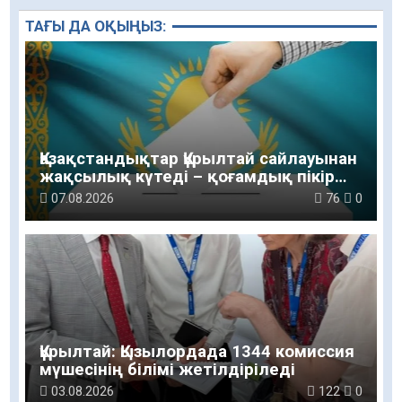
ТАҒЫ ДА ОҚЫҢЫЗ:
Қазақстандықтар Құрылтай сайлауынан
жақсылық күтеді – қоғамдық пікір
зерттеуі
07.08.2026
76
0
Құрылтай: Қызылордада 1344 комиссия
мүшесінің білімі жетілдіріледі
03.08.2026
122
0