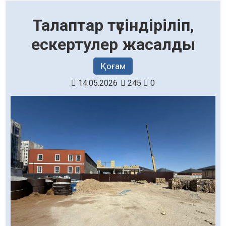
Талаптар түсіндіріліп,
ескертулер жасалды
Қоғам
14.05.2026
245
0