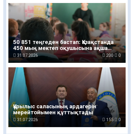
50 851 теңгеден бастап: Қазақстанда
450 мың мектеп оқушысына ақша
беріледі
31.07.2026
200
0
Құрылыс саласының ардагерін
мерейтойымен құттықтады
31.07.2026
155
0