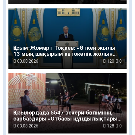
Қасым-Жомарт Тоқаев: «Өткен жылы
13 мың шақырым автокөлік жолын
салу және жөндеу жұмысы
03.08.2026
120
0
жүргізілді»
Қызылордада 5547 әскери бөлімінің
сарбаздары «Отбасы құндылықтары
– ұлт болашағы» атты рухани-мәдени
03.08.2026
128
0
шараға қатысты