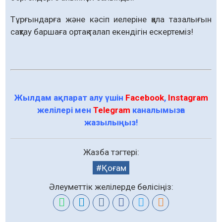
Тұрғындарға және кәсіп иелеріне қала тазалығын
сақтау баршаға ортақ талап екендігін ескертеміз!
Жылдам ақпарат алу үшін
Facebook
,
Instagram
желілері мен
Telegram
каналымызға
жазылыңыз!
Жазба тэгтері:
Қоғам
Әлеуметтік желілерде бөлісіңіз: