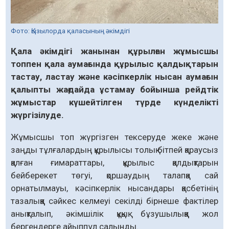
Фото: Қызылорда қаласының әкімдігі
Қала әкімдігі жанынан құрылған жұмысшы
топпен қала аумағында құрылыс қалдықтарын
тастау, ластау және кәсіпкерлік нысан аумағын
қалыпты жағдайда ұстамау бойынша рейдтік
жұмыстар күшейтілген түрде күнделікті
жүргізілуде.
Жұмысшы топ жүргізген тексеруде жеке және
заңды тұлғалардың құрылысы толық бітпей қараусыз
қалған ғимараттары, құрылыс қалдықтарын
бейберекет төгуі, қоршаудың талапқа сай
орнатылмауы, кәсіпкерлік нысандары қасбетінің
тазалыққа сәйкес келмеуі секілді бірнеше фактілер
анықталып, әкімшілік құқық бұзушылыққа жол
бергендерге айыппұл салынды.