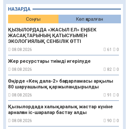
НАЗАРДА
Соңғы
Көп қаралған
ҚЫЗЫЛОРДАДА «ЖАСЫЛ ЕЛ» ЕҢБЕК
ЖАСАҚТАРЫНЫҢ ҚАТЫСУЫМЕН
ЭКОЛОГИЯЛЫҚ СЕНБІЛІК ӨТТІ
08.08.2026
61
0
Жер ресурстары тиімді игерілуде
08.08.2026
82
0
Өңірде «Кең дала-2» бағдарламасы арқылы
80 шаруашылық қаржыландырылды
08.08.2026
91
0
Қызылордада халықаралық жастар күніне
арналған іс-шаралар бастау алды
08.08.2026
90
0