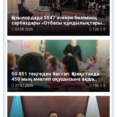
Қызылордада 5547 әскери бөлімінің
сарбаздары «Отбасы құндылықтары
– ұлт болашағы» атты рухани-мәдени
03.08.2026
126
0
шараға қатысты
50 851 теңгеден бастап: Қазақстанда
450 мың мектеп оқушысына ақша
беріледі
31.07.2026
196
0