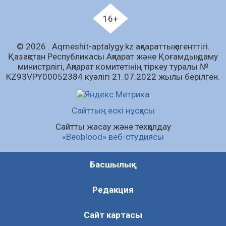
07.08.2026
89
0
16+
«Дауыс беру учаскесін қалай табуға болады?»￼
© 2026 . Аqmeshit-aptalygy.kz ақпараттық агенттігі.
07.08.2026
70
0
Қазақстан Республикасы Ақпарат және Қоғамдық даму
министрлігі, Ақпарат комитетінің тіркеу туралы №
Барлық жаңалық
KZ93VPY00052384 куәлігі 21.07.2022 жылы берілген.
Сайттың ескі нұсқасы
Сайтты жасау және техқолдау
«Beoblood» веб-студиясы
Басшылық
Редакция
Сайт картасы