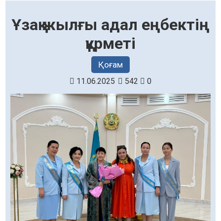
Ұзақ жылғы адал еңбектің
құрметі
Қоғам
11.06.2025
542
0