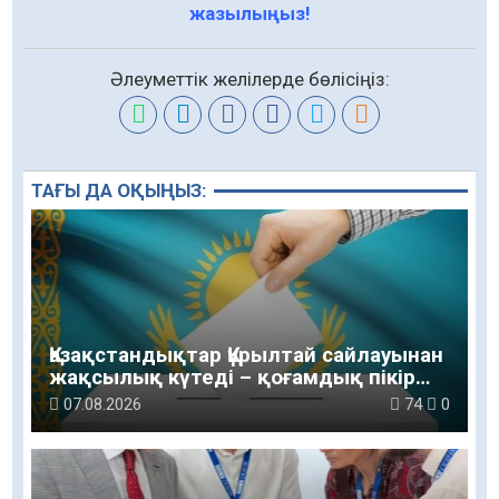
жазылыңыз!
Әлеуметтік желілерде бөлісіңіз:
ТАҒЫ ДА ОҚЫҢЫЗ:
Қазақстандықтар Құрылтай сайлауынан
жақсылық күтеді – қоғамдық пікір
зерттеуі
07.08.2026
74
0