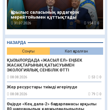
Құрылыс саласының ардагерін
мерейтойымен құттықтады
31.07.2026
154
0
НАЗАРДА
Соңғы
Көп қаралған
ҚЫЗЫЛОРДАДА «ЖАСЫЛ ЕЛ» ЕҢБЕК
ЖАСАҚТАРЫНЫҢ ҚАТЫСУЫМЕН
ЭКОЛОГИЯЛЫҚ СЕНБІЛІК ӨТТІ
08.08.2026
53
0
Жер ресурстары тиімді игерілуде
08.08.2026
79
0
Өңірде «Кең дала-2» бағдарламасы арқылы
80 шаруашылық қаржыландырылды