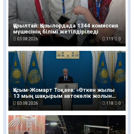
Құрылтай: Қызылордада 1344 комиссия
мүшесінің білімі жетілдіріледі
03.08.2026
119
0
Қасым-Жомарт Тоқаев: «Өткен жылы
13 мың шақырым автокөлік жолын
салу және жөндеу жұмысы
03.08.2026
118
0
жүргізілді»