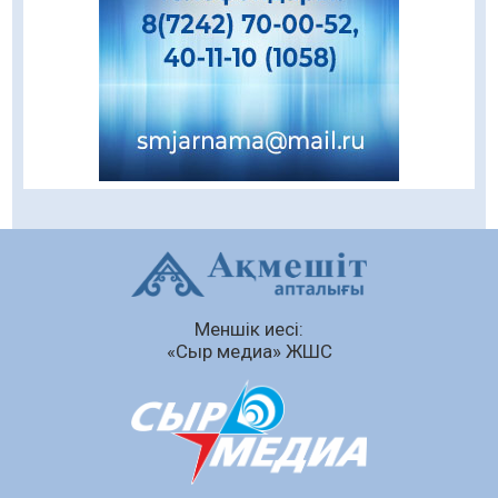
Даналықтың шырағданы, ой-сананың
шамшырағы
08.08.2026
62
0
Кенеге қарсы залалсыздандыру жұмыстары
жүргізілуде
07.08.2026
78
0
Балалардың жазғы демалысындағы
қауіпсіздік – тұрақты бақылауда
07.08.2026
93
0
Сыбайлас жемқорлық
Меншік иесі:
07.08.2026
64
0
«Сыр медиа» ЖШС
Аумақтан тыс соттылық – сот төрелігінің
ашықтығы мен қолжетімділігін арттыру
құралы
07.08.2026
67
0
Білім гранты иегерлерінің тізімі шықты