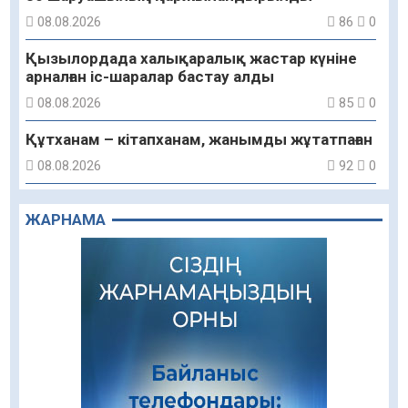
08.08.2026
86
0
Қызылордада халықаралық жастар күніне
арналған іс-шаралар бастау алды
08.08.2026
85
0
Құтханам – кітапханам, жанымды жұтатпаған
08.08.2026
92
0
Құрылыс қарқыны – қала дамуының айғағы
ЖАРНАМА
08.08.2026
89
0
Зәулім ғимараттарда туған жерді түлеткен
азаматтардың қолтаңбасы бар
08.08.2026
235
0
Еңбегі ерлікпен тең мамандық
08.08.2026
85
0