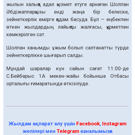
жылын халыққа адал қызмет етуге арнаған Шолпан
Әбдіжаппарқызы енді жаңа бір белеске,
зейнеткерлік өмірге қадам басуда. Бұл — еңбекпен
өткен жылдардың лайықты жалғасы, құрметпен
көмкерілген сәт.
Шолпан ханымды ұжым болып салтанатты түрде
зейнеткерлікке шығарып салды.
Мұндай шаралар күн сайын сағат 11:00-де
С.Бейбарыс 1А мекен-жайы бойынша Отбасы
орталығы ғимаратында өткізілуде.
Жылдам ақпарат алу үшін
Facebook
,
Instagram
желілері мен
Telegram
каналымызға