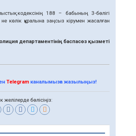
мыстық кодексінің 188 – бабының 3-бөлігі
а не көлік құралына заңсыз кiрумен жасалған
лиция департаментінің баспасөз қызметі
мен
Telegram
каналымызға жазылыңыз!
к желілерде бөлісіңіз: