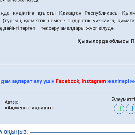
таңда күдіктіге қатысты Қазақстан Республикасы Қыл
тұрғын, қызметтiк немесе өндiрiстiк үй-жайға, қоймағ
қа дейінгі тергеп – тексеру амалдары жүргізілуде.
Қызылорда облысы По
дам ақпарат алу үшін
Facebook
,
Instagram
желілері 
Әлеуметті
Автор:
«Ақмешіт-ақпарат»
А ОҚЫҢЫЗ: