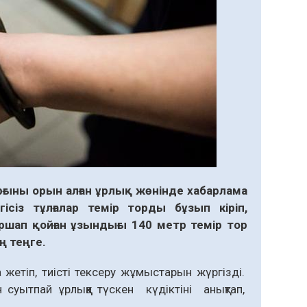
рғыны орын алған ұрлық жөнінде хабарлама
сіз тұлғалар темір торды бұзып кіріп,
шап қойған ұзындығы 140 метр темір тор
ң теңге.
 жетіп, тиісті тексеру жұмыстарын жүргізді.
суытпай ұрлыққа түскен күдіктіні анықтап,