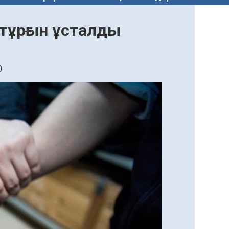
 тұрғын ұсталды
0