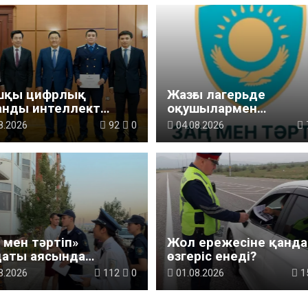
ашқы цифрлық
Жазғы лагерьде
анды интеллект
оқушылармен
алдарының
профилактикалық
8.2026
92
0
04.08.2026
ыстырылымы өтті
кездесу өтті
 мен тәртіп»
Жол ережесіне қанда
даты аясында
өзгеріс енеді?
алардың терезеден
8.2026
112
0
01.08.2026
1
ауының алдын алу
ынша