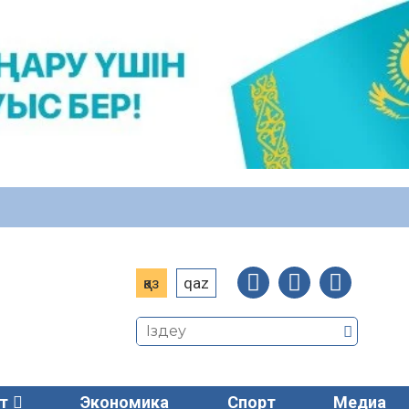
қаз
qaz
т
Экономика
Спорт
Медиа