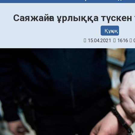
Саяжайға ұрлыққа түскен
Құқық
15.04.2021
1616