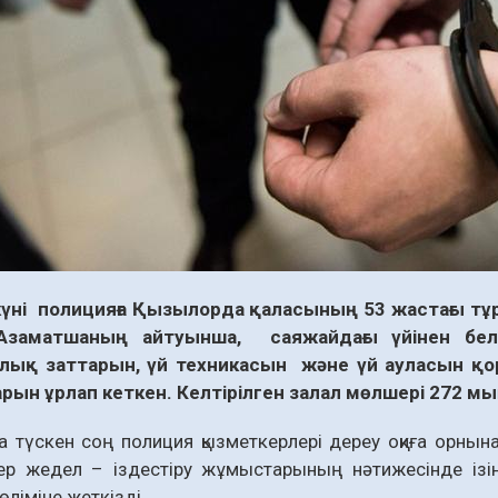
 күні полицияға Қызылорда қаласының 53 жастағы тұ
заматшаның айтуынша, саяжайдағы үйінен белгі
ық заттарын, үй техникасын және үй ауласын қор
рын ұрлап кеткен. Келтірілген залал мөлшері 272 мы
 түскен соң полиция қызметкерлері дереу оқиға орнына
р жедел – іздестіру жұмыстарының нәтижесінде ізін 
өліміне жеткізді.