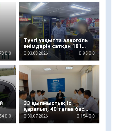
Түнгі уақытта алкоголь
өнімдерін сатқан 181
дүкен иесі әкімшілік
78
0
03.08.2026
95
0
жауапкершілікке
тартылды
й
33 қылмыстық іс
қаралып, 40 тұлғаға бас
бостандығынан айыру
54
0
30.07.2026
154
0
жазасы тағайындалды