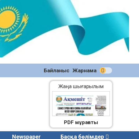
№58
(2270)
04.08.2026
Байланыс
Жарнама
Жаңа шығарылым
PDF мұрағаты
Newspaper
Басқа бөлімдер