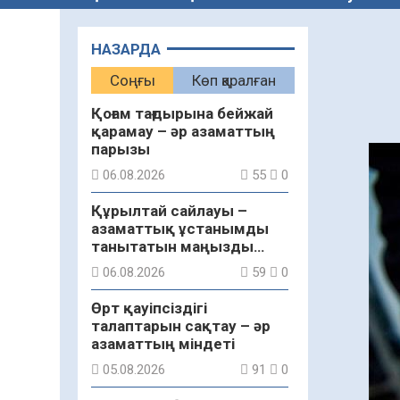
НАЗАРДА
Соңғы
Көп қаралған
Қоғам тағдырына бейжай
қарамау – әр азаматтың
парызы
06.08.2026
55
0
Құрылтай сайлауы –
азаматтық ұстанымды
танытатын маңызды
қадам
06.08.2026
59
0
Өрт қауіпсіздігі
талаптарын сақтау – әр
азаматтың міндеті
05.08.2026
91
0