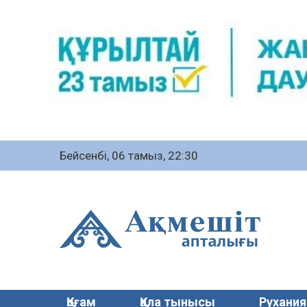
Бейсенбі, 06 тамыз, 22:30
Қоғам
Қала тынысы
Рухания