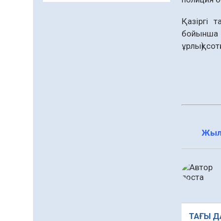
заманауи панно» атты
шеберлік сағаты өтті
Қазіргі 
05.08.2026
63
0
бойынша (
ұрлық) сот
Цифрландыру саласын
дамыту аясында
салынатын жаңа
орталықтың жобасы
05.08.2026
100
0
талқыланды
Құқықтық статистика
және арнайы есепке алу
жөніндегі комитеттің
Жыл
Қызылорда облысы
04.08.2026
88
0
бойынша
департаментінің
Қазақстандықтардың
басшысы тағайындалды
72,3%-ы жаңа Құрылтай
үшін дауыс беруге дайын
04.08.2026
74
0
Мектептен – Ұлттық ұлан
ТАҒЫ Д