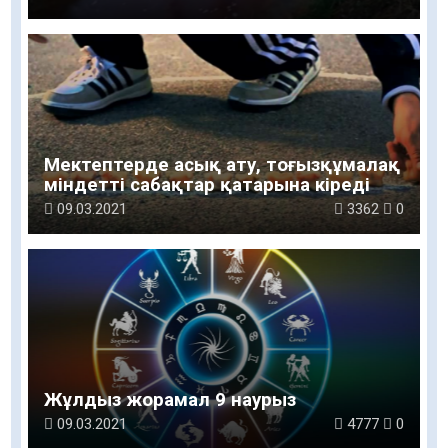
Мектептерде асық ату, тоғызқұмалақ
міндетті сабақтар қатарына кіреді
09.03.2021
3362
0
Жұлдыз жорамал 9 наурыз
09.03.2021
4777
0