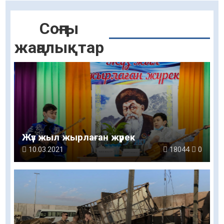
Соңғы
жаңалықтар
Жүз жыл жырлаған жүрек
10.03.2021
18044
0