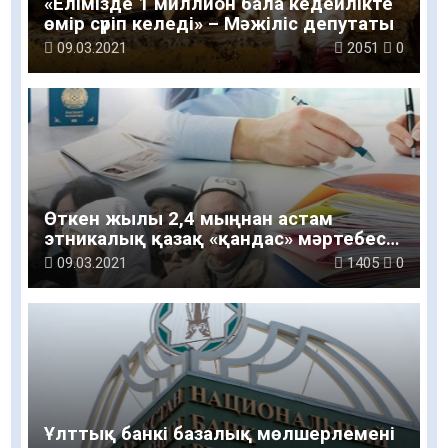
«Елімізде 1 миллион бала кедейлікте
өмір сүріп келеді» – Мәжіліс депутаты
09.03.2021
2051
0
Өткен жылы 2,4 мыңнан астам
этникалық қазақ «қандас» мәртебесін
алды
09.03.2021
1405
0
Ұлттық банкі базалық мөлшерлемені