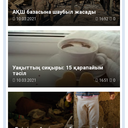
АҚШ базасына шаубыл жасады
10.03.2021
1692
0
Уақыттың сиқыры: 15 қарапайым
тәсіл
10.03.2021
1651
0