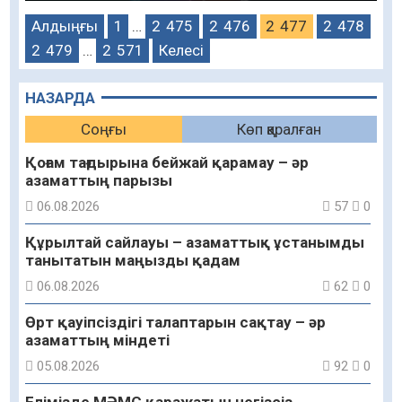
Алдыңғы
1
…
2 475
2 476
2 477
2 478
2 479
…
2 571
Келесі
НАЗАРДА
Соңғы
Көп қаралған
Қоғам тағдырына бейжай қарамау – әр
азаматтың парызы
06.08.2026
57
0
Құрылтай сайлауы – азаматтық ұстанымды
танытатын маңызды қадам
06.08.2026
62
0
Өрт қауіпсіздігі талаптарын сақтау – әр
азаматтың міндеті
05.08.2026
92
0
Елімізде МӘМС қаражатын негізсіз