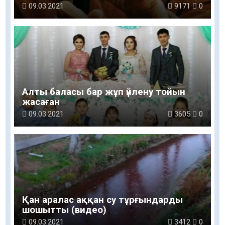
09.03.2021
9171
0
Алты баласы бар жұп үйлену тойын
жасаған
09.03.2021
3605
0
Қан аралас аққан су тұрғындарды
шошытты (видео)
09.03.2021
3412
0