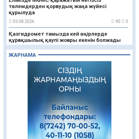
төлемдерден қорғаудың жаңа жүйесі
құрылуда
05.08.2026
90
0
Қазгидромет тамызда кей өңірлерде
құрғақшылық қаупі жоғары екенін болжады
05.08.2026
78
0
ЖАРНАМА
Алғашқы цифрлық жасанды интеллект
құралдарының таныстырылымы өтті
05.08.2026
92
0
«Қайрат» Чемпиондар лигасының іріктеуінде
«Левскиге» есе жіберді
05.08.2026
78
0
«Ұлттық нақыш – заманауи панно» атты
шеберлік сағаты өтті
05.08.2026
63
0