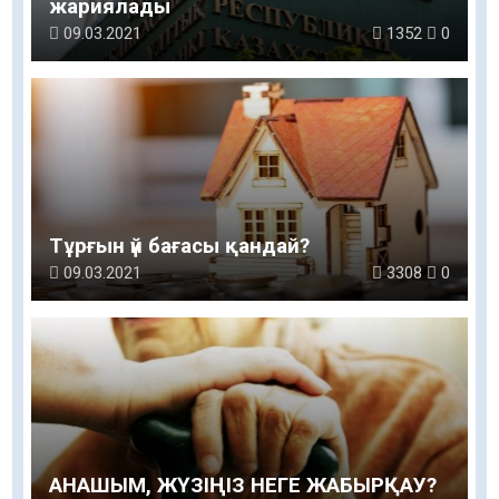
жариялады
09.03.2021
1352
0
Тұрғын үй бағасы қандай?
09.03.2021
3308
0
АНАШЫМ, ЖҮЗІҢІЗ НЕГЕ ЖАБЫРҚАУ?