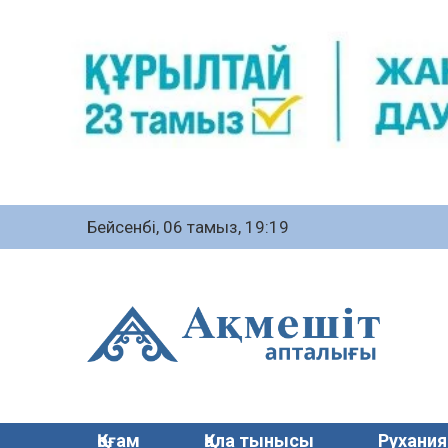
Бейсенбі, 06 тамыз, 19:19
Қоғам
Қала тынысы
Рухания