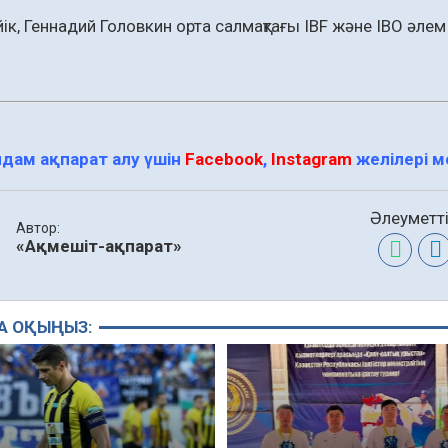
йік, Геннадий Головкин орта салмақтағы IBF және IBO әл
дам ақпарат алу үшін
Facebook
,
Instagram
желілері 
Әлеуметті
Автор:
«Ақмешіт-ақпарат»
А ОҚЫҢЫЗ: