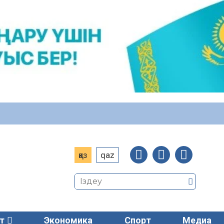
қаз
qaz
т
Экономика
Спорт
Медиа