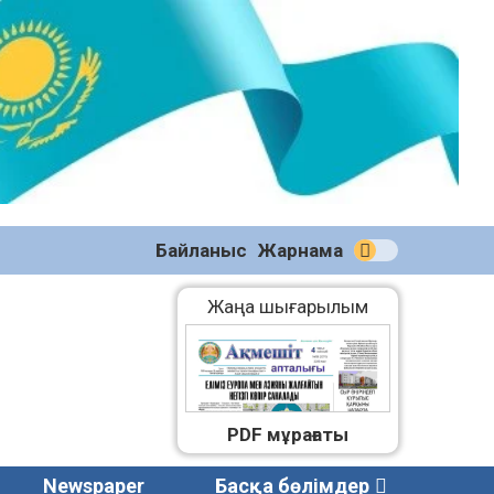
№58
(2270)
04.08.2026
Байланыс
Жарнама
Жаңа шығарылым
PDF мұрағаты
Newspaper
Басқа бөлімдер