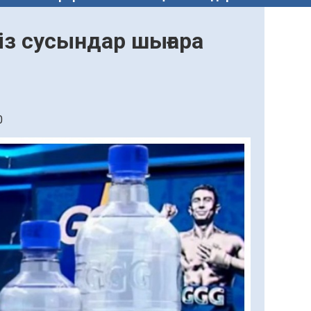
із сусындар шығара
0