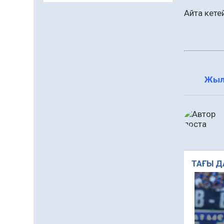
заманауи панно» атты
Айта кете
шеберлік сағаты өтті
05.08.2026
63
0
Цифрландыру саласын
дамыту аясында
салынатын жаңа
Жыл
орталықтың жобасы
05.08.2026
98
0
талқыланды
Құқықтық статистика
және арнайы есепке алу
жөніндегі комитеттің
Қызылорда облысы
04.08.2026
84
0
бойынша
департаментінің
Қазақстандықтардың
ТАҒЫ Д
басшысы тағайындалды
72,3%-ы жаңа Құрылтай
үшін дауыс беруге дайын
04.08.2026
70
0
Мектептен – Ұлттық ұлан