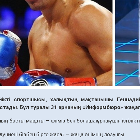
йікті спортшысы, халықтың мақтанышы Геннадий
астады. Бұл туралы 31 арнаның «Информбюро» жаңа
ң басты мақсаты – еліміз бен болашақ ұрпақ үшін ізгілікті
 дүниені бізбен бірге жаса» – жаңа өнімнің лозунгы.