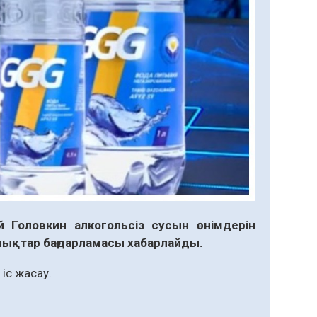
 Головкин алкогольсіз сусын өнімдерін
лықтар бағдарламасы хабарлайды.
 іс жасау.