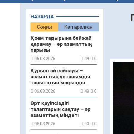
НАЗАРДА
Соңғы
Көп қаралған
Қоғам тағдырына бейжай
қарамау – әр азаматтың
парызы
06.08.2026
49
0
Құрылтай сайлауы –
азаматтық ұстанымды
танытатын маңызды
қадам
06.08.2026
48
0
Өрт қауіпсіздігі
талаптарын сақтау – әр
азаматтың міндеті
05.08.2026
90
0