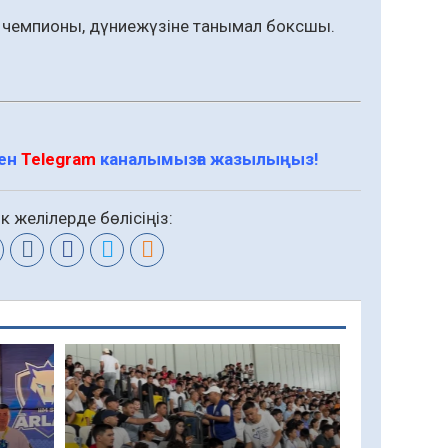
ем чемпионы, дүниежүзіне танымал боксшы.
мен
Telegram
каналымызға жазылыңыз!
к желілерде бөлісіңіз: