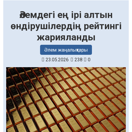
Әлемдегі ең ірі алтын
өндірушілердің рейтингі
жарияланды
Әлем жаңалықтары
23.05.2026
238
0