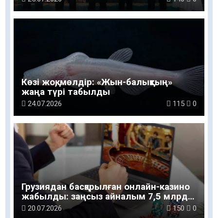
Көзі жоқ, мөлдір: «Жын-балықтың»
жаңа түрі табылды
24.07.2026
115
0
Грузиядан басқарылған онлайн-казино
жабылды: заңсыз айналым 7,5 млрд
теңгеге жеткен
20.07.2026
150
0