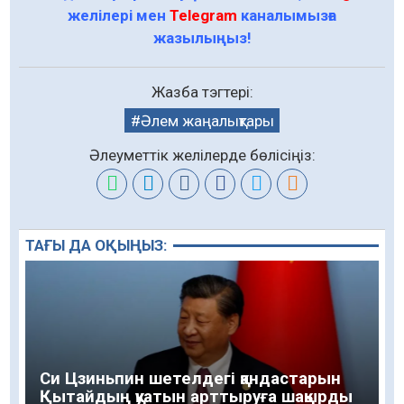
желілері мен
Telegram
каналымызға
жазылыңыз!
Жазба тэгтері:
Әлем жаңалықтары
Әлеуметтік желілерде бөлісіңіз:
ТАҒЫ ДА ОҚЫҢЫЗ:
Си Цзиньпин шетелдегі қандастарын
Қытайдың қуатын арттыруға шақырды