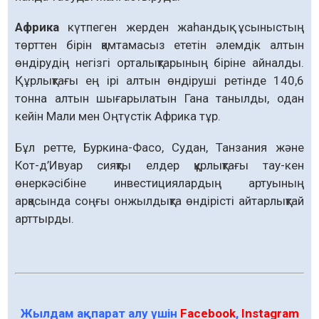
Африка
күтпеген жерден жаһандық ұсыныстың
төрттен бірін қамтамасыз ететін әлемдік алтын
өндірудің негізгі орталықтарының біріне айналды.
Құрлықтағы ең ірі алтын өндіруші ретінде 140,6
тонна алтын шығарылатын Гана танылды, одан
кейін Мали мен Оңтүстік Африка тұр.
Бұл ретте, Буркина-Фасо, Судан, Танзания және
Кот-д’Ивуар сияқты елдер құрлықтағы тау-кен
өнеркәсібіне инвестициялардың артуының
арқасында соңғы онжылдықта өндірісті айтарлықтай
арттырды.
Жылдам ақпарат алу үшін
Facebook
,
Instagram