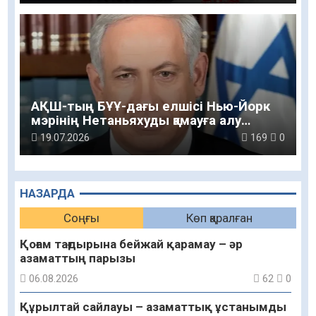
АҚШ-тың БҰҰ-дағы елшісі Нью-Йорк
мэрінің Нетаньяхуды қамауға алу
туралы мәлімдемесін жоққа шығарды
19.07.2026
169
0
НАЗАРДА
Соңғы
Көп қаралған
Қоғам тағдырына бейжай қарамау – әр
азаматтың парызы
06.08.2026
62
0
Құрылтай сайлауы – азаматтық ұстанымды