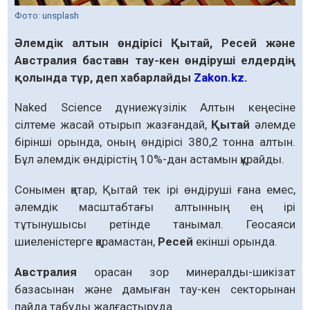
Фото: unsplash
Әлемдік алтын өндірісі Қытай, Ресей және
Австралия бастаған тау-кен өндіруші елдердің
қолында тұр, деп хабарлайды
Zakon.kz.
Naked Science дүниежүзілік Алтын кеңесіне
сілтеме жасай отырып жазғандай,
Қытай
әлемде
бірінші орында, оның өндірісі 380,2 тонна алтын.
Бұл әлемдік өндірістің 10%-дан астамын құрайды.
Сонымен қатар, Қытай тек ірі өндіруші ғана емес,
әлемдік масштабтағы алтынның ең ірі
тұтынушысы ретінде танымал. Геосаяси
шиеленістерге қарамастан,
Ресей
екінші орында.
Австралия
орасан зор минералды-шикізат
базасынан және дамыған тау-кен секторынан
пайда табуды жалғастыруда.