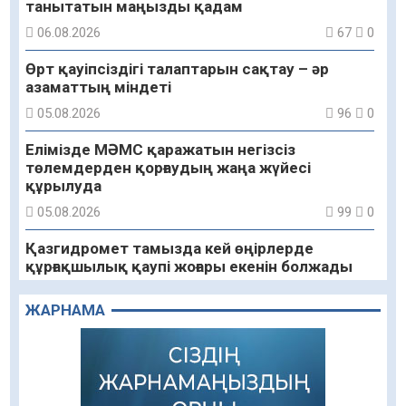
танытатын маңызды қадам
06.08.2026
67
0
Өрт қауіпсіздігі талаптарын сақтау – әр
азаматтың міндеті
05.08.2026
96
0
Елімізде МӘМС қаражатын негізсіз
төлемдерден қорғаудың жаңа жүйесі
құрылуда
05.08.2026
99
0
Қазгидромет тамызда кей өңірлерде
құрғақшылық қаупі жоғары екенін болжады
05.08.2026
81
0
ЖАРНАМА
Алғашқы цифрлық жасанды интеллект
құралдарының таныстырылымы өтті
05.08.2026
97
0