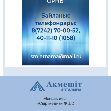
«Қайрат» Чемпиондар лигасының іріктеуінде
«Левскиге» есе жіберді
05.08.2026
83
0
«Ұлттық нақыш – заманауи панно» атты
шеберлік сағаты өтті
05.08.2026
69
0
Цифрландыру саласын дамыту аясында
салынатын жаңа орталықтың жобасы
талқыланды
05.08.2026
107
0
Құқықтық статистика және арнайы есепке
алу жөніндегі комитеттің Қызылорда
облысы бойынша департаментінің басшысы
тағайындалды
04.08.2026
92
0
Меншік иесі:
Қазақстандықтардың 72,3%-ы жаңа
«Сыр медиа» ЖШС
Құрылтай үшін дауыс беруге дайын