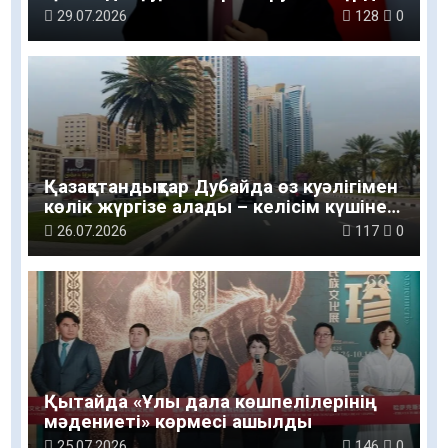
29.07.2026
128
0
Қазақстандықтар Дубайда өз куәлігімен
көлік жүргізе алады – келісім күшіне
енді
26.07.2026
117
0
Қытайда «Ұлы дала көшпелілерінің
мәдениеті» көрмесі ашылды
25.07.2026
146
0