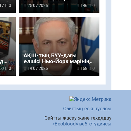
ім
мәдениеті» көрмесі
17
0
25.07.2026
146
0
ашылды
н
АҚШ-тың БҰҰ-дағы
ды:
елшісі Нью-Йорк мэрінің
млрд
Нетаньяхуды қамауға алу
50
0
19.07.2026
168
0
туралы мәлімдемесін
жоққа шығарды
Сайттың ескі нұсқасы
Сайтты жасау және техқолдау
«Beoblood» веб-студиясы