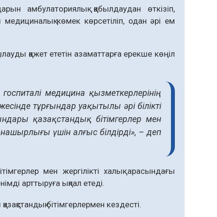
рын амбулаториялық қабылдаудан өткізіп,
 медициналық көмек көрсетіліп, одан әрі ем
ылауды қажет ететін азаматтарға ерекше көңіл
 госпиталі медицина қызметкерлерінің
сінде тұрғындар уақытылы әрі білікті
ндары қазақстандық бітімгерлер мен
нашырлығы үшін алғыс білдірді», – деп
тімгерлер мен жергілікті халық арасындағы
мді арттыруға ықпал етеді.
зақстандық бітімгерлермен кездесті.