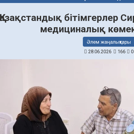
Қазақстандық бітімгерлер С
медициналық көмек
Әлем жаңалықтары
28.06.2026
166
0