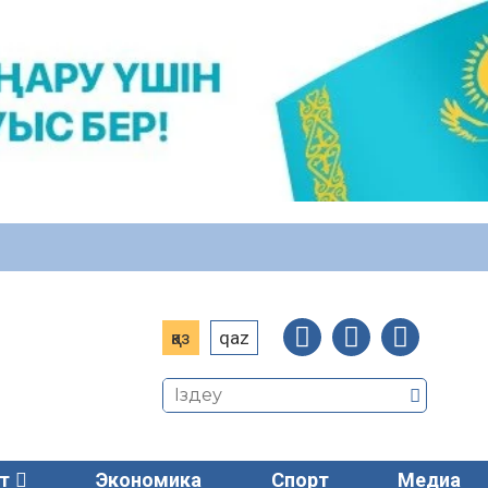
қаз
qaz
т
Экономика
Спорт
Медиа