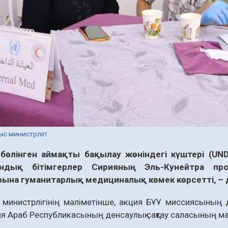
ыс министрлігі
бөлінген аймақты бақылау жөніндегі күштері (U
андық бітімгерлер Сирияның Эль-Кунейтра пр
рына гуманитарлық медициналық көмек көрсетті, –
министрлігінің мәліметінше, акция БҰҰ миссиясының д
ия Араб Республикасының денсаулық сақтау саласының 