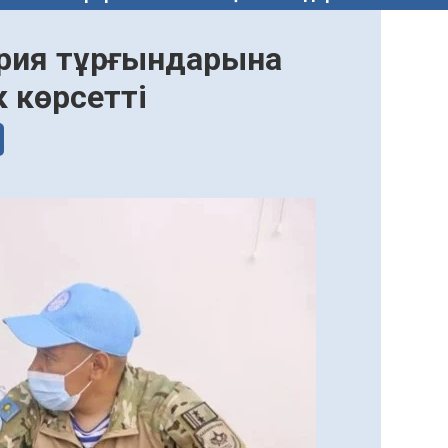
ирия тұрғындарына
 көрсетті