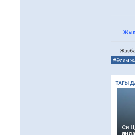
процесті ұйымдастыру»
тақырыбында семинар
04.08.2026
54
0
өткізілді
Шағымнан кейін
Kazakhstan шоколадының
Жыл
құрамы тексерілді:
сараптама не көрсетті
04.08.2026
75
0
Жазба 
Жергілікті тауар
өндірушілерді қолдау
Әлем ж
шаралары күшейтілуде
04.08.2026
78
0
ТАҒЫ Д
Руслан Рүстемұлы облыс
әкімінің кеңесшісі болып
тағайындалды
04.08.2026
158
0
Барлық жаңалық
Си Ц
қан