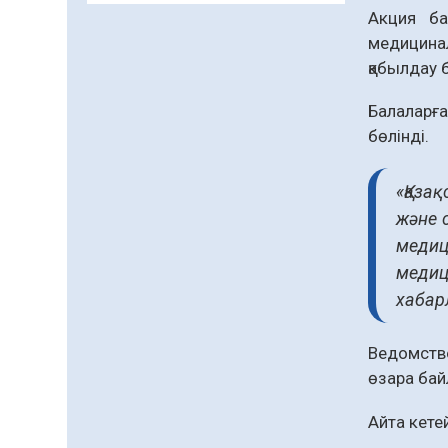
және арнайы есепке алу
Акция ба
жөніндегі комитеттің
медицинал
Қызылорда облысы
04.08.2026
78
0
қабылдау 
бойынша
департаментінің
Қазақстандықтардың
Балаларға
басшысы тағайындалды
72,3%-ы жаңа Құрылтай
бөлінді.
үшін дауыс беруге дайын
04.08.2026
65
0
«Қаза
Мектептен – Ұлттық ұлан
және 
сапына
медиц
04.08.2026
72
0
медиц
хабар
Ағза донорлығы бойынша
ақпараттық-түсіндіру
жұмыстары жүргізілді
Ведомство
04.08.2026
57
0
өзара бай
Трансплантациялық
Айта кете
үйлестіру және донорлық