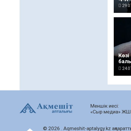
қуат
29.0
Көзі
балы
таб
24.0
Меншік иесі:
«Сыр медиа» Ж
© 2026 . Аqmeshit-aptalygy.kz ақпараттық