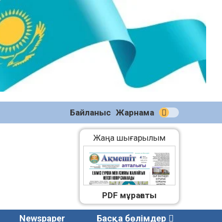
№58
(2270)
04.08.2026
Байланыс
Жарнама
Жаңа шығарылым
PDF мұрағаты
Newspaper
Басқа бөлімдер