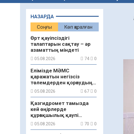
НАЗАРДА
Соңғы
Көп қаралған
Өрт қауіпсіздігі
талаптарын сақтау – әр
азаматтың міндеті
05.08.2026
74
0
Елімізде МӘМС
қаражатын негізсіз
төлемдерден қорғаудың
жаңа жүйесі құрылуда
05.08.2026
67
0
Қазгидромет тамызда
кей өңірлерде
құрғақшылық қаупі
жоғары екенін болжады
05.08.2026
70
0