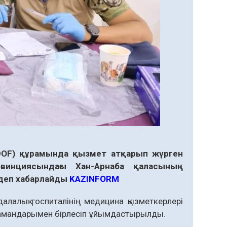
NDOF) құрамында қызмет атқарып жүрген
овинциясындағы Хан-Арнаба қаласының
 деп хабарлайды
KAZINFORM
алалық госпиталінің медицина қызметкерлері
мамандарымен бірлесіп ұйымдастырылды.