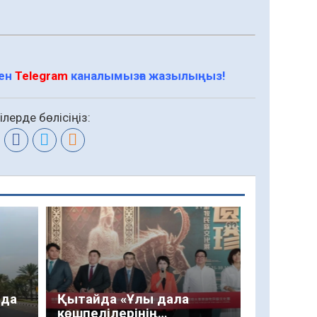
мен
Telegram
каналымызға жазылыңыз!
лерде бөлісіңіз:
йда
Қытайда «Ұлы дала
көшпелілерінің