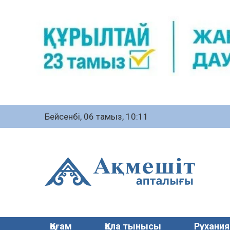
Бейсенбі, 06 тамыз, 10:11
Қоғам
Қала тынысы
Рухания