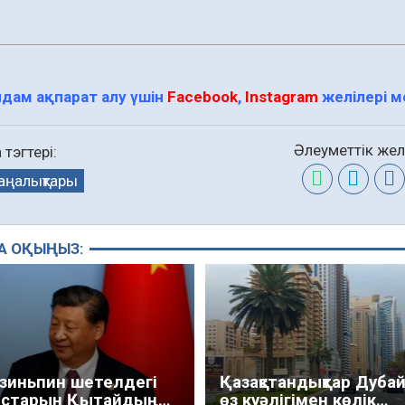
дам ақпарат алу үшін
Facebook
,
Instagram
желілері 
Әлеуметтік желі
тэгтері:
аңалықтары
А ОҚЫҢЫЗ:
зиньпин шетелдегі
Қазақстандықтар Дуба
дастарын Қытайдың
өз куәлігімен көлік