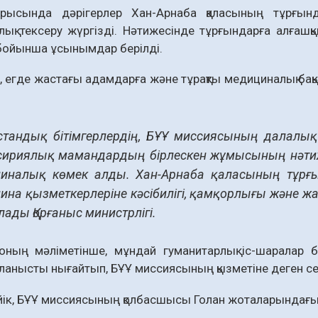
рысында дәрігерлер Хан-Арнаба қаласының тұрғында
ық тексеру жүргізді. Нәтижесінде тұрғындарға алғашқы
бойынша ұсынымдар берілді.
, егде жастағы адамдарға және тұрақты медициналық бақ
қстандық бітімгерлердің, БҰҰ миссиясының далалық
сириялық мамандардың бірлескен жұмысының нәтиже
иналық көмек алды. Хан-Арнаба қаласының тұрғы
ина қызметкерлеріне кәсібилігі, қамқорлығы және жа
лады Қорғаныс министрлігі.
ның мәліметінше, мұндай гуманитарлық іс-шаралар бі
ланысты нығайтып, БҰҰ миссиясының қызметіне деген сені
йік, БҰҰ миссиясының қолбасшысы Голан жоталарындағы қа