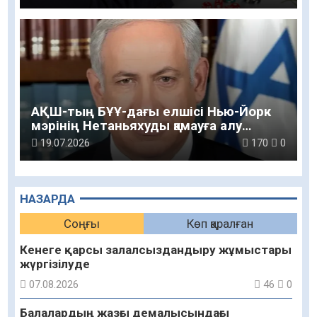
АҚШ-тың БҰҰ-дағы елшісі Нью-Йорк
мэрінің Нетаньяхуды қамауға алу
туралы мәлімдемесін жоққа шығарды
19.07.2026
170
0
НАЗАРДА
Соңғы
Көп қаралған
Кенеге қарсы залалсыздандыру жұмыстары
жүргізілуде
07.08.2026
46
0
Балалардың жазғы демалысындағы