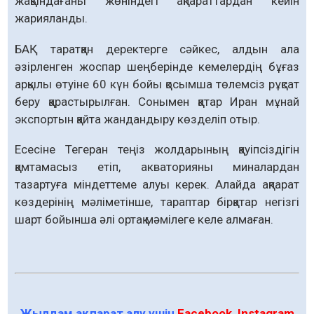
жақындағаны жөніндегі ақпараттардан кейін
жарияланды.
БАҚ таратқан деректерге сәйкес, алдын ала
әзірленген жоспар шеңберінде кемелердің бұғаз
арқылы өтуіне 60 күн бойы қосымша төлемсіз рұқсат
беру қарастырылған. Сонымен қатар Иран мұнай
экспортын қайта жандандыру көзделіп отыр.
Есесіне Тегеран теңіз жолдарының қауіпсіздігін
қамтамасыз етіп, акваторияны миналардан
тазартуға міндеттеме алуы керек. Алайда ақпарат
көздерінің мәліметінше, тараптар бірқатар негізгі
шарт бойынша әлі ортақ мәмілеге келе алмаған.
Жылдам ақпарат алу үшін
Facebook
,
Instagram