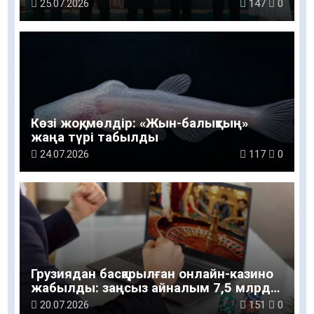
25.07.2026
147
0
Көзі жоқ, мөлдір: «Жын-балықтың»
жаңа түрі табылды
24.07.2026
117
0
Грузиядан басқарылған онлайн-казино
жабылды: заңсыз айналым 7,5 млрд
теңгеге жеткен
20.07.2026
151
0