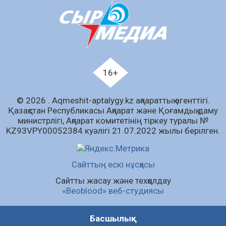
Құрылтай сайлауы – азаматтық ұстанымды
танытатын маңызды қадам
06.08.2026
76
0
Қызылордада «Саналы ұрпақ – жарқын
16+
болашақ» атты кеңейтілген мәжіліс өтті
06.08.2026
74
0
© 2026 . Аqmeshit-aptalygy.kz ақпараттық агенттігі.
Open Air: Қызылорда облысы полиция
Қазақстан Республикасы Ақпарат және Қоғамдық даму
департаменті 20 мыңнан астам көрерменнің
министрлігі, Ақпарат комитетінің тіркеу туралы №
қауіпсіздігін қамтамасыз етті
KZ93VPY00052384 куәлігі 21.07.2022 жылы берілген.
06.08.2026
55
0
Барлық жаңалық
Сайттың ескі нұсқасы
Сайтты жасау және техқолдау
«Beoblood» веб-студиясы
Басшылық