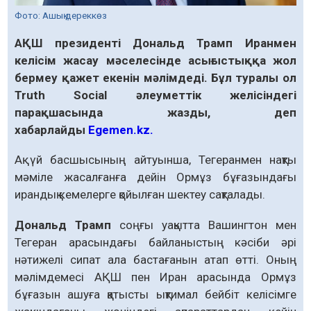
Фото: Ашық дереккөз
АҚШ президенті Дональд Трамп Иранмен
келісім жасау мәселесінде асығыстыққа жол
бермеу қажет екенін мәлімдеді. Бұл туралы ол
Truth Social әлеуметтік желісіндегі
парақшасында жазды, деп
хабарлайды
Egemen.kz.
Ақ үй басшысының айтуынша, Тегеранмен нақты
мәміле жасалғанға дейін Ормұз бұғазындағы
ирандық кемелерге қойылған шектеу сақталады.
Дональд Трамп
соңғы уақытта Вашингтон мен
Тегеран арасындағы байланыстың кәсіби әрі
нәтижелі сипат ала бастағанын атап өтті. Оның
мәлімдемесі АҚШ пен Иран арасында Ормұз
бұғазын ашуға қатысты ықтимал бейбіт келісімге