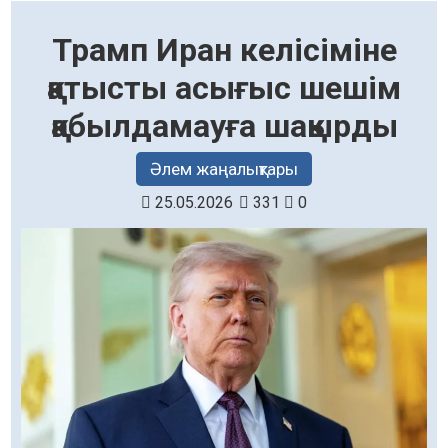
Трамп Иран келісіміне
қатысты асығыс шешім
қабылдамауға шақырды
Әлем жаңалықтары
25.05.2026
331
0