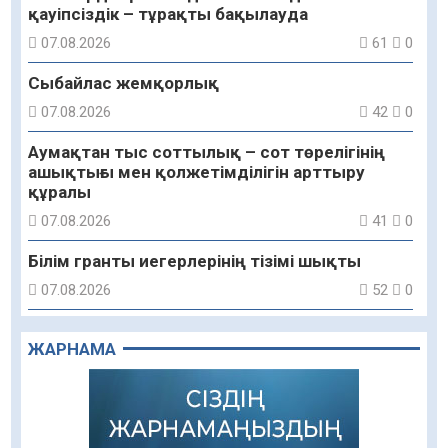
қауіпсіздік – тұрақты бақылауда
07.08.2026
61
0
Сыбайлас жемқорлық
07.08.2026
42
0
Аумақтан тыс соттылық – сот төрелігінің
ашықтығы мен қолжетімділігін арттыру
құралы
07.08.2026
41
0
Білім гранты иегерлерінің тізімі шықты
07.08.2026
52
0
«Дауыс беру учаскесін қалай табуға болады?»￼
ЖАРНАМА
07.08.2026
44
0
Қазақстандықтар Құрылтай сайлауынан
жақсылық күтеді – қоғамдық пікір зерттеуі
07.08.2026
47
0