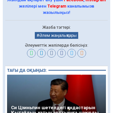
желілері мен
Telegram
каналымызға
жазылыңыз!
Жазба тэгтері:
Әлем жаңалықтары
Әлеуметтік желілерде бөлісіңіз:
ТАҒЫ ДА ОҚЫҢЫЗ:
Си Цзиньпин шетелдегі қандастарын
Қытайдың қуатын арттыруға шақырды