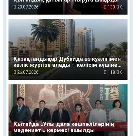
29.07.2026
130
0
Қазақстандықтар Дубайда өз куәлігімен
көлік жүргізе алады – келісім күшіне
енді
26.07.2026
118
0
Қытайда «Ұлы дала көшпелілерінің
мәдениеті» көрмесі ашылды