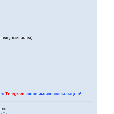
богының чемпионы)
мен
Telegram
каналымызға жазылыңыз!
сіңіз: