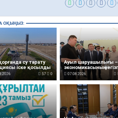
А ОҚЫҢЫЗ:
қорғанда су тарату
Ауыл шаруашылығы – 
циясы іске қосылды
экономикасының негізг
тірегі
8.2026
57
0
07.08.2026