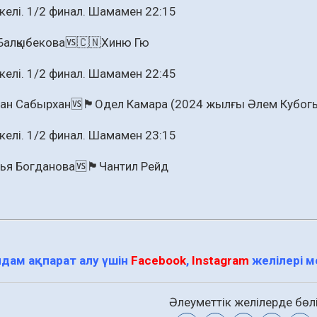
 келі. 1/2 финал. Шамамен 22:15
Балқыбекова🆚🇨🇳Хиню Гю
 келі. 1/2 финал. Шамамен 22:45
н Сабырхан🆚🏴󠁧󠁢󠁥󠁮󠁧󠁿Одел Камара (2024 жылғы Әлем Ку
 келі. 1/2 финал. Шамамен 23:15
Богданова🆚🏴󠁧󠁢󠁥󠁮󠁧󠁿Чантил Рейд
дам ақпарат алу үшін
Facebook
,
Instagram
желілері 
Әлеуметтік желілерде бөлі