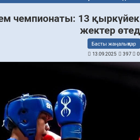
лем чемпионаты: 13 қыркүйек
жектер өтед
Басты жаңалықтар
13.09.2025
397
0