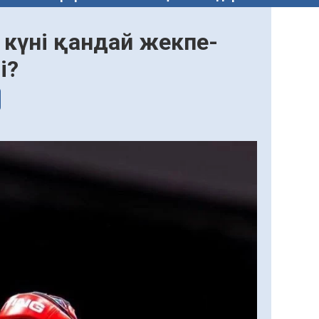
 күні қандай жекпе-
і?