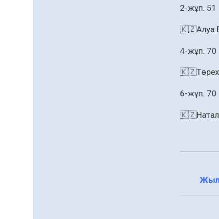
2-жұп. 51
🇰🇿Алуа 
4-жұп. 70
🇰🇿Төреха
6-жұп. 70
🇰🇿Наталья 
Жыл