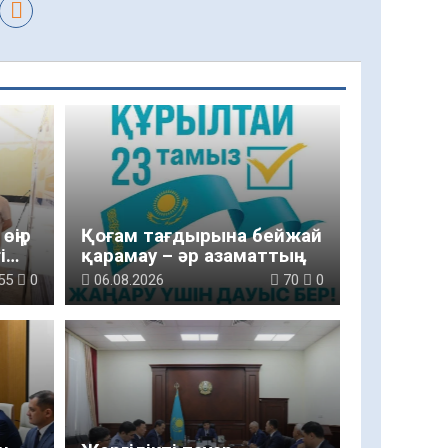
өңір
Қоғам тағдырына бейжай
і
қарамау – әр азаматтың
парызы
55
0
06.08.2026
70
0