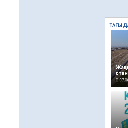
ТАҒЫ Д
Жаңа
стан
07.0