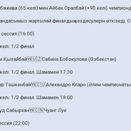
бікеева (65 келі) мен Айбек Оралбай (+90 келі) чемпионды
тандасымыз жартылай финалдық кездесулерін өткізеді. Од
 сессия (16:00)
келі. 1/2 финал
м Қызайбай🆚🇺🇿Сабина Бобокулова (Өзбекстан)
 келі. 1/2 финал. Шамамен 17:30
р Тәшкенбай🆚🇨🇺Алехандро Кларо (Әлем чемпионатын
 келі. 1/2 финал. Шамамен 18:00
ұд Сабырхан🆚🇨🇳Чуанг Луи
ессия (22:00)