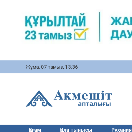
Жұма, 07 тамыз, 13:36
Қоғам
Қала тынысы
Рухания