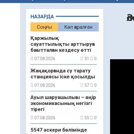
Ә
НАЗАРДА
Соңғы
Көп қаралған
Қаржылық
сауаттылықты арттыруға
бағытталған кездесу өтті
07.08.2026
51
0
Жаңақорғанда су тарату
станциясы іске қосылды
07.08.2026
57
0
Ауыл шаруашылығы – өңір
экономикасының негізгі
тірегі
07.08.2026
55
0
5547 әскери бөлімінде