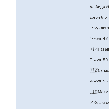
жаңа жүйесі құрылуда
05.08.2026
106
0
Ал Аида Ә
Қазгидромет тамызда
кей өңірлерде
Ертең 6 о
құрғақшылық қаупі
жоғары екенін болжады
📍Күндізгі
05.08.2026
86
0
1-жұп. 48 
Алғашқы цифрлық
жасанды интеллект
құралдарының
🇰🇿Назы
таныстырылымы өтті
05.08.2026
100
0
7-жұп. 50
«Қайрат» Чемпиондар
лигасының іріктеуінде
🇰🇿Санжа
«Левскиге» есе жіберді
9-жұп. 55
05.08.2026
88
0
🇰🇿Махм
Барлық жаңалық
📍Кешкі с