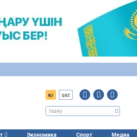
қаз
qaz
т
Экономика
Спорт
Медиа