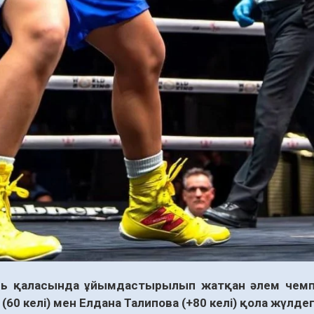
ль қаласында ұйымдастырылып жатқан әлем чемп
(60 келі) мен Елдана Талипова (+80 келі) қола жүлде