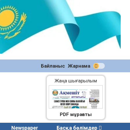
№58
(2270)
04.08.2026
Байланыс
Жарнама
Жаңа шығарылым
PDF мұрағаты
Newspaper
Басқа бөлімдер