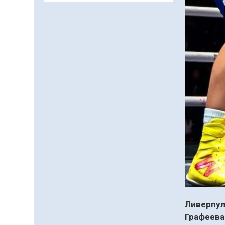
департаменті 20 мыңнан
астам көрерменнің
06.08.2026
38
0
қауіпсіздігін қамтамасыз
етті
Қазақстан Орталық
Азиядағы көшуге ең
қолайлы ел атанды
06.08.2026
34
0
Жаңақорған ауданында
құс фабрикасы ашылды
06.08.2026
37
0
Өрт қауіпсіздігі
талаптарын сақтау – әр
азаматтың міндеті
05.08.2026
99
0
Елімізде МӘМС
Ливерпу
қаражатын негізсіз
төлемдерден қорғаудың
Графеева 