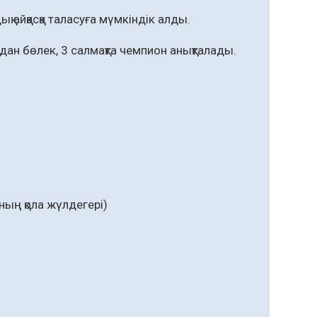
қ айқасқа таласуға мүмкіндік алды.
ан бөлек, 3 салмақта чемпион анықталады.
ың қола жүлдегері)