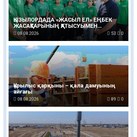
ҚЫЗЫЛОРДАДА «ЖАСЫЛ ЕЛ» ЕҢБЕК
ЖАСАҚТАРЫНЫҢ ҚАТЫСУЫМЕН
ЭКОЛОГИЯЛЫҚ СЕНБІЛІК ӨТТІ
08.08.2026
53
0
Құрылыс қарқыны – қала дамуының
айғағы
08.08.2026
89
0