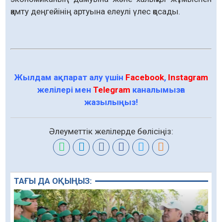
қамту деңгейінің артуына елеулі үлес қосады.
Жылдам ақпарат алу үшін
Facebook
,
Instagram
желілері мен
Telegram
каналымызға
жазылыңыз!
Әлеуметтік желілерде бөлісіңіз:
ТАҒЫ ДА ОҚЫҢЫЗ: