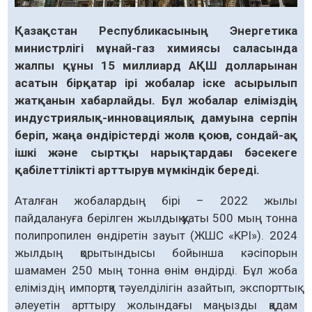
Қазақстан Республикасының Энергетика
министрлігі мұнай-газ химиясы саласында
жалпы құны 15 миллиард АҚШ долларынан
асатын бірқатар ірі жобалар іске асырылып
жатқанын хабарлайды. Бұл жобалар еліміздің
индустриялық-инновациялық дамуына серпін
беріп, жаңа өндірістерді жолға қоюға, сондай-ақ
ішкі және сыртқы нарықтардағы бәсекеге
қабілеттілікті арттыруға мүмкіндік береді.
Аталған жобалардың бірі – 2022 жылы
пайдалануға берілген жылдық қуаты 500 мың тонна
полипропилен өндіретін зауыт (ЖШС «KPI»). 2024
жылдың қорытындысы бойынша кәсіпорын
шамамен 250 мың тонна өнім өндірді. Бұл жоба
еліміздің импортқа тәуелділігін азайтып, экспорттық
әлеуетін арттыру жолындағы маңызды қадам