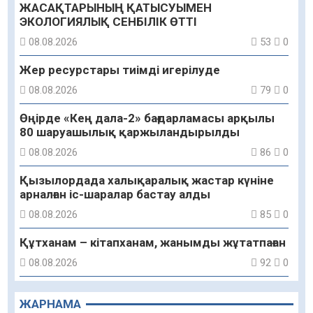
ЖАСАҚТАРЫНЫҢ ҚАТЫСУЫМЕН
ЭКОЛОГИЯЛЫҚ СЕНБІЛІК ӨТТІ
08.08.2026
53
0
Жер ресурстары тиімді игерілуде
08.08.2026
79
0
Өңірде «Кең дала-2» бағдарламасы арқылы
80 шаруашылық қаржыландырылды
08.08.2026
86
0
Қызылордада халықаралық жастар күніне
арналған іс-шаралар бастау алды
08.08.2026
85
0
Құтханам – кітапханам, жанымды жұтатпаған
08.08.2026
92
0
Құрылыс қарқыны – қала дамуының айғағы
ЖАРНАМА
08.08.2026
89
0