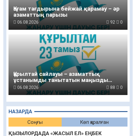
Қоғам тағдырына бейжай қарамау – әр
азаматтың парызы
06.08.2026
92
0
Құрылтай сайлауы – азаматтық
ұстанымды танытатын маңызды
қадам
06.08.2026
88
0
НАЗАРДА
Соңғы
Көп қаралған
ҚЫЗЫЛОРДАДА «ЖАСЫЛ ЕЛ» ЕҢБЕК