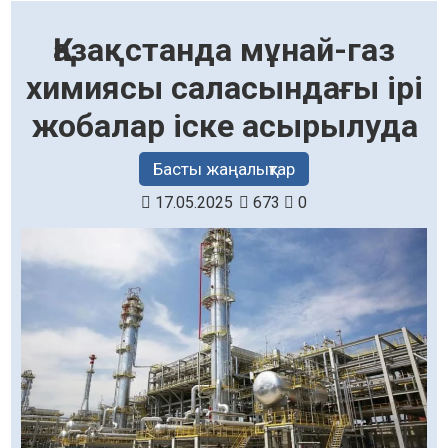
Қазақстанда мұнай-газ
химиясы саласындағы ірі
жобалар іске асырылуда
Басты жаңалықтар
17.05.2025
673
0