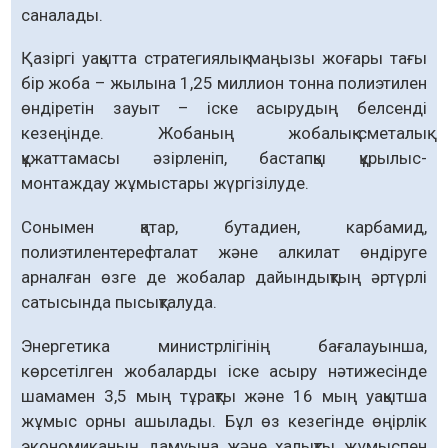
саналады.
Қазіргі уақытта стратегиялық маңызы жоғары тағы
бір жоба – жылына 1,25 миллион тонна полиэтилен
өндіретін зауыт – іске асырудың белсенді
кезеңінде. Жобаның жобалық-сметалық
құжаттамасы әзірленіп, бастапқы құрылыс-
монтаждау жұмыстары жүргізілуде.
Сонымен қатар, бутадиен, карбамид,
полиэтилентерефталат және алкилат өндіруге
арналған өзге де жобалар дайындықтың әртүрлі
сатысында пысықталуда.
Энергетика министрлігінің бағалауынша,
көрсетілген жобаларды іске асыру нәтижесінде
шамамен 3,5 мың тұрақты және 16 мың уақытша
жұмыс орны ашылады. Бұл өз кезегінде өңірлік
экономиканың дамуына және халықты жұмыспен