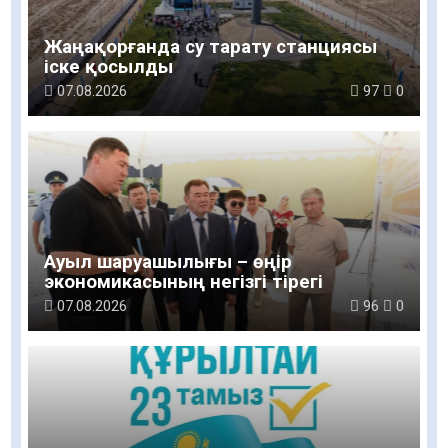
Жаңақорғанда су тарату станциясы
іске қосылды
07.08.2026
97
0
Ауыл шаруашылығы – өңір
экономикасының негізгі тірегі
07.08.2026
96
0