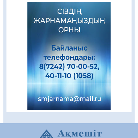
Зәулім ғимараттарда туған жерді түлеткен
азаматтардың қолтаңбасы бар
08.08.2026
235
0
Еңбегі ерлікпен тең мамандық
08.08.2026
85
0
Даналықтың шырағданы, ой-сананың
шамшырағы
08.08.2026
62
0
Кенеге қарсы залалсыздандыру жұмыстары
жүргізілуде
07.08.2026
78
0
Балалардың жазғы демалысындағы
қауіпсіздік – тұрақты бақылауда
07.08.2026
93
0