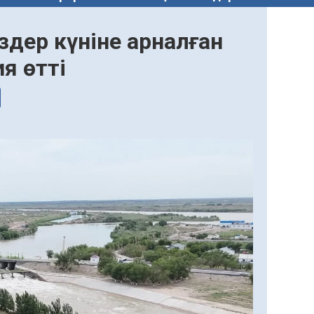
дер күніне арналған
я өтті