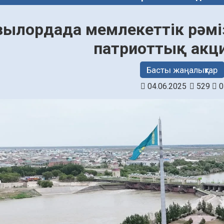
зылордада мемлекеттік рәміз
патриоттық акци
Басты жаңалықтар
04.06.2025
529
0