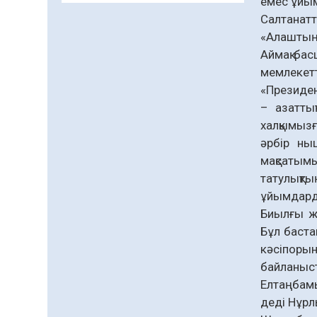
емес ұйым
Даналықтың шырағданы,
Салтанат
ой-сананың шамшырағы
«Алаштың 
08.08.2026
62
0
Аймақ бас
мемлекетт
Кенеге қарсы
«Президен
залалсыздандыру
жұмыстары жүргізілуде
– азаттық
халқымызғ
07.08.2026
78
0
әрбір ны
Балалардың жазғы
мақсатым
демалысындағы
татулықт
қауіпсіздік – тұрақты
ұйымдарды
бақылауда
07.08.2026
93
0
Биылғы ж
Бұл баста
Сыбайлас жемқорлық
кәсіпор
07.08.2026
64
0
байланыст
Аумақтан тыс соттылық
Елтаңбамы
– сот төрелігінің
деді Нұр
ашықтығы мен