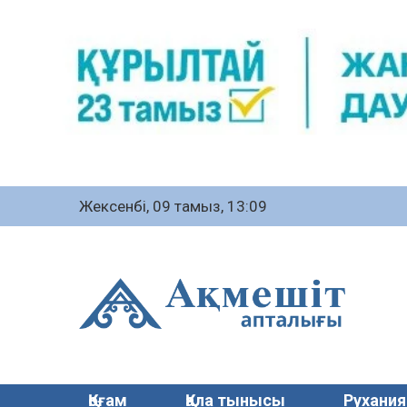
Жексенбі, 09 тамыз, 13:09
Қоғам
Қала тынысы
Рухания