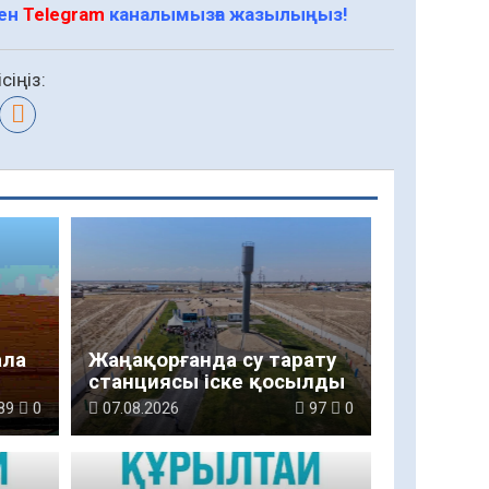
мен
Telegram
каналымызға жазылыңыз!
сіңіз:
ала
Жаңақорғанда су тарату
станциясы іске қосылды
89
0
07.08.2026
97
0