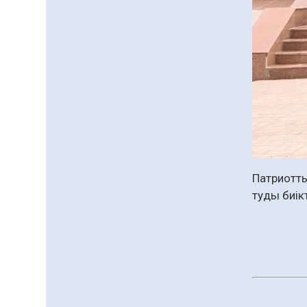
Патриотты
туды биік