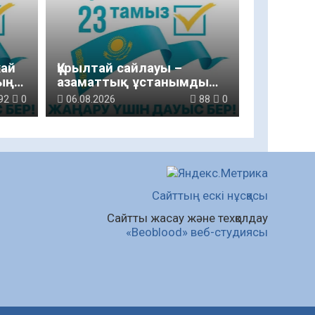
жай
Құрылтай сайлауы –
ың
азаматтық ұстанымды
танытатын маңызды
92
0
06.08.2026
88
0
қадам
Сайттың ескі нұсқасы
Сайтты жасау және техқолдау
«Beoblood» веб-студиясы