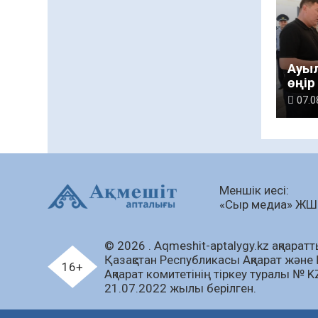
Ауы
өңір
негіз
07.0
Меншік иесі:
«Сыр медиа» Ж
© 2026 . Аqmeshit-aptalygy.kz ақпараттық
Қазақстан Республикасы Ақпарат және 
16+
Ақпарат комитетінің тіркеу туралы № 
21.07.2022 жылы берілген.