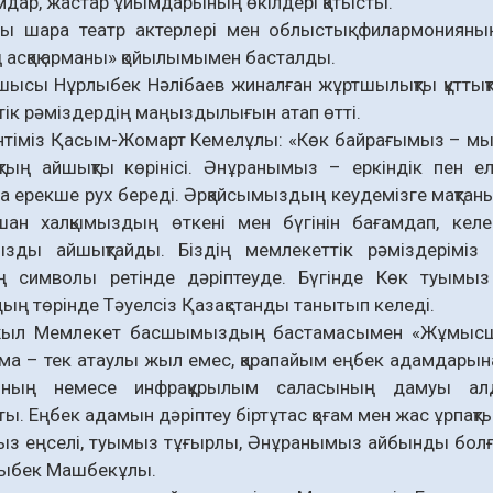
дар, жастар ұйымдарының өкілдері қатысты.
ты шара театр актерлері мен облыстық филармонияның
асқақ арманы» қойылымымен басталды.
шысы Нұрлыбек Нәлібаев жиналған жұртшылықты құттықта
ік рәміздердің маңыздылығын атап өтті.
тіміз Қасым-Жомарт Кемелұлы: «Көк байрағымыз – мызғ
тың айшықты көрінісі. Әнұранымыз – еркіндік пен ел
а ерекше рух береді. Әрқайсымыздың кеудемізге мақтан
шан халқымыздың өткені мен бүгінін бағамдап, келе
ызды айшықтайды. Біздің мемлекеттік рәміздеріміз 
ың символы ретінде дәріптеуде. Бүгінде Көк туымыз 
ң төрінде Тәуелсіз Қазақстанды танытып келеді.
ыл Мемлекет басшымыздың бастамасымен «Жұмысш
ма – тек атаулы жыл емес, қарапайым еңбек адамдарына 
ынның немесе инфрақұрылым саласының дамуы а
ы. Еңбек адамын дәріптеу біртұтас қоғам мен жас ұрпақт
з еңселі, туымыз тұғырлы, Әнұранымыз айбынды болғай
лыбек Машбекұлы.