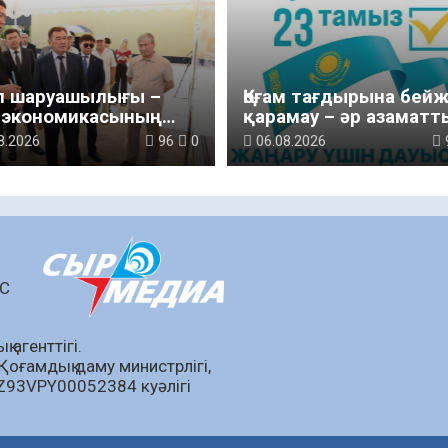
л шаруашылығы –
Қоғам тағдырына бей
 экономикасының
қарамау – әр азаматт
гі тірегі
парызы
8.2026
96
0
06.08.2026
ШС
 агенттігі.
Қоғамдық даму министрлігі,
KZ93VPY00052384 куәлігі