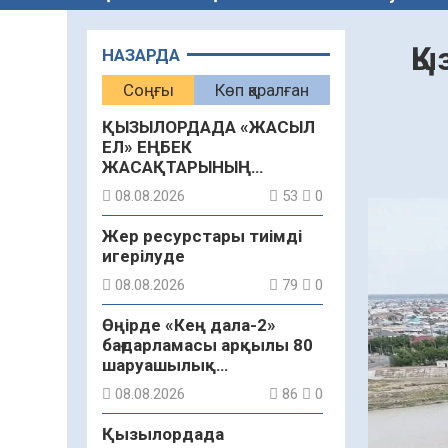
Қы
НАЗАРДА
Соңғы
Көп қаралған
ҚЫЗЫЛОРДАДА «ЖАСЫЛ
ЕЛ» ЕҢБЕК
ЖАСАҚТАРЫНЫҢ
ҚАТЫСУЫМЕН
08.08.2026
53
0
ЭКОЛОГИЯЛЫҚ СЕНБІЛІК
ӨТТІ
Жер ресурстары тиімді
игерілуде
08.08.2026
79
0
Өңірде «Кең дала-2»
бағдарламасы арқылы 80
шаруашылық
қаржыландырылды
08.08.2026
86
0
Қызылордада