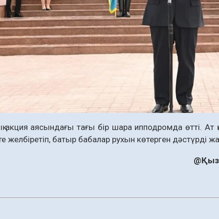
қ акция аясындағы тағы бір шара ипподромда өтті. Ат
те желбіретіп, батыр бабалар рухын көтерген дәстүрді ж
@Қызы