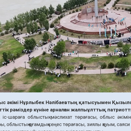
лыс әкімі Нұрлыбек Нәлібаевтың қатысуымен Қызыл
тік рәміздер күніне арналған жалпыұлттық патриотт
 іс-шараға облыстық мәслихат төрағасы, облыс әкіміні
, облыстық қоғамдық кеңес төрағасы, зиялы қауым, саяси 