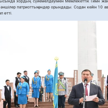
ысында хордың сүйемелдеуімен Мемлекеттік Гимн жан
і әншілер патриоттық әндер орындады. Содан кейін 10 а
п өтті.