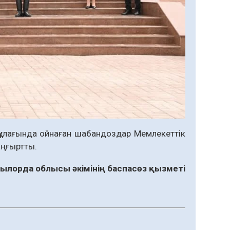
 құлағында ойнаған шабандоздар Мемлекеттік
аңғыртты.
лорда облысы әкімінің баспасөз қызметі