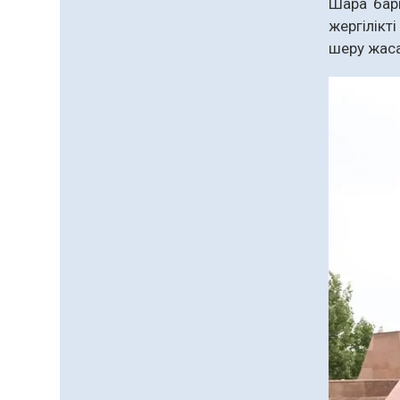
Шара бар
қолжетімділігін арттыру
07.08.2026
67
0
жергілікт
құралы
шеру жаса
Білім гранты иегерлерінің
тізімі шықты
07.08.2026
89
0
«Дауыс беру учаскесін
қалай табуға болады?»￼
07.08.2026
70
0
Барлық жаңалық