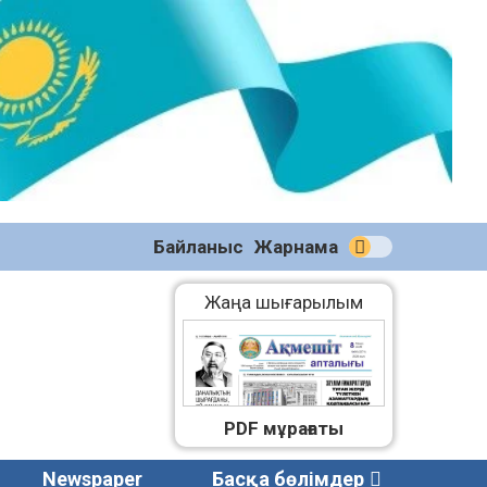
№59
(2271)
08.08.2026
Байланыс
Жарнама
Жаңа шығарылым
PDF мұрағаты
Newspaper
Басқа бөлімдер