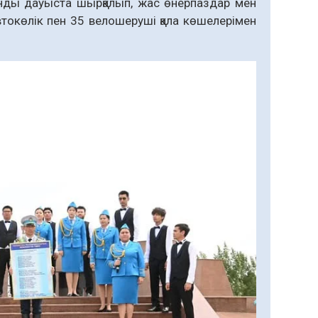
ды дауыста шырқалып, жас өнерпаздар мен
втокөлік пен 35 велошеруші қала көшелерімен