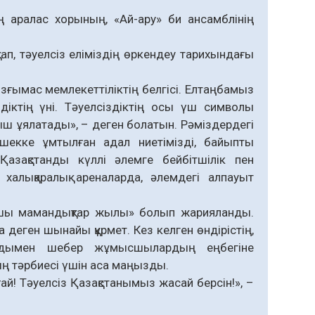
 аралас хорының, «Ай-ару» би ансамблінің
п, тәуелсіз еліміздің өркендеу тарихындағы
ымас мемлекеттіліктің белгісі. Елтаңбамыз
діктің үні. Тәуелсіздіктің осы үш символы
ыш ұялатады», – деген болатын. Рәміздердегі
шекке ұмтылған адал ниетімізді, байыпты
Қазақстанды күллі әлемге бейбітшілік пен
халықаралық ареналарда, әлемдегі алпауыт
ы мамандықтар жылы» болып жарияланды.
деген шынайы құрмет. Кез келген өндірістің,
лдымен шебер жұмысшылардың еңбегіне
ың тәрбиесі үшін аса маңызды.
! Тәуелсіз Қазақстанымыз жасай берсін!», –