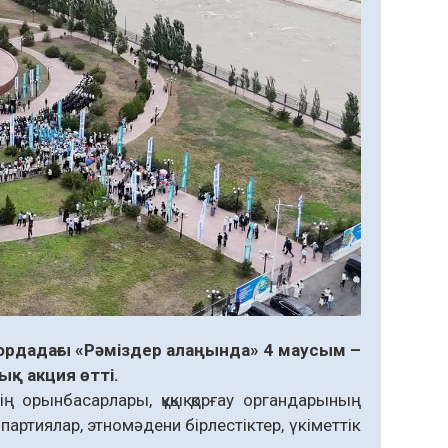
ордадағы «Рәміздер алаңында» 4 маусым –
ық акция өтті.
ң орынбасарлары, құқық қорғау органдарының
партиялар, этномәдени бірлестіктер, үкіметтік