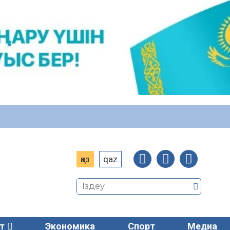
қаз
qaz
т
Экономика
Спорт
Медиа