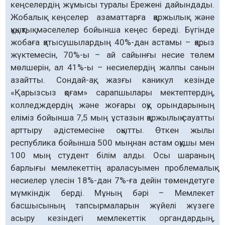
кеңселердің жұмысы туралы Ережені дайындады.
Жобалық кеңселер азаматтарға қаржылық және
құқықтық мәселелер бойынша кеңес береді. Бүгінде
жобаға қатысушылардың 40%-дан астамы – қарыз
жүктемесін, 70%-ы – ай сайынғы несие төлем
мөлшерін, ал 41%-ы – несиелердің жалпы санын
азайтты. Сондай-ақ, жазғы каникул кезінде
«Қарызсыз қоғам» сарапшылары мектептердің,
колледждердің және жоғары оқу орындарының
еліміз бойынша 7,5 мың ұстазын қаржылық сауатты
арттыру әдістемесіне оқытты. Өткен жылы
республика бойынша 500 мыңнан астам оқушы мен
100 мың студент білім алды. Осы шараның
барлығы мемлекеттің араласуымен проблемалық
несиелер үлесін 18%-дан 7%-ға дейін төмендетуге
мүмкіндік берді. Мұның бәрі – Мемлекет
басшысының тапсырмаларын жүйелі жүзеге
асыру кезіндегі мемлекеттік органдардың,