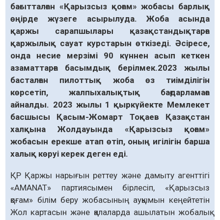
бағытталған «Қарызсыз қоғам» жобасы барлық
өңірде жүзеге асырылуда. Жоба асында
қаржы сарапшылары қазақстандықтарға
қаржылық сауат
курстарын өткізеді. Әсіресе,
онда несие мерзімі 90 күннен асып кеткен
азаматтарға басымдық берілмек.2023 жылы
басталған пилоттық жоба өз тиімділігін
көрсетіп, жалпыхалықтық бағдарламаға
айналды. 2023 жылы 1 қыркүйекте Мемлекет
басшысы Қасым-Жомарт Тоқаев Қазақстан
халқына Жолдауында «Қарызсыз қоғам»
жобасын ерекше атап өтіп, оның игілігін барша
халық көруі керек деген еді.
ҚР Қаржы нарығын реттеу және дамыту агенттігі
«АМАNАТ» партиясымен бірлесіп, «Қарызсыз
қоғам» білім беру жобасының ауқымын кеңейтетін
Жол картасын және қалаларда ашылатын жобалық