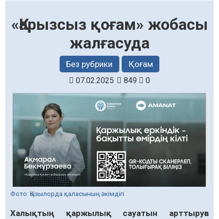
«Қарызсыз қоғам» жобасы
жалғасуда
Без рубрики
Қоғам
07.02.2025
849
0
Фото: Қызылорда қаласының әкімдігі
Халықтың қаржылық сауатын арттыруға