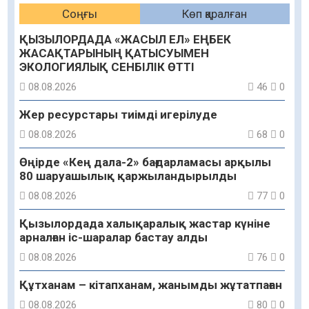
Соңғы
Көп қаралған
ҚЫЗЫЛОРДАДА «ЖАСЫЛ ЕЛ» ЕҢБЕК
ЖАСАҚТАРЫНЫҢ ҚАТЫСУЫМЕН
ЭКОЛОГИЯЛЫҚ СЕНБІЛІК ӨТТІ
08.08.2026
46
0
Жер ресурстары тиімді игерілуде
08.08.2026
68
0
Өңірде «Кең дала-2» бағдарламасы арқылы
80 шаруашылық қаржыландырылды
08.08.2026
77
0
Қызылордада халықаралық жастар күніне
арналған іс-шаралар бастау алды
08.08.2026
76
0
Құтханам – кітапханам, жанымды жұтатпаған
08.08.2026
80
0