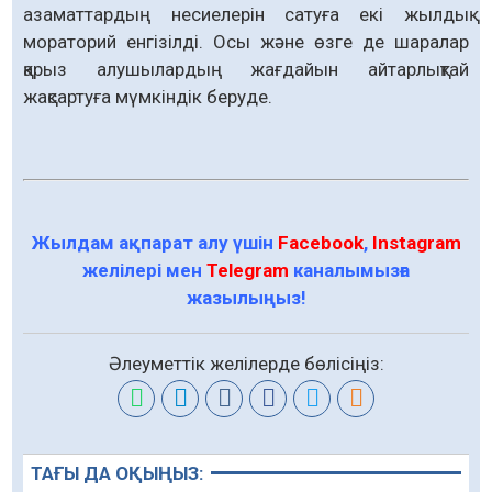
азаматтардың несиелерін сатуға екі жылдық
мораторий енгізілді. Осы және өзге де шаралар
қарыз алушылардың жағдайын айтарлықтай
жақсартуға мүмкіндік беруде.
Жылдам ақпарат алу үшін
Facebook
,
Instagram
желілері мен
Telegram
каналымызға
жазылыңыз!
Әлеуметтік желілерде бөлісіңіз:
ТАҒЫ ДА ОҚЫҢЫЗ: