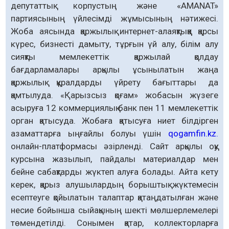
депутаттық корпустың және «AMANAT»
партиясының үйлесімді жұмысының нәтижесі.
Жоба аясында қаржылық интернет-алаяқтыққа қарсы
күрес, бизнесті дамыту, тұрғын үй алу, білім алу
сияқты мемлекеттік қаржылай қолдау
бағдарламалары арқылы ұсынылатын жаңа
қаржылық құралдарды үйрету бағыттары да
қамтылуда. «Қарызсыз қоғам» жобасын жүзеге
асыруға 12 коммерциялық банк пен 11 мемлекеттік
орган қатысуда. Жобаға қатысуға ниет білдірген
азаматтарға ыңғайлы болуы үшін
qogamfin.kz.
онлайн-платформасы әзірленді. Сайт арқылы оқу
курсына жазылып, пайдалы материалдар мен
бейне сабақтарды жүктеп алуға болады. Айта кету
керек, қарыз алушылардың борыштық жүктемесін
есептеуге қойылатын талаптар қатаңдатылған және
несие бойынша сыйақының шекті мөлшерлемелері
төмендетілді. Сонымен қатар, коллекторларға