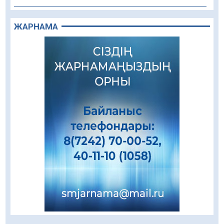
Құрылыс қарқыны – қала дамуының айғағы
ЖАРНАМА
08.08.2026
78
0
Зәулім ғимараттарда туған жерді түлеткен
азаматтардың қолтаңбасы бар
08.08.2026
183
0
Еңбегі ерлікпен тең мамандық
08.08.2026
76
0
Даналықтың шырағданы, ой-сананың
шамшырағы
08.08.2026
53
0
Кенеге қарсы залалсыздандыру жұмыстары
жүргізілуде
07.08.2026
68
0
Балалардың жазғы демалысындағы