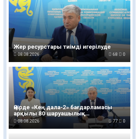
Жер ресурстары тиімді игерілуде
08.08.2026
68
0
Өңірде «Кең дала-2» бағдарламасы
арқылы 80 шаруашылық
қаржыландырылды
08.08.2026
77
0