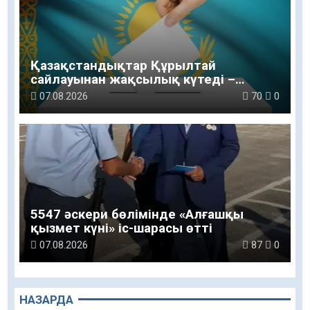
Қазақстандықтар Құрылтай
сайлауынан жақсылық күтеді –
қоғамдық пікір зерттеуі
07.08.2026
70
0
5547 әскери бөлімінде «Алғашқы
қызмет күні» іс-шарасы өтті
07.08.2026
87
0
НАЗАРДА