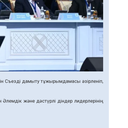
н Съезді дамыту тұжырымдамасы әзірленіп,
 Әлемдік және дәстүрлі діндер лидерлерінің