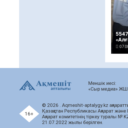
5547
«Алғ
шара
07.0
Меншік иесі:
«Сыр медиа» Ж
© 2026 . Аqmeshit-aptalygy.kz ақпараттық
Қазақстан Республикасы Ақпарат және 
16+
Ақпарат комитетінің тіркеу туралы № 
21.07.2022 жылы берілген.