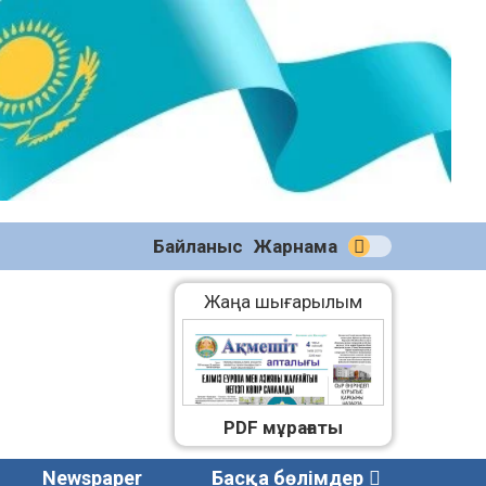
№58
(2270)
04.08.2026
Байланыс
Жарнама
Жаңа шығарылым
PDF мұрағаты
Newspaper
Басқа бөлімдер