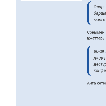
Жаңақорғанда су тарату
Олар:
станциясы іске қосылды
барша
07.08.2026
71
0
мәнге
Ауыл шаруашылығы – өңір
экономикасының негізгі
Сонымен 
тірегі
құжаттары
07.08.2026
71
0
80-ші
5547 әскери бөлімінде
«Алғашқы қызмет күні» іс-
дінде
шарасы өтті
дәстү
07.08.2026
72
0
конфе
Қоғам тағдырына бейжай
қарамау – әр азаматтың
Айта кете
парызы
06.08.2026
76
0
Құрылтай сайлауы –