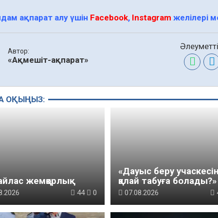
дам ақпарат алу үшін
Facebook
,
Instagram
желілері 
Әлеуметті
Автор:
«Ақмешіт-ақпарат»
А ОҚЫҢЫЗ:
«Дауыс беру учаскесі
йлас жемқорлық
қалай табуға болады?»￼
8.2026
44
0
07.08.2026