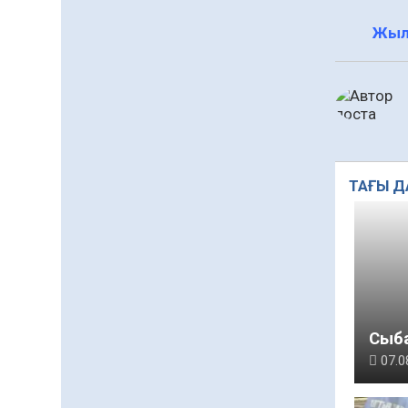
азаматтық ұстанымды
танытатын маңызды
Жыл
қадам
06.08.2026
78
0
Қызылордада «Саналы
ұрпақ – жарқын
болашақ» атты
кеңейтілген мәжіліс өтті
06.08.2026
75
0
ТАҒЫ Д
Open Air: Қызылорда
облысы полиция
департаменті 20 мыңнан
астам көрерменнің
06.08.2026
55
0
қауіпсіздігін қамтамасыз
етті
Барлық жаңалық
Сыба
07.0