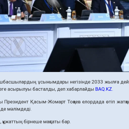
өшбасшылардың ұсынымдары негізінде 2033 жылға дейі
еге асырылуы басталды, деп хабарлайды
BAQ.KZ.
ы Президент Қасым-Жомарт Тоқаев елордада өтіп жатқан
нде мәлімдеді.
 құжаттың бірнеше мақсаты бар.