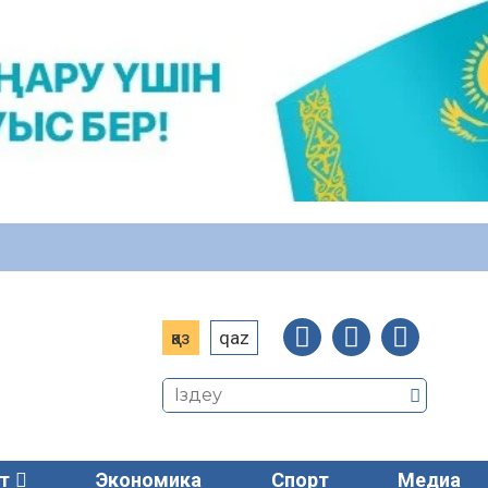
қаз
qaz
т
Экономика
Спорт
Медиа