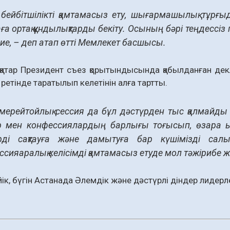
 бейбітшілікті қамтамасыз ету, шығармашылық тұрғыд
ға ортақ құндылықтарды бекіту. Осының бәрі теңдессі
 ие, – деп атап өтті Мемлекет басшысы.
қатар Президент съез қорытындысында қабылданған де
 ретінде таратылып келетінін алға тартты.
 мерейтойлық сессия да бұл дәстүрден тыс қалмайды 
р мен конфессиялардың барлығы тоғысып, өзара ықп
рді сақтауға және дамытуға бар күшімізді салы
ссияаралық келісімді қамтамасыз етуде мол тәжірибе ж
йік, бүгін Астанада Әлемдік және дәстүрлі діндер лидерл