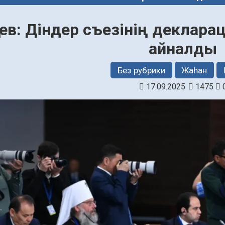
аев: Діндер съезінің деклар
айналды
Без рубрики
Жаһан
17.09.2025
1475