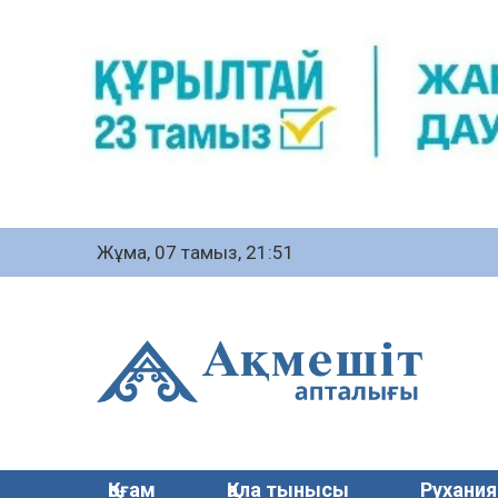
Жұма, 07 тамыз, 21:51
Қоғам
Қала тынысы
Рухания