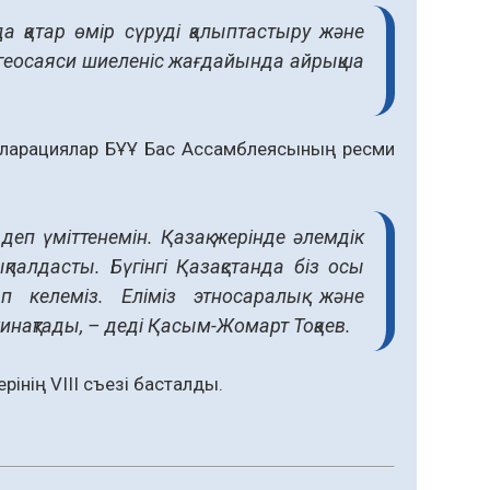
а қатар өмір сүруді қалыптастыру және
з геосаяси шиеленіс жағдайында айрықша
кларациялар БҰҰ Бас Ассамблеясының ресми
деп үміттенемін. Қазақ жерінде әлемдік
алдасты. Бүгінгі Қазақстанда біз осы
п келеміз. Еліміз этносаралық және
инақтады, – деді Қасым-Жомарт Тоқаев.
ерінің
VIII съезі
басталды.