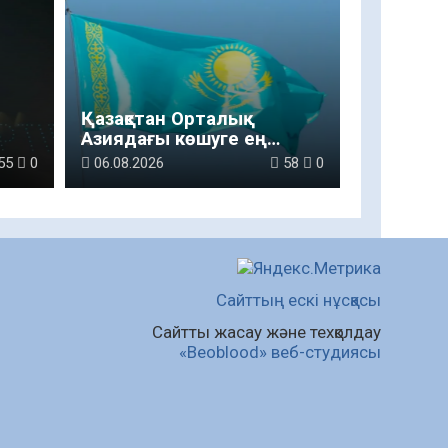
Қазақстан Орталық
Азиядағы көшуге ең
нан
қолайлы ел атанды
55
0
06.08.2026
58
0
з
Сайттың ескі нұсқасы
Сайтты жасау және техқолдау
«Beoblood» веб-студиясы