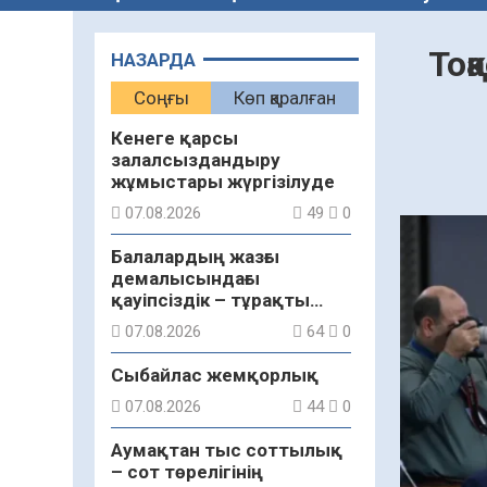
Тоқ
НАЗАРДА
Соңғы
Көп қаралған
Кенеге қарсы
залалсыздандыру
жұмыстары жүргізілуде
07.08.2026
49
0
Балалардың жазғы
демалысындағы
қауіпсіздік – тұрақты
бақылауда
07.08.2026
64
0
Сыбайлас жемқорлық
07.08.2026
44
0
Аумақтан тыс соттылық
– сот төрелігінің