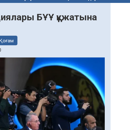
ациялары БҰҰ құжатына
Қоғам
0