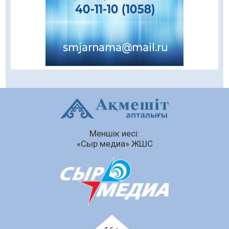
08.08.2026
62
0
Кенеге қарсы залалсыздандыру жұмыстары
жүргізілуде
07.08.2026
78
0
Балалардың жазғы демалысындағы
қауіпсіздік – тұрақты бақылауда
07.08.2026
93
0
Сыбайлас жемқорлық
Меншік иесі:
07.08.2026
64
0
«Сыр медиа» ЖШС
Аумақтан тыс соттылық – сот төрелігінің
ашықтығы мен қолжетімділігін арттыру
құралы
07.08.2026
67
0
Білім гранты иегерлерінің тізімі шықты
07.08.2026
89
0