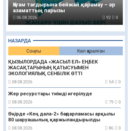
Қоғам тағдырына бейжай қарамау – әр
азаматтың парызы
06.08.2026
92
0
НАЗАРДА
Соңғы
Көп қаралған
ҚЫЗЫЛОРДАДА «ЖАСЫЛ ЕЛ» ЕҢБЕК
ЖАСАҚТАРЫНЫҢ ҚАТЫСУЫМЕН
ЭКОЛОГИЯЛЫҚ СЕНБІЛІК ӨТТІ
08.08.2026
54
0
Жер ресурстары тиімді игерілуде
08.08.2026
79
0
Өңірде «Кең дала-2» бағдарламасы арқылы
80 шаруашылық қаржыландырылды
08.08.2026
86
0