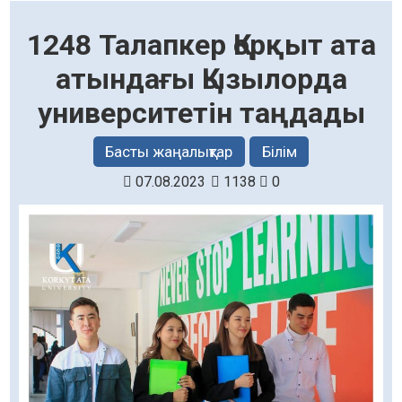
1248 Талапкер Қорқыт ата
атындағы Қызылорда
университетін таңдады
Басты жаңалықтар
Білім
07.08.2023
1138
0