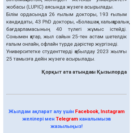
жобасы (LUPIC) аясында жүзеге асырылады.
Білім ордасында 26 ғылым докторы, 193 ғылым
кандидаты, 43 PhD докторы, «Болашақ» халықаралық
бағдарламасының 40 түлегі жұмыс істейді.
Сонымен қатар, жыл сайын 25-тен астам шетелдік
ғалым онлайн, офлайн түрде дәрістер жүргізеді.
Университетке студенттерді қабылдау 2023 жылғы
25 тамызға дейін жүзеге асырылады.
Қорқыт ата атындағы Қызылорда
Жылдам ақпарат алу үшін
Facebook
,
Instagram
желілері мен
Telegram
каналымызға
жазылыңыз!