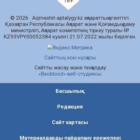
16+
«Дауыс беру учаскесін қалай табуға болады?»￼
© 2026 . Аqmeshit-aptalygy.kz ақпараттық агенттігі.
07.08.2026
71
0
Қазақстан Республикасы Ақпарат және Қоғамдық даму
министрлігі, Ақпарат комитетінің тіркеу туралы №
Барлық жаңалық
KZ93VPY00052384 куәлігі 21.07.2022 жылы берілген.
Сайттың ескі нұсқасы
Сайтты жасау және техқолдау
«Beoblood» веб-студиясы
Басшылық
Редакция
Сайт картасы
Материалдарды пайдалану ережелері