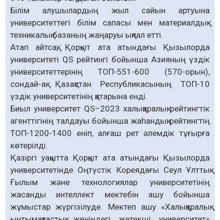
Білім алушылардың жыл сайын артуына
университеттегі білім сапасы мен материалдық-
техникалық базаның жаңаруы ықпал етті.
Атап айтсақ, Қорқыт ата атындағы Қызылорда
университеті QS рейтингі бойынша Азияның үздік
университеттерінің ТОП-551-600 (570-орын),
сондай-ақ Қазақстан Республикасының ТОП-10
үздік университетінің қатарына енді.
Биыл университет QS–2023 халықаралық рейтингтік
агенттігінің талдауы бойынша жаһандық рейтингтің
ТОП-1200-1400 еніп, алғаш рет әлемдік тұғырға
көтерілді.
Қазіргі уақытта Қорқыт ата атындағы Қызылорда
университетінде Оңтүстік Кореядағы Сеул Ұлттық
Ғылым және технологиялар университетінің
жасанды интеллект мектебін ашу бойынша
жұмыстар жүргізілуде. Мектеп ашу «Халықаралық
ынтымақтастық жөніндегі жетекші университет»