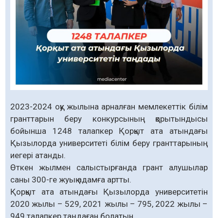
2023-2024 оқу жылына арналған мемлекеттік білім
гранттарын беру конкурсының қорытындысы
бойынша 1248 талапкер Қорқыт ата атындағы
Қызылорда университеті білім беру гранттарының
иегері атанды.
Өткен жылмен салыстырғанда грант алушылар
саны 300-ге жуық адамға артты.
Қорқыт ата атындағы Қызылорда университетін
2020 жылы – 529, 2021 жылы – 795, 2022 жылы –
949 талапкер таңдаған болатын.