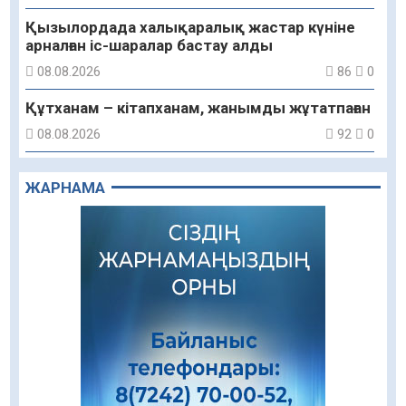
Қызылордада халықаралық жастар күніне
арналған іс-шаралар бастау алды
08.08.2026
86
0
Құтханам – кітапханам, жанымды жұтатпаған
08.08.2026
92
0
Құрылыс қарқыны – қала дамуының айғағы
ЖАРНАМА
08.08.2026
89
0
Зәулім ғимараттарда туған жерді түлеткен
азаматтардың қолтаңбасы бар
08.08.2026
250
0
Еңбегі ерлікпен тең мамандық
08.08.2026
85
0
Даналықтың шырағданы, ой-сананың
шамшырағы