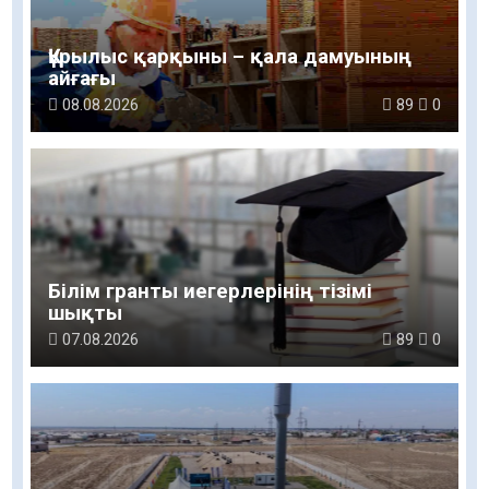
Құрылыс қарқыны – қала дамуының
айғағы
08.08.2026
89
0
Білім гранты иегерлерінің тізімі
шықты
07.08.2026
89
0