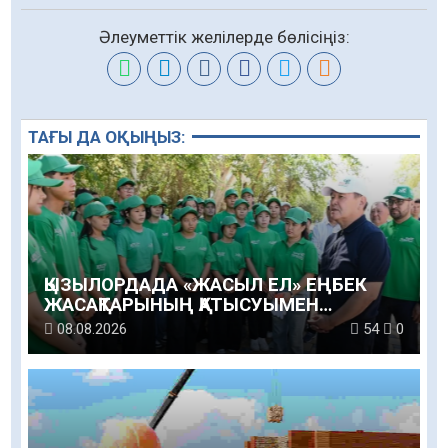
Әлеуметтік желілерде бөлісіңіз:
ТАҒЫ ДА ОҚЫҢЫЗ:
ҚЫЗЫЛОРДАДА «ЖАСЫЛ ЕЛ» ЕҢБЕК
ЖАСАҚТАРЫНЫҢ ҚАТЫСУЫМЕН
ЭКОЛОГИЯЛЫҚ СЕНБІЛІК ӨТТІ
08.08.2026
54
0