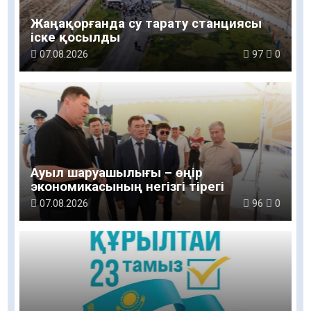
Жаңақорғанда су тарату станциясы
іске қосылды
07.08.2026
97
0
Ауыл шаруашылығы – өңір
экономикасының негізгі тірегі
07.08.2026
96
0