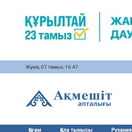
Жұма, 07 тамыз, 16:47
Қоғам
Қала тынысы
Рухания