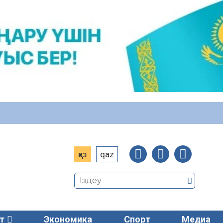
қаз
qaz
т
Экономика
Спорт
Медиа