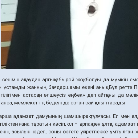
 сенімін ақтаудан артық абырой жоқ, болуы да мүмкін ем
н ұстамды жанның бағдаршамы екені анық. Бұл ретте Пр
гілігімен астасқан өлшеусіз еңбек» деп айтқаны да мәлім
анса, мем­­­­лекеттің беделі де соған сай қа­­­лыптасады.
арша адамзат дамуының шамшырақ тұлғасы. Ел мен елдік
згіліктен ғана тұратын кәсіп, ол – ұрпақ пен ұлтқа, адамза
иенің асылын іздеп, соны өзгеге үйретпекке ұмтылған 