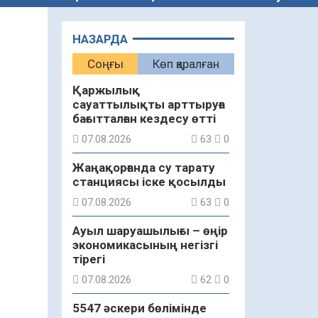
НАЗАРДА
Соңғы
Көп қаралған
Қаржылық
сауаттылықты арттыруға
бағытталған кездесу өтті
07.08.2026
63
0
Жаңақорғанда су тарату
станциясы іске қосылды
07.08.2026
63
0
Ауыл шаруашылығы – өңір
экономикасының негізгі
тірегі
07.08.2026
62
0
5547 әскери бөлімінде