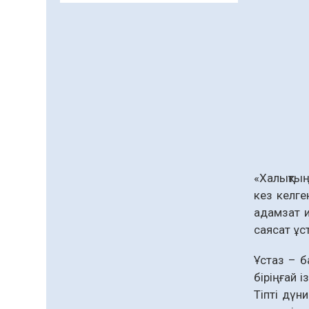
департаменті 20 мыңнан
астам көрерменнің
06.08.2026
48
0
қауіпсіздігін қамтамасыз
етті
Қазақстан Орталық
Азиядағы көшуге ең
қолайлы ел атанды
06.08.2026
51
0
Жаңақорған ауданында
құс фабрикасы ашылды
06.08.2026
47
0
«Халықтың
Өрт қауіпсіздігі
кез келге
талаптарын сақтау – әр
адамзат и
азаматтың міндеті
саясат ұст
05.08.2026
102
0
Ұстаз – б
Елімізде МӘМС
біріңғай і
қаражатын негізсіз
Тіпті дүн
төлемдерден қорғаудың