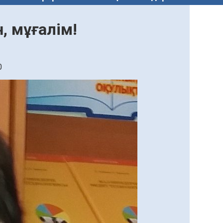
, мұғалім!
0