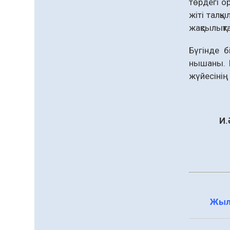
жаңа жүйесі құрылуда
төрдегі о
05.08.2026
113
0
жіті талқ
Қазгидромет тамызда
жақ­сылықт
кей өңірлерде
құрғақшылық қаупі
Бүгінде б
жоғары екенін болжады
05.08.2026
89
0
нышаны. Б
жүйесінің 
Алғашқы цифрлық
жасанды интеллект
құралдарының
таныстырылымы өтті
05.08.2026
102
0
И.
«Қайрат» Чемпиондар
лигасының іріктеуінде
«Левскиге» есе жіберді
05.08.2026
91
0
Барлық жаңалық
Жыл