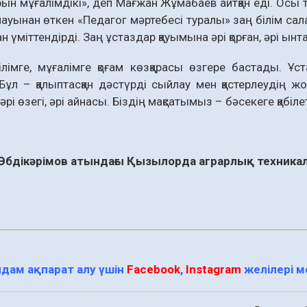
рын мұғалімдікі», деп Мағжан Жұмабаев айтқан еді. Осы т
ылауынан өткен «Педагог мәртебесі туралы» заң білім с
ан үміттендірді. Заң ұстаздар қауымына әрі қорған, әрі ын
ілімге, мұғалімге қоғам көзқарасы өзгере бастады. Ұст
ұл – қалыптасқан дәстүрді сыйлау мен қастерлеудің жо
әрі өзегі, әрі айнасы. Біздің мақсатымыз – бәсекеге қабілет
Әбдікәрімов атындағы Қызылорда аграрлық техникалы
дам ақпарат алу үшін
Facebook
,
Instagram
желілері 