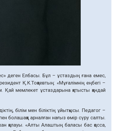
ес» деген Елбасы. Бұл – ұстаз­дың ғана емес,
езидент Қ.К.Тоқаевтың: «Мұғалімнің еңбегі –
. Қай мемлекет ұстаздарына қа­­тыс­ты қандай
тің, білім мен біліктің ұйытқысы. Педагог –
т пен болашаққа арналған нағыз өмір сүру салты.
жан қалауы. «Алты Алаштың баласы бас қосса,