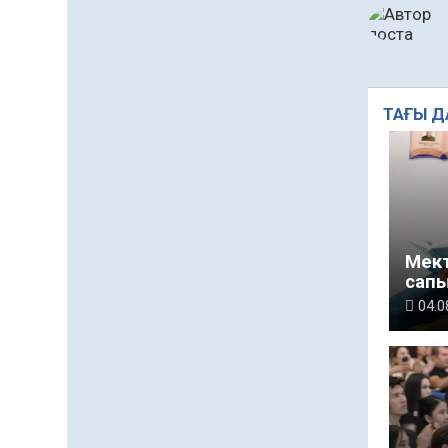
ТАҒЫ Д
Мект
сап
04.0