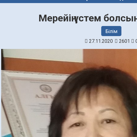
Мерейің үстем болсын
Білім
27.11.2020
2601