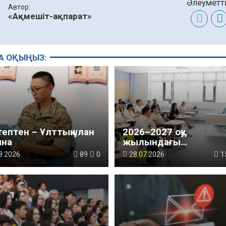
Әлеуметті
Автор:
«Ақмешіт-ақпарат»
А ОҚЫҢЫЗ:
ептен – Ұлттық ұлан
2026–2027 оқу
ына
жылындағы
мұғалімдерге арналға
8.2026
89
0
28.07.2026
1
жаңа талаптар
таныстырылды