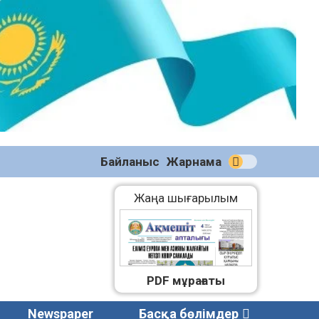
№58
(2270)
04.08.2026
Байланыс
Жарнама
Жаңа шығарылым
PDF мұрағаты
Newspaper
Басқа бөлімдер