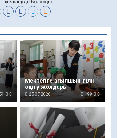
к желілерде бөлісіңіз:
Мектепте ағылшын тілін
оқыту жолдары
н
51
0
25.07.2026
198
0