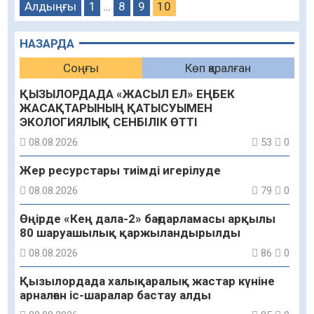
Алдыңғы
1
…
8
9
10
НАЗАРДА
Соңғы
Көп қаралған
ҚЫЗЫЛОРДАДА «ЖАСЫЛ ЕЛ» ЕҢБЕК
ЖАСАҚТАРЫНЫҢ ҚАТЫСУЫМЕН
ЭКОЛОГИЯЛЫҚ СЕНБІЛІК ӨТТІ
08.08.2026
53
0
Жер ресурстары тиімді игерілуде
08.08.2026
79
0
Өңірде «Кең дала-2» бағдарламасы арқылы
80 шаруашылық қаржыландырылды
08.08.2026
86
0
Қызылордада халықаралық жастар күніне
арналған іс-шаралар бастау алды