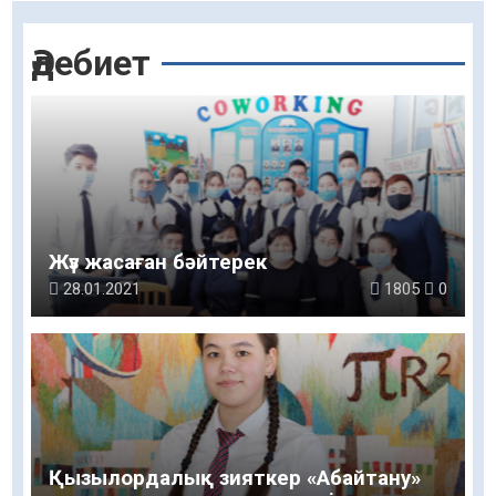
Әдебиет
Жүз жасаған бәйтерек
28.01.2021
1805
0
Қызылордалық зияткер «Абайтану»