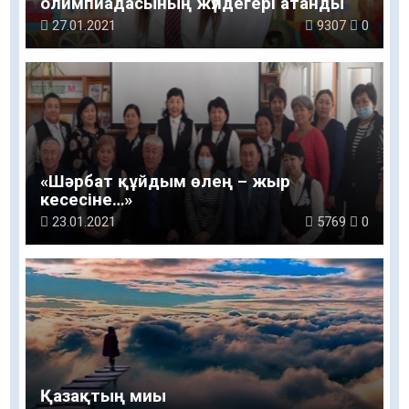
олимпиадасының жүлдегері атанды
27.01.2021
9307
0
«Шәрбат құйдым өлең – жыр
кесесіне…»
23.01.2021
5769
0
Қазақтың миы