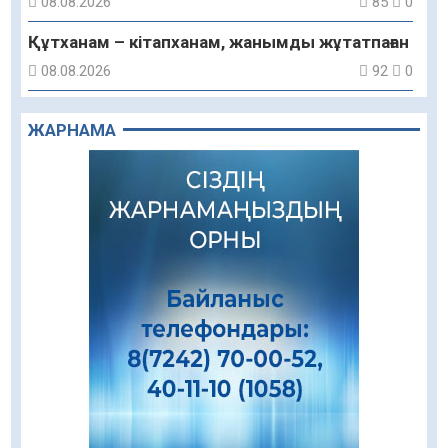
08.08.2026
85
0
Құтханам – кітапханам, жанымды жұтатпаған
08.08.2026
92
0
Құрылыс қарқыны – қала дамуының айғағы
ЖАРНАМА
08.08.2026
89
0
Зәулім ғимараттарда туған жерді түлеткен
азаматтардың қолтаңбасы бар
08.08.2026
235
0
Еңбегі ерлікпен тең мамандық
08.08.2026
85
0
Даналықтың шырағданы, ой-сананың
шамшырағы
08.08.2026
62
0
Кенеге қарсы залалсыздандыру жұмыстары
жүргізілуде