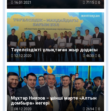
16.01.2021
7115
0
Тәуелсіздікті ұлықтаған жыр додасы
12.12.2020
4630
0
Мұхтар Ниязов – үшінші мәрте «Алтын
домбыра» иегері
08.12.2020
2694
0