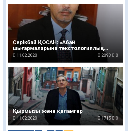
Серікбай ҚОСАН: «Абай
шығармаларына текстологиялық
талдау қажет»
11.02.2020
2093
0
Қырмызы және қаламгер
11.02.2020
1715
0