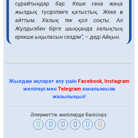
сұрайтындар бар. Кеше ғана жаңа
жылдық түсірілімге қатыстық. Жеке ән
айттым. Халық тек қол соқты. Ал
Жұлдызбен бірге шыққанда халықтың
ерекше ықыласын сездім”, – деді Айқын.
Жылдам ақпарат алу үшін
Facebook
,
Instagram
желілері мен
Telegram
каналымызға
жазылыңыз!
Әлеуметтік желілерде бөлісіңіз: