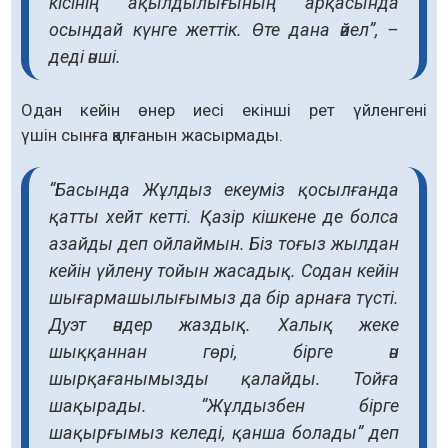
кісінің ақылдылығының арқасында
осындай күнге жеттік. Өте дана әйел”, –
деді әнші.
Одан кейін өнер иесі екінші рет үйленгені
үшін сынға қалғанын жасырмады.
“Басында Жұлдыз екеуміз қосылғанда
қатты хейт кетті. Қазір кішкене де болса
азайды деп ойлаймын. Біз тоғыз жылдан
кейін үйлену тойын жасадық. Содан кейін
шығармашылығымыз да бір арнаға түсті.
Дуэт әндер жаздық. Халық жеке
шыққаннан гөрі, бірге ән
шырқағанымызды қалайды. Тойға
шақырады. “Жұлдызбен бірге
шақырғымыз келеді, қанша болады” деп