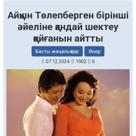
Айқын Төлепберген бірінші
әйеліне қандай шектеу
қойғанын айтты
Басты жаңалықтар
Өнер
07.12.2024
1902
0