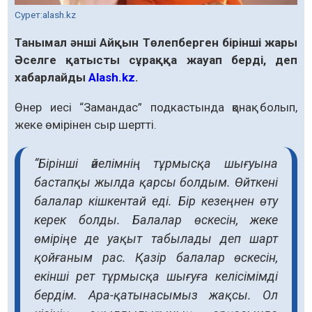
Сурет:alash.kz
Танымал әнші Айқын Төлепберген бірінші жары
Әселге қатысты сұраққа жауап берді, деп
хабарлайды
Alash.kz
.
Өнер иесі “Замандас” подкастында қонақ болып,
жеке өмірінен сыр шертті.
“Бірінші әйелімнің тұрмысқа шығуына
бастапқы жылда қарсы болдым. Өйткені
балалар кішкентай еді. Бір кезеңнен өту
керек болды. Балалар өскесін, жеке
өміріңе де уақыт табылады деп шарт
қойғаным рас. Қазір балалар өскесін,
екінші рет тұрмысқа шығуға келісімімді
бердім. Ара-қатынасымыз жақсы. Ол