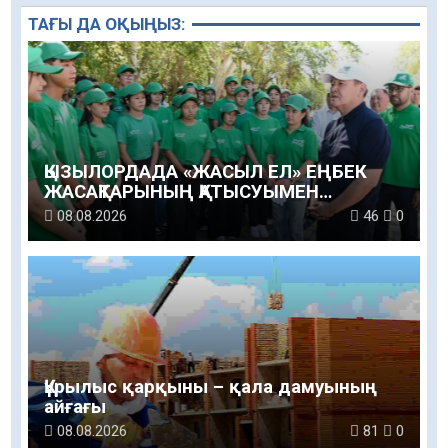
ТАҒЫ ДА ОҚЫҢЫЗ:
ҚЫЗЫЛОРДАДА «ЖАСЫЛ ЕЛ» ЕҢБЕК
ЖАСАҚТАРЫНЫҢ ҚАТЫСУЫМЕН
ЭКОЛОГИЯЛЫҚ СЕНБІЛІК ӨТТІ
08.08.2026
46
0
Құрылыс қарқыны – қала дамуының
айғағы
08.08.2026
81
0