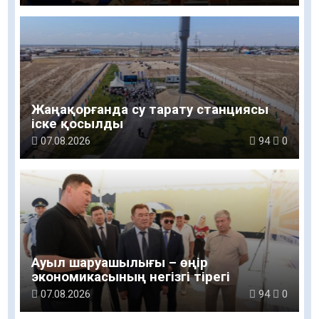
Жаңақорғанда су тарату станциясы
іске қосылды
07.08.2026
94
0
Ауыл шаруашылығы – өңір
экономикасының негізгі тірегі
07.08.2026
94
0