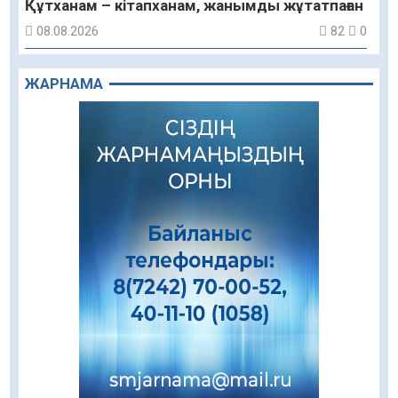
Құтханам – кітапханам, жанымды жұтатпаған
08.08.2026
82
0
Құрылыс қарқыны – қала дамуының айғағы
ЖАРНАМА
08.08.2026
81
0
Зәулім ғимараттарда туған жерді түлеткен
азаматтардың қолтаңбасы бар
08.08.2026
195
0
Еңбегі ерлікпен тең мамандық
08.08.2026
80
0
Даналықтың шырағданы, ой-сананың
шамшырағы
08.08.2026
53
0
Кенеге қарсы залалсыздандыру жұмыстары
жүргізілуде
07.08.2026
69
0