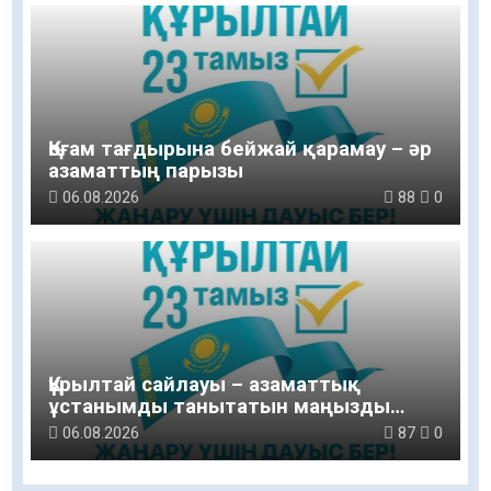
Қоғам тағдырына бейжай қарамау – әр
азаматтың парызы
06.08.2026
88
0
Құрылтай сайлауы – азаматтық
ұстанымды танытатын маңызды
қадам
06.08.2026
87
0