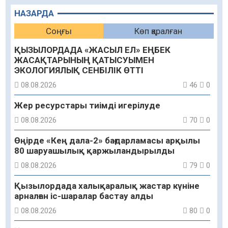
НАЗАРДА
Соңғы
Көп қаралған
ҚЫЗЫЛОРДАДА «ЖАСЫЛ ЕЛ» ЕҢБЕК
ЖАСАҚТАРЫНЫҢ ҚАТЫСУЫМЕН
ЭКОЛОГИЯЛЫҚ СЕНБІЛІК ӨТТІ
08.08.2026
46
0
Жер ресурстары тиімді игерілуде
08.08.2026
70
0
Өңірде «Кең дала-2» бағдарламасы арқылы
80 шаруашылық қаржыландырылды
08.08.2026
79
0
Қызылордада халықаралық жастар күніне
арналған іс-шаралар бастау алды
08.08.2026
80
0