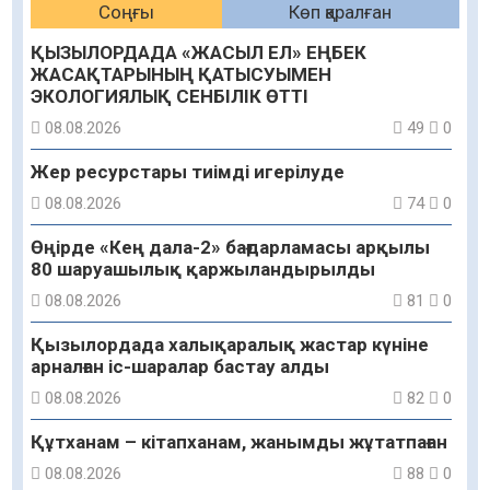
Соңғы
Көп қаралған
ҚЫЗЫЛОРДАДА «ЖАСЫЛ ЕЛ» ЕҢБЕК
ЖАСАҚТАРЫНЫҢ ҚАТЫСУЫМЕН
ЭКОЛОГИЯЛЫҚ СЕНБІЛІК ӨТТІ
08.08.2026
49
0
Жер ресурстары тиімді игерілуде
08.08.2026
74
0
Өңірде «Кең дала-2» бағдарламасы арқылы
80 шаруашылық қаржыландырылды
08.08.2026
81
0
Қызылордада халықаралық жастар күніне
арналған іс-шаралар бастау алды
08.08.2026
82
0
Құтханам – кітапханам, жанымды жұтатпаған
08.08.2026
88
0