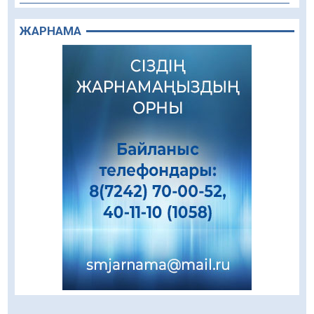
Құрылыс қарқыны – қала дамуының айғағы
ЖАРНАМА
08.08.2026
86
0
Зәулім ғимараттарда туған жерді түлеткен
азаматтардың қолтаңбасы бар
08.08.2026
206
0
Еңбегі ерлікпен тең мамандық
08.08.2026
81
0
Даналықтың шырағданы, ой-сананың
шамшырағы
08.08.2026
55
0
Кенеге қарсы залалсыздандыру жұмыстары
жүргізілуде
07.08.2026
73
0
Балалардың жазғы демалысындағы