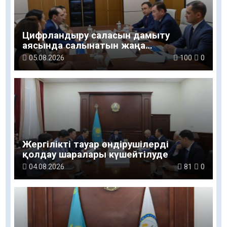
Цифрландыру саласын дамыту
аясында салынатын жаңа
орталықтың жобасы талқыланды
05.08.2026
100
0
Жергілікті тауар өндірушілерді
қолдау шаралары күшейтілуде
04.08.2026
81
0