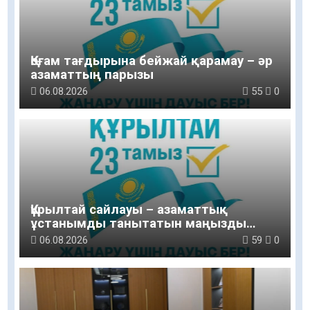
Қоғам тағдырына бейжай қарамау – әр
азаматтың парызы
06.08.2026
55
0
Құрылтай сайлауы – азаматтық
ұстанымды танытатын маңызды
қадам
06.08.2026
59
0