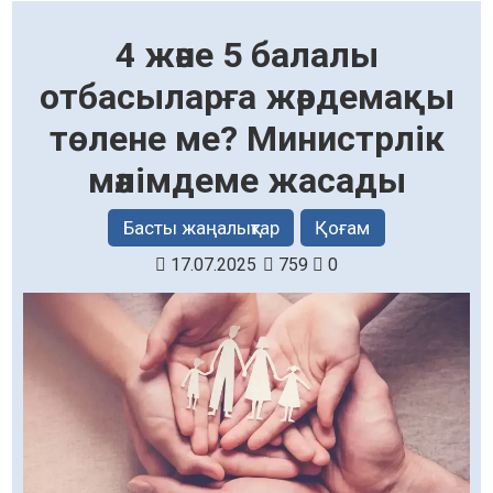
4 және 5 балалы
отбасыларға жәрдемақы
төлене ме? Министрлік
мәлімдеме жасады
Басты жаңалықтар
Қоғам
17.07.2025
759
0