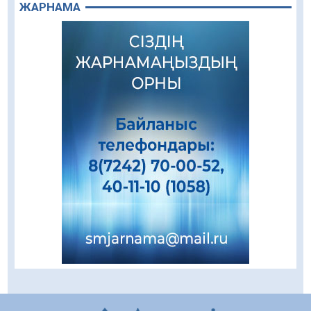
ЖАРНАМА
Алғашқы цифрлық жасанды интеллект
құралдарының таныстырылымы өтті
05.08.2026
92
0
«Қайрат» Чемпиондар лигасының іріктеуінде
«Левскиге» есе жіберді
05.08.2026
77
0
«Ұлттық нақыш – заманауи панно» атты
шеберлік сағаты өтті
05.08.2026
63
0
Цифрландыру саласын дамыту аясында
салынатын жаңа орталықтың жобасы
талқыланды
05.08.2026
100
0
Құқықтық статистика және арнайы есепке
алу жөніндегі комитеттің Қызылорда
облысы бойынша департаментінің басшысы