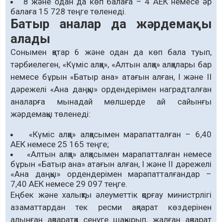
8 және одан да көп балаға – 4 АЕК немесе әр
балаға 15 728 теңге төленеді.
Батыр аналар да жәрдемақы
алады
Сонымен қатар 6 және одан да көп бала туып,
тәрбиелеген, «Күміс алқа», «Алтын алқа» алқалары бар
немесе бұрын «Батыр ана» атағын алған, I және II
дәрежелі «Ана даңқы» ордендерімен наградталған
аналарға мынадай мөлшерде ай сайынғы
жәрдемақы төленеді:
«Күміс алқа» алқасымен марапатталған – 6,40
АЕК немесе 25 165 теңге;
«Алтын алқа» алқасымен марапатталған немесе
бұрын «Батыр ана» атағын алған, I және II дәрежелі
«Ана даңқы» ордендерімен марапатталғандар –
7,40 АЕК немесе 29 097 теңге.
Еңбек және халықты әлеуметтік қорғау министрлігі
азаматтардан тек ресми ақпарат көздерінен
алынған ақпаратқа сенуге шақырып, жалған ақпарат