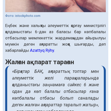
Фото: istockphoto.com
Еңбек және халықты әлеуметтік қорғау министрлігі
қолданыстағы 6-дан аз баласы бар көпбалалы
отбасылар мемлекеттік жәрдемақыдан айырылуы
мүмкін деген ақпаратты жоққа шығарды, деп
хабарлайды
Azattyq Rýhy.
Жалған ақпарат тараған
«Бірқатар БАҚ, ақпараттық топтар мен
әлеуметтік желі парақшаларында
қолданыстағы заңнамаға сәйкес 6 және
одан да көп балалы отбасылар ғана
көпбалалы отбасы болып саналады
деген жалған ақпараттар таралып жатыр»,