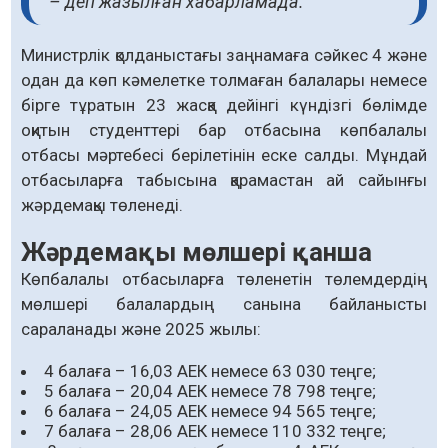
– деп жазылған хабарламада.
Министрлік қолданыстағы заңнамаға сәйкес 4 және
одан да көп кәмелетке толмаған балалары немесе
бірге тұратын 23 жасқа дейінгі күндізгі бөлімде
оқитын студенттері бар отбасына көпбалалы
отбасы мәртебесі берілетінін еске салды. Мұндай
отбасыларға табысына қарамастан ай сайынғы
жәрдемақы төленеді.
Жәрдемақы мөлшері қанша
Көпбалалы отбасыларға төленетін төлемдердің
мөлшері балалардың санына байланысты
сараланады және 2025 жылы:
4 балаға – 16,03 АЕК немесе 63 030 теңге;
5 балаға – 20,04 АЕК немесе 78 798 теңге;
6 балаға – 24,05 АЕК немесе 94 565 теңге;
7 балаға – 28,06 АЕК немесе 110 332 теңге;