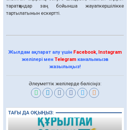
таратқандар заң бойынша жауапкершілікке
тартылатынын ескертті.
Жылдам ақпарат алу үшін
Facebook
,
Instagram
желілері мен
Telegram
каналымызға
жазылыңыз!
Әлеуметтік желілерде бөлісіңіз:
ТАҒЫ ДА ОҚЫҢЫЗ: