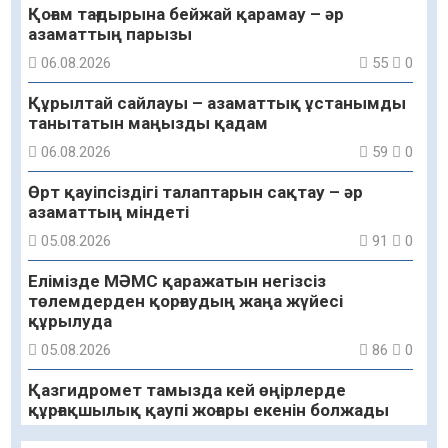
Қоғам тағдырына бейжай қарамау – әр
азаматтың парызы
06.08.2026
55
0
Құрылтай сайлауы – азаматтық ұстанымды
танытатын маңызды қадам
06.08.2026
59
0
Өрт қауіпсіздігі талаптарын сақтау – әр
азаматтың міндеті
05.08.2026
91
0
Елімізде МӘМС қаражатын негізсіз
төлемдерден қорғаудың жаңа жүйесі
құрылуда
05.08.2026
86
0
Қазгидромет тамызда кей өңірлерде
құрғақшылық қаупі жоғары екенін болжады
05.08.2026
77
0