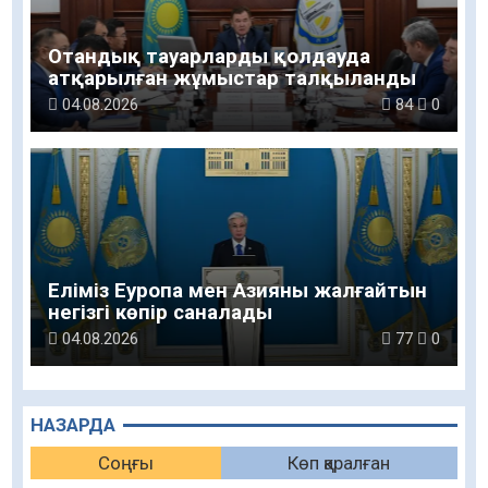
Отандық тауарларды қолдауда
атқарылған жұмыстар талқыланды
04.08.2026
84
0
Еліміз Еуропа мен Азияны жалғайтын
негізгі көпір саналады
04.08.2026
77
0
НАЗАРДА
Соңғы
Көп қаралған