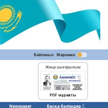
№59
(2271)
08.08.2026
Байланыс
Жарнама
Жаңа шығарылым
PDF мұрағаты
Newspaper
Басқа бөлімдер