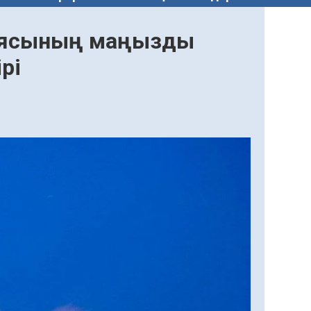
ргиясының маңызды
рі