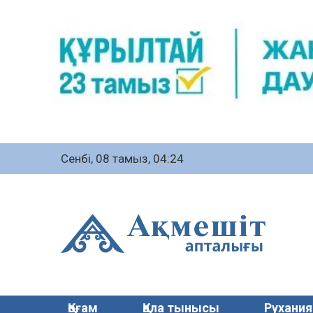
Сенбі, 08 тамыз, 04:24
Қоғам
Қала тынысы
Рухания