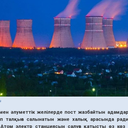
u
мен әлуметтік желілерде пост жазбайтын адамдар
өп талқыға салынатын және халық арасында рад
 Атом электр станциясын салуға қатысты өз көз