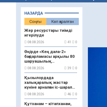
НАЗАРДА
Соңғы
Көп қаралған
Жер ресурстары тиімді
игерілуде
08.08.2026
41
0
Өңірде «Кең дала-2»
бағдарламасы арқылы 80
шаруашылық
қаржыландырылды
08.08.2026
39
0
Қызылордада
халықаралық жастар
күніне арналған іс-шаралар
бастау алды
08.08.2026
46
0
Құтханам – кітапханам,