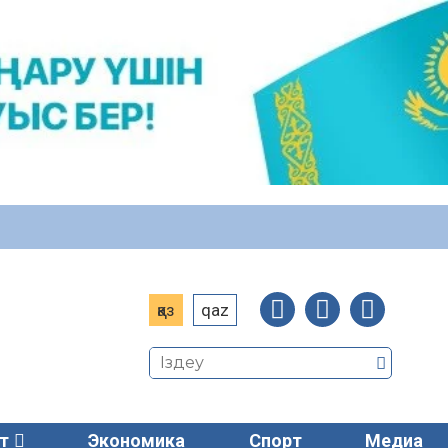
қаз
qaz
т
Экономика
Спорт
Медиа