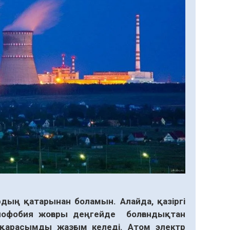
дың қатарынан боламын. Алайда, қазіргі
иофобия жоғары деңгейде болғандықтан
 қарасымды жазғым келеді. Атом электр