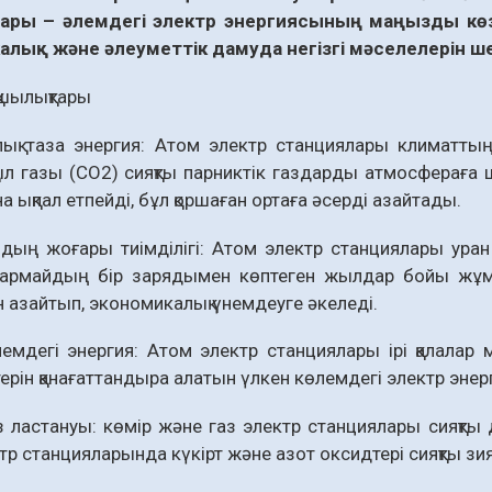
ары – әлемдегі электр энергиясының маңызды көзд
алық және әлеуметтік дамуда негізгі мәселелерін ш
қшылықтары
ық таза энергия: Атом электр станциялары климаттың 
ыл газы (СО2) сияқты парниктік газдарды атмосфераға
а ықпал етпейді, бұл қоршаған ортаға әсерді азайтады.
ың жоғары тиімділігі: Атом электр станциялары уран
армайдың бір зарядымен көптеген жылдар бойы жұм
ін азайтып, экономикалық үнемдеуге әкеледі.
емдегі энергия: Атом электр станциялары ірі қалалар 
терін қанағаттандыра алатын үлкен көлемдегі электр энерг
 ластануы: көмір және газ электр станциялары сияқты 
тр станцияларында күкірт және азот оксидтері сияқты