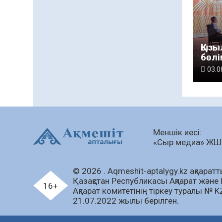
Қызы
бөлі
«От
03.0
– ұл
руха
қат
Меншік иесі:
«Сыр медиа» Ж
© 2026 . Аqmeshit-aptalygy.kz ақпараттық
Қазақстан Республикасы Ақпарат және 
16+
Ақпарат комитетінің тіркеу туралы № 
21.07.2022 жылы берілген.