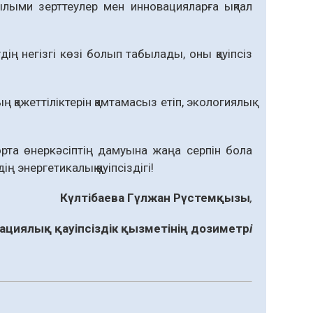
лыми зерттеулер мен инновацияларға ықпал
ің негізгі көзі болып табылады, оны қауіпсіз
ң қажеттіліктерін қамтамасыз етіп, экологиялық
рта өнеркәсіптің дамуына жаңа серпін бола
энергетикалық қауіпсіздігі!
Күлтібаева Гүлжан Рүстемқызы
,
ациялық қауіпсіздік қызметінің дозиметр
і