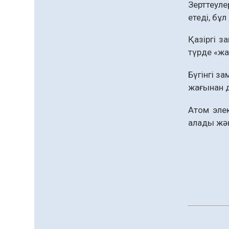
Зерттеул
етеді, бұл
«Дауыс беру учаскесін
қалай табуға болады?»￼
Қазіргі з
07.08.2026
55
0
түрде «жа
Қазақстандықтар
Бүгінгі за
Құрылтай сайлауынан
жақсылық күтеді –
жағынан д
қоғамдық пікір зерттеуі
07.08.2026
59
0
Атом эле
Барлық жаңалық
алады жән