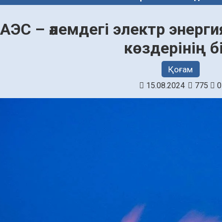
АЭС – әлемдегі электр эне
көздерінің бі
Қоғам
15.08.2024
775
0