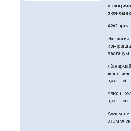
Кенеге қарсы
станциял
залалсыздандыру
жұмыстары жүргізілуде
экономик
07.08.2026
57
0
АЭС арты
Балалардың жазғы
демалысындағы
Экологиял
қауіпсіздік – тұрақты
көмірқышқ
бақылауда
07.08.2026
74
0
ластануын
Сыбайлас жемқорлық
Жанармайд
және жан
07.08.2026
52
0
қажеттіліг
Аумақтан тыс соттылық
– сот төрелігінің
Үлкен көл
ашықтығы мен
қажеттілік
қолжетімділігін арттыру
07.08.2026
54
0
құралы
Ауаның аз
Білім гранты иегерлерінің
атом элек
тізімі шықты
07.08.2026
67
0