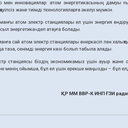
ер мен инновациялар: атом энергетикасының дамуы ғы
 қауіпсіз және тиімді технологияларға әкелуі мүмкін.
аманғы атом электр станциялары ел үшін энергия өндіруд
сыл энергетика»деп атауға болады.
манға сай атом электр станциялары өнеркәсіп пен халықты
а таза, сенімді энергия көзі болып табыла алады.
ктр станциясы біздің экономикамыз үшін ауыр және о
е менің ойымша, бұл ел үшін ерекше маңызды – бұл елдің 
ҚР ММ ВВР-К ИНП ҒЗИ ради