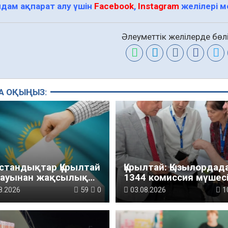
дам ақпарат алу үшін
Facebook
,
Instagram
желілері 
Әлеуметтік желілерде бөлі
А ОҚЫҢЫЗ:
қстандықтар Құрылтай
Құрылтай: Қызылордад
лауынан жақсылық
1344 комиссия мүшесі
ді – қоғамдық пікір
білімі жетілдіріледі
8.2026
59
0
03.08.2026
1
теуі