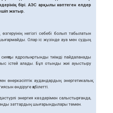
ерінің бірі. АЭС арқылы көптеген елдер
ешіп жатыр.
өзгеруінің негізгі себебі болып табылатын
 шығармайды. Олар іс жүзінде ауа мен судың
 сияқты ядролық отынды тиімді пайдаланады
ыс істей алады. Бұл отынды жиі ауыстыру
мен өнеркәсіптік аудандардың энергетикалық
иясын өндіруге қабілетті.
дәстүрлі энергия көздерімен салыстырғанда,
 зиянды заттардың шығарындылары төмен.