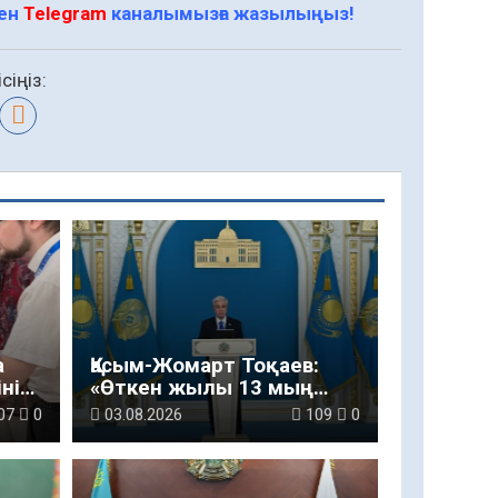
мен
Telegram
каналымызға жазылыңыз!
сіңіз:
а
Қасым-Жомарт Тоқаев:
нің
«Өткен жылы 13 мың
шақырым автокөлік
07
0
03.08.2026
109
0
жолын салу және жөндеу
жұмысы жүргізілді»