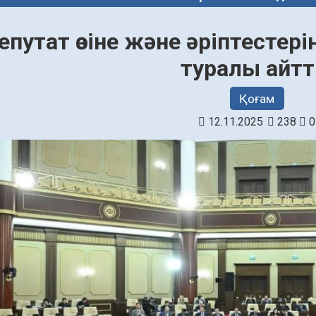
епутат өзіне және әріптестер
туралы айт
Қоғам
12.11.2025
238
0