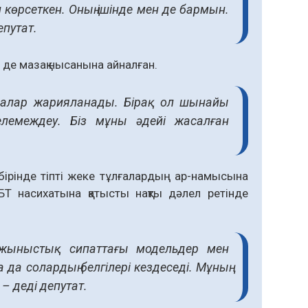
 көрсеткен. Оның ішінде мен де бармын.
епутат.
де мазақ нысанына айналған.
балар жарияланады. Бірақ ол шынайы
елемеждеу. Біз мұны әдейі жасалған
ірінде тіпті жеке тұлғалардың ар-намысына
Т насихатына қатысты нақты дәлел ретінде
, жыныстық сипаттағы модельдер мен
а солардың белгілері кездеседі. Мұның
– деді депутат.