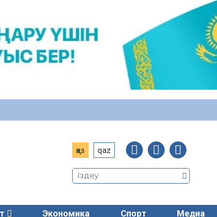
қаз
qaz
т
Экономика
Спорт
Медиа