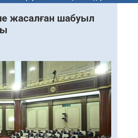
іне жасалған шабуыл
ты