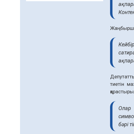
ақпар
Даналықтың шырағданы,
Конте
ой-сананың шамшырағы
08.08.2026
52
0
Жаңбыршын
Кенеге қарсы
залалсыздандыру
Кейбі
жұмыстары жүргізілуде
сатир
07.08.2026
65
0
ақпар
Балалардың жазғы
демалысындағы
Депутатты
қауіпсіздік – тұрақты
бақылауда
тиетін м
07.08.2026
83
0
қарастыры
Сыбайлас жемқорлық
07.08.2026
57
0
Олар 
симво
Аумақтан тыс соттылық
бәрі т
– сот төрелігінің
ашықтығы мен