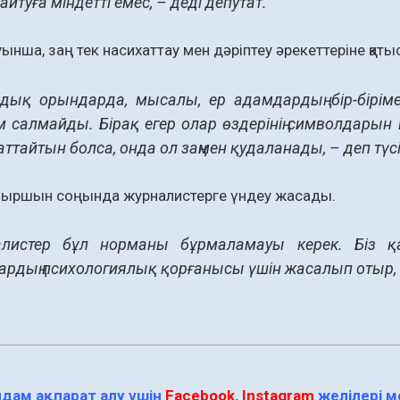
йтуға міндетті емес, – деді депутат.
ынша, заң тек насихаттау мен дәріптеу әрекеттеріне қат
дық орындарда, мысалы, ер адамдардың бір-біріме
 салмайды. Бірақ егер олар өздерінің символдары
ттайтын болса, онда ол заңмен қудаланады, – деп түсі
быршын соңында журналистерге үндеу жасады.
листер бұл норманы бұрмаламауы керек. Біз қа
ардың психологиялық қорғанысы үшін жасалып отыр, –
дам ақпарат алу үшін
Facebook
,
Instagram
желілері 