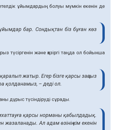
етелдік ұйымдардың болуы мүмкін екенін де
ұйымдар бар. Сондықтан біз бұған көз
арыз түсіргенін және қазіргі таңда ол бойынша
қаралып жатыр. Егер бізге қарсы заңсыз
а қолданамыз, – деді ол.
ны дұрыс түсіндіруді сұрады.
насихаттауға қарсы норманы қабылдадық.
н жазаланады. Ал адам өзінің кім екенін