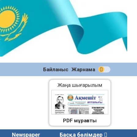
№59
(2271)
08.08.2026
Байланыс
Жарнама
Жаңа шығарылым
PDF мұрағаты
Newspaper
Басқа бөлімдер