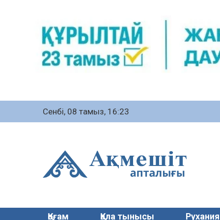
Сенбі, 08 тамыз, 16:23
Қоғам
Қала тынысы
Рухания