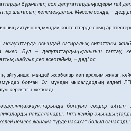
аттарды бұрмалап, сол депутаттардың өздерін гей деп
нттер шығарып, келемеждеген. Мәселе сонда, – деді д
ның айтуынша, мұндай контенттерде оның әріптестері 
р аккаунттарда осындай сатиралық сипаттағы жаз
а емес. Бұл – депутаттардың құқығын таптау, к
аттық шабуыл деп есептейміз, – деді ол.
ң айтуынша, мұндай жазбалар көп қаралым жинап, кейб
азмұндар болған. Ол мұндай мысалдардың елдегі ЛГБ
луы керектігін жеткізді.
өздерінің аккаунттарында боғауыз сөздер айтып
ликаларды пайдаланады. Тіпті кейбір ойыншықтарда д
ікелей немесе жанама түрде насихат болып саналады, 