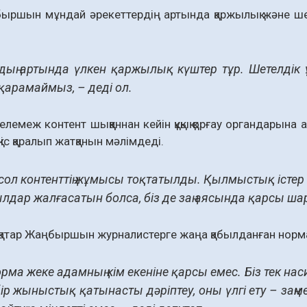
быршын мұндай әрекеттердің артында қаржылық және ш
дың артында үлкен қаржылық күштер тұр. Шетелдік 
қарамаймыз, – деді ол.
елемеж контент шыққаннан кейін құқық қорғау органдарына 
іс қаралып жатқанын мәлімдеді.
 сол контенттің жұмысы тоқтатылды. Қылмыстық істер 
лдар жалғасатын болса, біз де заң аясында қарсы шар
атар Жаңбыршын журналистерге жаңа қабылданған норма
орма жеке адамның кім екеніне қарсы емес. Біз тек 
ір жыныстық қатынасты дәріптеу, оны үлгі ету – заңме