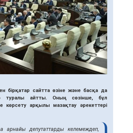
н бірқатар сайтта өзіне және басқа да
ер туралы айтты. Оның сөзінше, бұл
де көрсету арқылы мазақтау әрекеттері
да арнайы депутаттарды келемеждеп,