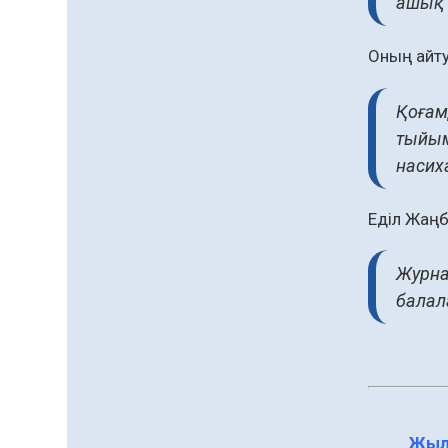
ашық а
Оның айту
Қоғам
тыйым
насиха
Еділ Жаң
Журна
балал
Жыл