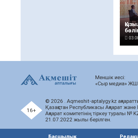
Қызы
бөлі
«От
03.0
– ұл
руха
қат
Меншік иесі:
«Сыр медиа» Ж
© 2026 . Аqmeshit-aptalygy.kz ақпараттық
Қазақстан Республикасы Ақпарат және 
16+
Ақпарат комитетінің тіркеу туралы № 
21.07.2022 жылы берілген.
Басшылық
Редак