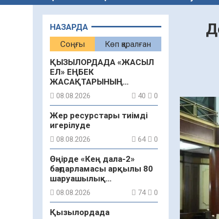
Д
НАЗАРДА
Соңғы
Көп қаралған
ҚЫЗЫЛОРДАДА «ЖАСЫЛ
ЕЛ» ЕҢБЕК
ЖАСАҚТАРЫНЫҢ
ҚАТЫСУЫМЕН
08.08.2026
40
0
ЭКОЛОГИЯЛЫҚ СЕНБІЛІК
ӨТТІ
Жер ресурстары тиімді
игерілуде
08.08.2026
64
0
Өңірде «Кең дала-2»
бағдарламасы арқылы 80
шаруашылық
қаржыландырылды
08.08.2026
74
0
Қызылордада