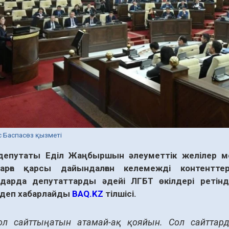
іс Баспасөз қызметі
депутаты Еділ Жаңбыршын әлеуметтік желілер ме
тарға қарсы дайындалған келемежді контентт
дарда депутаттарды әдейі ЛГБТ өкілдері ретін
, деп хабарлайды
BAQ.KZ
тілшісі.
ол сайттың атын атамай-ақ қояйын. Сол сайттар