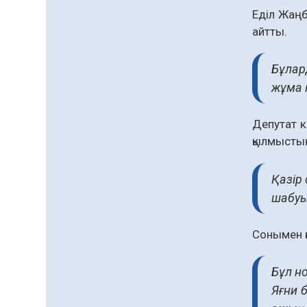
қолжетімділігін арттыру
07.08.2026
59
0
Еділ Жаң
құралы
айтты.
Білім гранты иегерлерінің
тізімі шықты
Бұлар
07.08.2026
75
0
жұма 
«Дауыс беру учаскесін
қалай табуға болады?»￼
Депутат к
07.08.2026
60
0
қылмыстық 
Барлық жаңалық
Қазір
шабуы
Сонымен қ
Бұл н
Яғни б