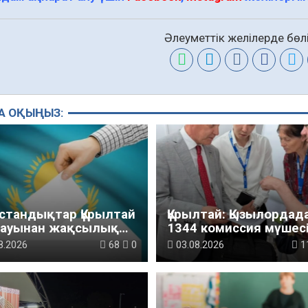
Әлеуметтік желілерде бөлі
А ОҚЫҢЫЗ:
қстандықтар Құрылтай
Құрылтай: Қызылордад
лауынан жақсылық
1344 комиссия мүшесі
ді – қоғамдық пікір
білімі жетілдіріледі
8.2026
68
0
03.08.2026
1
теуі