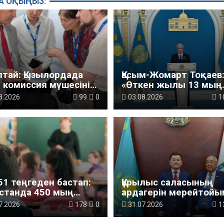
А ОҚЫҢЫЗ:
лтай: Қызылордада
Қасым-Жомарт Тоқаев
 комиссия мүшесінің
«Өткен жылы 13 мың
мі жетілдіріледі
шақырым автокөлік
8.2026
99
0
03.08.2026
1
жолын салу және жө
жұмысы жүргізілді»
51 теңгеден бастап:
Құрылыс саласының
қстанда 450 мың
ардагерін мерейтойы
теп оқушысына ақша
құттықтады
7.2026
178
0
31.07.2026
1
леді