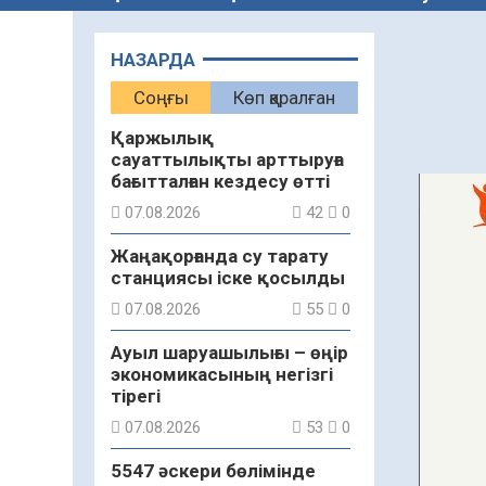
НАЗАРДА
Соңғы
Көп қаралған
Қаржылық
сауаттылықты арттыруға
бағытталған кездесу өтті
07.08.2026
42
0
Жаңақорғанда су тарату
станциясы іске қосылды
07.08.2026
55
0
Ауыл шаруашылығы – өңір
экономикасының негізгі
тірегі
07.08.2026
53
0
5547 әскери бөлімінде