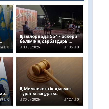
:
Қызылордада 5547 әскери
бөлімінің сарбаздары
«Отбасы құндылықтары
04
0
03.08.2026
106
0
ндеу
– ұлт болашағы» атты
рухани-мәдени шараға
қатысты
ҚР Мемлекеттік қызмет
мен
туралы заңдағы
өзгерістер
39
0
30.07.2026
127
0