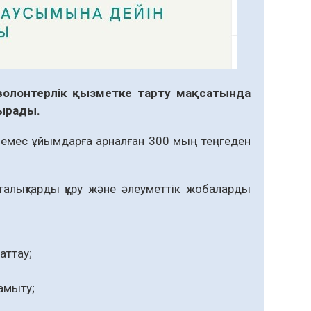
 волонтерлік қызметке тарту мақсатында
сырады.
 емес ұйымдарға арналған 300 мың теңгеден
талықтарды құру және әлеуметтік жобаларды
аттау;
амыту;