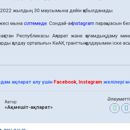
р 2022 жылдың 30 маусымына дейін қабылданады.
ежесі мына
сілтемеде
. Сондай-ақ
Instagram
парақшасын белг
ақстан Республикасы Ақпарат және қоғамдық даму мин
рды қолдау орталығы» КеАҚ гранттық қолдауымен іске а
дам ақпарат алу үшін
Facebook
,
Instagram
желілері 
Әлеуметті
Автор:
«Ақмешіт-ақпарат»