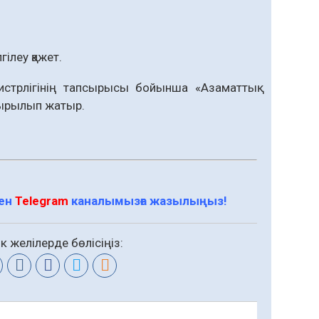
ілеу қажет.
истрлігінің тапсырысы бойынша «Азаматтық
сырылып жатыр.
мен
Telegram
каналымызға жазылыңыз!
к желілерде бөлісіңіз: