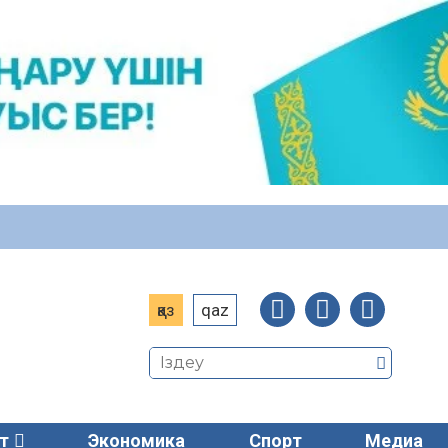
қаз
qaz
т
Экономика
Спорт
Медиа