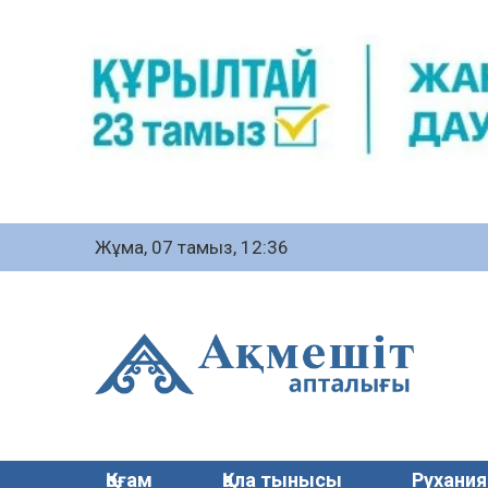
Жұма, 07 тамыз, 12:36
Қоғам
Қала тынысы
Рухания