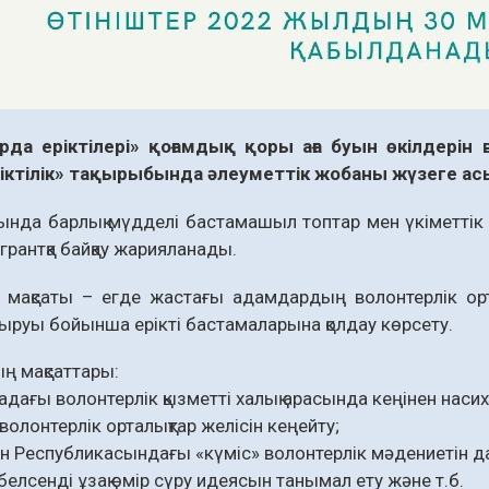
да еріктілері» қоғамдық қоры аға буын өкілдерін
ріктілік» тақырыбында әлеуметтік жобаны жүзеге а
нда барлық мүдделі бастамашыл топтар мен үкіметтік
грантқа байқау жарияланады.
ң мақсаты – егде жастағы адамдардың волонтерлік ор
ыруы бойынша ерікті бастамаларына қолдау көрсету.
ң мақсаттары:
адағы волонтерлік қызметті халық арасында кеңінен насих
волонтерлік орталықтар желісін кеңейту;
ан Республикасындағы «күміс» волонтерлік мәдениетін д
 белсенді ұзақ өмір сүру идеясын танымал ету және т.б.