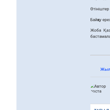
жаңа жүйесі құрылуда
05.08.2026
106
0
Өтініште
Қазгидромет тамызда
кей өңірлерде
Байқау ер
құрғақшылық қаупі
жоғары екенін болжады
05.08.2026
85
0
Жоба Қаз
бастамала
Алғашқы цифрлық
жасанды интеллект
құралдарының
таныстырылымы өтті
05.08.2026
100
0
«Қайрат» Чемпиондар
Жыл
лигасының іріктеуінде
«Левскиге» есе жіберді
05.08.2026
87
0
Барлық жаңалық