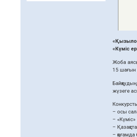
департаменті 20 мыңнан
астам көрерменнің
06.08.2026
32
0
қауіпсіздігін қамтамасыз
етті
Қазақстан Орталық
Азиядағы көшуге ең
қолайлы ел атанды
«Қызылор
06.08.2026
28
0
«Күміс е
Жаңақорған ауданында
Жоба аясы
құс фабрикасы ашылды
15 шағын 
06.08.2026
28
0
Байқауды
Өрт қауіпсіздігі
жүзеге ас
талаптарын сақтау – әр
азаматтың міндеті
Конкурсты
05.08.2026
99
0
– осы сал
Елімізде МӘМС
– «Күміс» 
қаражатын негізсіз
– Қазақст
төлемдерден қорғаудың
– қоғамда