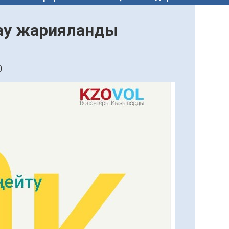
қау жарияланды
0