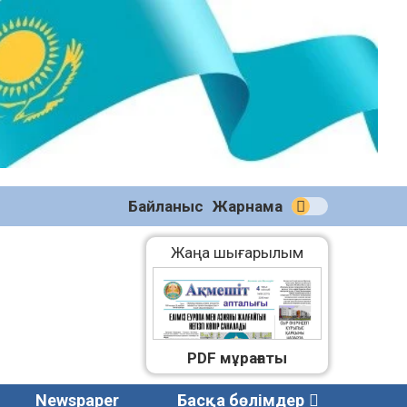
№58
(2270)
04.08.2026
Байланыс
Жарнама
Жаңа шығарылым
PDF мұрағаты
Newspaper
Басқа бөлімдер