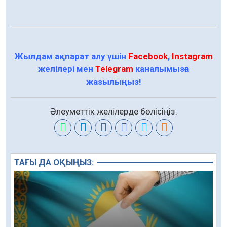
Жылдам ақпарат алу үшін
Facebook
,
Instagram
желілері мен
Telegram
каналымызға
жазылыңыз!
Әлеуметтік желілерде бөлісіңіз:
ТАҒЫ ДА ОҚЫҢЫЗ: