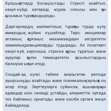
бұлшықеттерді босаңсытады. Стресті азайтып,
көңіл-күйді көтереді, жүрек соғысы мен қан
қысымын тұрақтандырады.
Дәрігерлердің мәліметінше, тұрақты түрде күлу
иммундық жүйені күшейтеді. Теріс эмоциялар
ағзаның қорғаныс механизмдерін әлсірететін
химиялық реакцияларды тудырады. Ал позитивті
көңіл-күй, керісінше, стреске қарсы тұратын және
аурулар қаупін төмендететін қосылыстардың
бөлінуіне ықпал етеді.
Сондай-ақ, күлкі табиғи анальгетик ретінде
ауырсынуды азайтады және психикалық саулыққа оң
әсер етеді. Зерттеулерге сүйенсек, ашық-жарқын
адамдар өзін сенімді ұстайды, әлеуметтік ортада
тез байланыс орнатады және кәсіби ортаға жеңіл
бейімделеді.