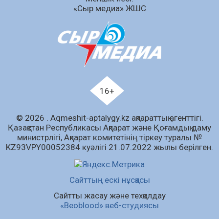
«Сыр медиа» ЖШС
Аумақтан тыс соттылық – сот төрелігінің
ашықтығы мен қолжетімділігін арттыру
құралы
07.08.2026
70
0
Білім гранты иегерлерінің тізімі шықты
07.08.2026
93
0
16+
«Дауыс беру учаскесін қалай табуға болады?»￼
© 2026 . Аqmeshit-aptalygy.kz ақпараттық агенттігі.
07.08.2026
76
0
Қазақстан Республикасы Ақпарат және Қоғамдық даму
министрлігі, Ақпарат комитетінің тіркеу туралы №
Барлық жаңалық
KZ93VPY00052384 куәлігі 21.07.2022 жылы берілген.
Сайттың ескі нұсқасы
Сайтты жасау және техқолдау
«Beoblood» веб-студиясы