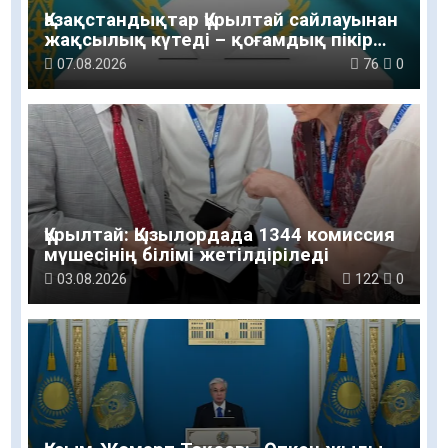
Қазақстандықтар Құрылтай сайлауынан
жақсылық күтеді – қоғамдық пікір
зерттеуі
07.08.2026
76
0
Құрылтай: Қызылордада 1344 комиссия
мүшесінің білімі жетілдіріледі
03.08.2026
122
0