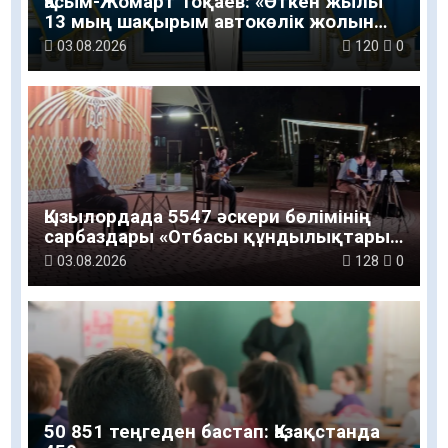
Қасым-Жомарт Тоқаев: «Өткен жылы
13 мың шақырым автокөлік жолын
салу және жөндеу жұмысы
03.08.2026
120
0
жүргізілді»
Қызылордада 5547 әскери бөлімінің
сарбаздары «Отбасы құндылықтары
– ұлт болашағы» атты рухани-мәдени
03.08.2026
128
0
шараға қатысты
50 851 теңгеден бастап: Қазақстанда