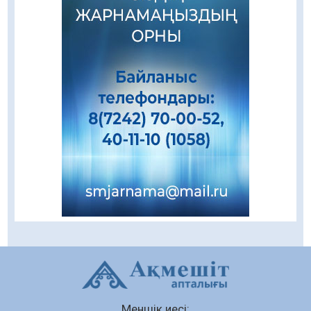
азаматтардың қолтаңбасы бар
08.08.2026
275
0
Еңбегі ерлікпен тең мамандық
08.08.2026
91
0
Даналықтың шырағданы, ой-сананың
шамшырағы
08.08.2026
64
0
Кенеге қарсы залалсыздандыру жұмыстары
жүргізілуде
07.08.2026
81
0
Балалардың жазғы демалысындағы
қауіпсіздік – тұрақты бақылауда
07.08.2026
96
0
Сыбайлас жемқорлық
Меншік иесі:
07.08.2026
66
0