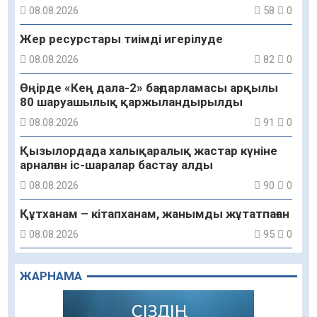
08.08.2026
58
0
Жер ресурстары тиімді игерілуде
08.08.2026
82
0
Өңірде «Кең дала-2» бағдарламасы арқылы
80 шаруашылық қаржыландырылды
08.08.2026
91
0
Қызылордада халықаралық жастар күніне
арналған іс-шаралар бастау алды
08.08.2026
90
0
Құтханам – кітапханам, жанымды жұтатпаған
08.08.2026
95
0
Құрылыс қарқыны – қала дамуының айғағы
ЖАРНАМА
08.08.2026
93
0
Зәулім ғимараттарда туған жерді түлеткен