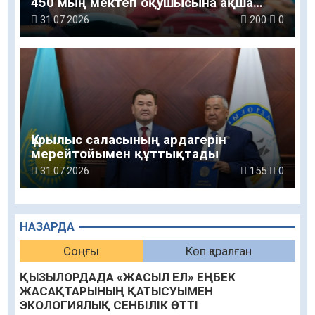
450 мың мектеп оқушысына ақша
беріледі
31.07.2026
200
0
Құрылыс саласының ардагерін
мерейтойымен құттықтады
31.07.2026
155
0
НАЗАРДА
Соңғы
Көп қаралған
ҚЫЗЫЛОРДАДА «ЖАСЫЛ ЕЛ» ЕҢБЕК
ЖАСАҚТАРЫНЫҢ ҚАТЫСУЫМЕН
ЭКОЛОГИЯЛЫҚ СЕНБІЛІК ӨТТІ