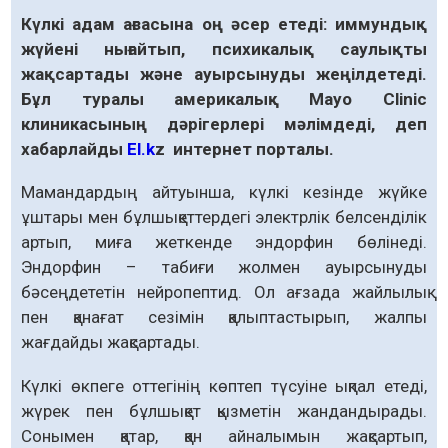
Күлкі адам ағзасына оң әсер етеді: иммундық
жүйені нығайтып, психикалық саулықты
жақсартады және ауырсынуды жеңілдетеді.
Бұл туралы америкалық Mayo Clinic
клиникасының дәрігерлері мәлімдеді, деп
хабарлайды
El.k
z
интернет порталы
.
Мамандардың айтуынша, күлкі кезінде жүйке
ұштары мен бұлшықеттердегі электрлік белсенділік
артып, миға жеткенде эндорфин бөлінеді.
Эндорфин – табиғи жолмен ауырсынуды
бәсеңдететін нейропептид. Ол ағзада жайлылық
пен қанағат сезімін қалыптастырып, жалпы
жағдайды жақсартады.
Күлкі өкпеге оттегінің көптеп түсуіне ықпал етеді,
жүрек пен бұлшықет қызметін жандандырады.
Сонымен қатар, қан айналымын жақсартып,