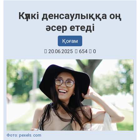
Күлкі денсаулыққа оң
әсер етеді
Қоғам
20.06.2025
654
0
Фото: pexels. com