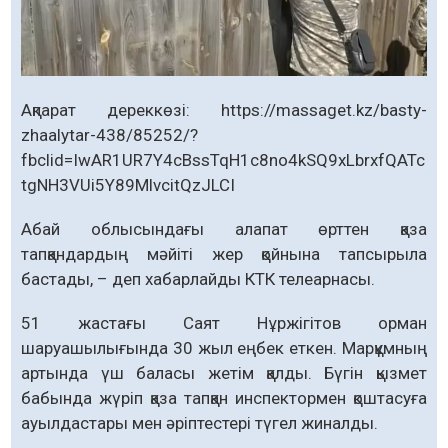
Ақпарат дереккөзі: https://massaget.kz/basty-
zhaalytar-438/85252/?
fbclid=IwAR1UR7Y4cBssTqH1c8no4kSQ9xLbrxfQATc
tgNH3VUi5Y89MlvcitQzJLCI
Абай облысындағы алапат өрттен қаза
тапқандардың мәйіті жер қойнына тапсырыла
бастады, – деп хабарлайды КТК телеарнасы.
51 жастағы Саят Нұржігітов орман
шаруашылығында 30 жыл еңбек еткен. Марқұмның
артында үш баласы жетім қалды. Бүгін қызмет
бабында жүріп қаза тапқан инспектормен қоштасуға
ауылдастары мен әріптестері түгел жиналды.