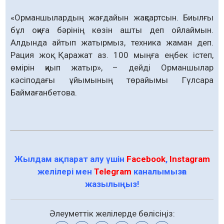
«Орманшылардың жағдайын жақсартсын. Биылғы
бұл оқиға бәрінің көзін ашты деп ойлаймын.
Алдында айтып жатырмыз, техника жаман деп.
Рация жоқ. Қаражат аз. 100 мыңға еңбек істеп,
өмірін қиып жатыр», – дейді Орманшылар
кәсіподағы ұйымының төрайымы Гүлсара
Баймағанбетова.
Жылдам ақпарат алу үшін
Facebook
,
Instagram
желілері мен
Telegram
каналымызға
жазылыңыз!
Әлеуметтік желілерде бөлісіңіз: