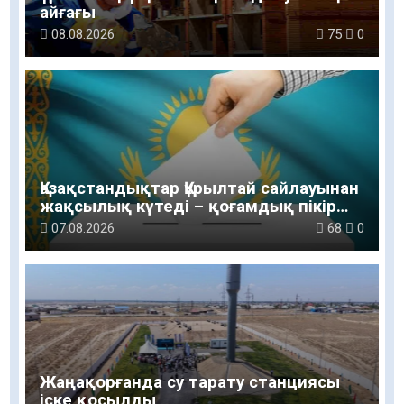
айғағы
08.08.2026
75
0
Қазақстандықтар Құрылтай сайлауынан
жақсылық күтеді – қоғамдық пікір
зерттеуі
07.08.2026
68
0
Жаңақорғанда су тарату станциясы
іске қосылды