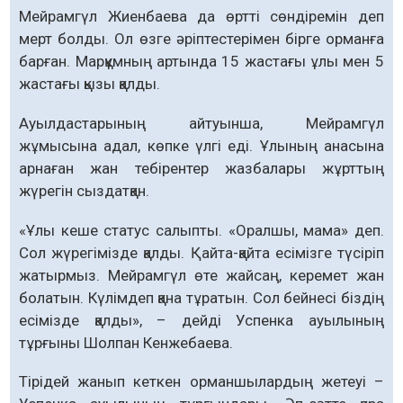
Мейрамгүл Жиенбаева да өртті сөндіремін деп
мерт болды. Ол өзге әріптестерімен бірге орманға
барған. Марқұмның артында 15 жастағы ұлы мен 5
жастағы қызы қалды.
Ауылдастарының айтуынша, Мейрамгүл
жұмысына адал, көпке үлгі еді. Ұлының анасына
арнаған жан тебірентер жазбалары жұрттың
жүрегін сыздатқан.
«Ұлы кеше статус салыпты. «Оралшы, мама» деп.
Сол жүрегімізде қалды. Қайта-қайта есімізге түсіріп
жатырмыз. Мейрамгүл өте жайсаң, керемет жан
болатын. Күлімдеп қана тұратын. Сол бейнесі біздің
есімізде қалды», – дейді Успенка ауылының
тұрғыны Шолпан Кенжебаева.
Тірідей жанып кеткен орманшылардың жетеуі –