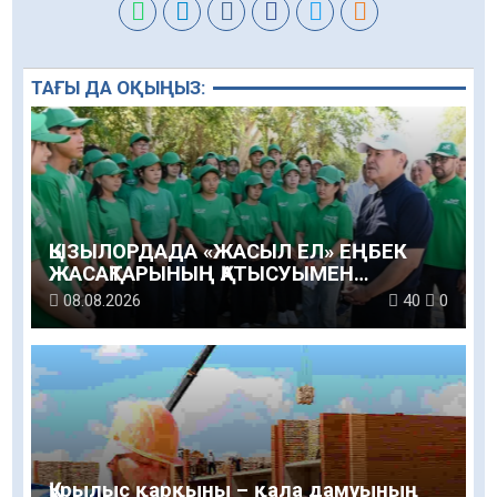
ТАҒЫ ДА ОҚЫҢЫЗ:
ҚЫЗЫЛОРДАДА «ЖАСЫЛ ЕЛ» ЕҢБЕК
ЖАСАҚТАРЫНЫҢ ҚАТЫСУЫМЕН
ЭКОЛОГИЯЛЫҚ СЕНБІЛІК ӨТТІ
08.08.2026
40
0
Құрылыс қарқыны – қала дамуының