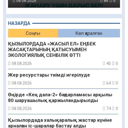
06.08.2026
86
0
НАЗАРДА
Соңғы
Көп қаралған
ҚЫЗЫЛОРДАДА «ЖАСЫЛ ЕЛ» ЕҢБЕК
ЖАСАҚТАРЫНЫҢ ҚАТЫСУЫМЕН
ЭКОЛОГИЯЛЫҚ СЕНБІЛІК ӨТТІ
08.08.2026
40
0
Жер ресурстары тиімді игерілуде
08.08.2026
64
0
Өңірде «Кең дала-2» бағдарламасы арқылы
80 шаруашылық қаржыландырылды
08.08.2026
74
0
Қызылордада халықаралық жастар күніне
арналған іс-шаралар бастау алды