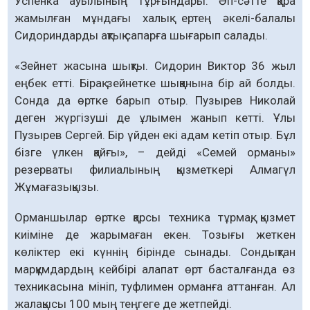
Успенка ауылының тұрғындары. Әп-сәтте қара
жамылған мұндағы халық ертең әкелі-балалы
Сидориндарды ақтық сапарға шығарып салады.
«Зейнет жасына шықты. Сидорин Виктор 36 жыл
еңбек етті. Бірақ зейнетке шыққанына бір ай болды.
Сонда да өртке барып отыр. Пузырев Николай
деген жүргізуші де ұлымен жанып кетті. Ұлы
Пузырев Сергей. Бір үйден екі адам кетіп отыр. Бұл
бізге үлкен қайғы», – дейді «Семей орманы»
резерваты филиалының қызметкері Алмагүл
Жұмағазықызы.
Орманшылар өртке қарсы техника тұрмақ, қызмет
киіміне де жарымаған екен. Тозығы жеткен
көліктер екі күннің бірінде сынады. Сондықтан
марқұмдардың кейбірі алапат өрт басталғанда өз
техникасына мініп, туфлимен орманға аттанған. Ал
жалақысы 100 мың теңгеге де жетпейді.