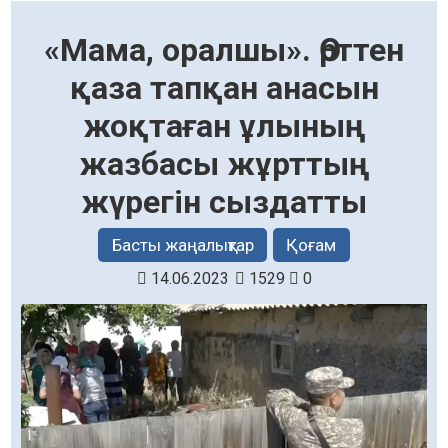
«Мама, оралшы». Өрттен
қаза тапқан анасын
жоқтаған ұлының
жазбасы жұрттың
жүрегін сыздатты
Басты жаңалықтар
Қоғам
14.06.2023
1529
0