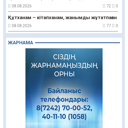
08.08.2026
72
0
Құтханам – кітапханам, жанымды жұтатпаған
08.08.2026
77
0
Құрылыс қарқыны – қала дамуының айғағы
ЖАРНАМА
08.08.2026
75
0
Зәулім ғимараттарда туған жерді түлеткен
азаматтардың қолтаңбасы бар
08.08.2026
126
0
Еңбегі ерлікпен тең мамандық
08.08.2026
67
0
Даналықтың шырағданы, ой-сананың
шамшырағы
08.08.2026
52
0
Кенеге қарсы залалсыздандыру жұмыстары