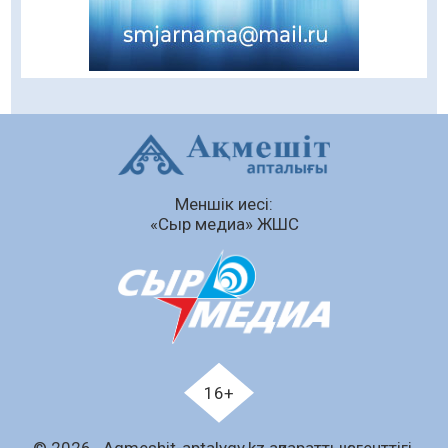
жүргізілуде
07.08.2026
65
0
Балалардың жазғы демалысындағы
қауіпсіздік – тұрақты бақылауда
07.08.2026
83
0
Сыбайлас жемқорлық
Меншік иесі:
07.08.2026
57
0
«Сыр медиа» ЖШС
Аумақтан тыс соттылық – сот төрелігінің
ашықтығы мен қолжетімділігін арттыру
құралы
07.08.2026
59
0
Білім гранты иегерлерінің тізімі шықты
07.08.2026
75
0
16+
«Дауыс беру учаскесін қалай табуға болады?»￼
© 2026 . Аqmeshit-aptalygy.kz ақпараттық агенттігі.