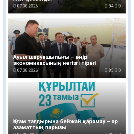
07.08.2026
84
0
Ауыл шаруашылығы – өңір
экономикасының негізгі тірегі
07.08.2026
85
0
Қоғам тағдырына бейжай қарамау – әр
азаматтың парызы